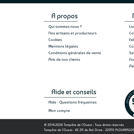
A propos
Qui sommes-nous ?
Li
Nos artisans et producteurs
Co
Cookies
Fa
Mentions légales
Co
Conditions générales de vente
Sa
Avis de nos clients
Fo
Pa
Aide et conseils
Aide - Questions fréquentes
Mon compte
© 2014-2026 Tempête de l'Ouest - Tous droits réservés
Tempête de l'Ouest - 6E ZA de Bel Orme - 22970 PLOUMAG