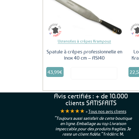
être
Ajouter
aux
choisies
favoris
sur
la
page
du
Ustensiles à crêpes Krampouz
produit
Spatule à crêpes professionnelle en
Lo
inox 40 cm – ASI40
Kra
43,99
€
22,
Voir le produit
Avis certifiés : + de 10.000
clients SATISFAITS
★★★★★
>
Tous nos avis clients
ur. La Bretagne à
“Toujours aussi satisfait de cette boutique
en ligne. Emballage au top Livraison
 moi qui suis si loin
impeccable pour des produits fragiles. Je
e”
Cathy P.
reste un client fidèle.”
Frédéric M.