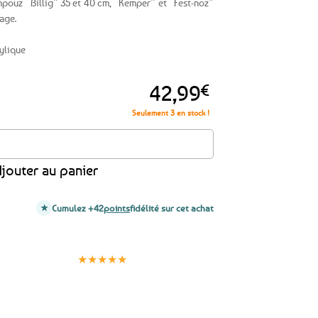
pouz “Billig” 35 et 40 cm, “Kemper” et “Fest-noz”
age.
ylique
42,99
€
Seulement 3 en stock !
our crêpière bilig Krampouz - AHA4
jouter au panier
Cumulez +42
points
fidélité sur cet achat
Clients
Paiement
satisfaits
sécurisé
★★★★★