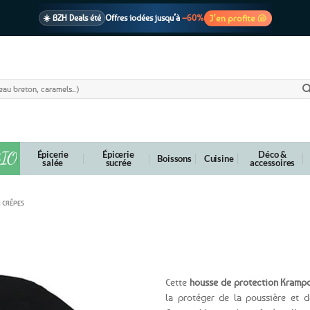
J’en profite 🐚
☀️ BZH Deals été
Offres iodées jusqu’à
–60%
🩷 CADEAU !
1 cadeau offert
dès 39€ d’achats
Voir cond. 🎁
📦 Livraison
En point relais dès
3,95€
seulement
Voir cond. 🚚
IO
Épicerie
Épicerie
Déco &
Boissons
Cuisine
salée
sucrée
accessoires
R CRÊPES
ère bilig Krampouz – AHA4
Cette
housse de protection Kramp
la protéger de la poussière et d