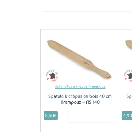
Ils ont aussi le vent en poupe !
Ajouter
aux
favoris
Ustensiles à crêpes Krampouz
Spatule à crêpes en bois 40 cm
Sp
Krampouz – ASH40
5,50
€
4,9
Voir le produit