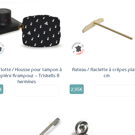
Ajouter
Ajo
aux
a
favoris
fav
rlotte / Housse pour tampon à
Rateau / Raclette à crêpes pla
êpière Krampouz – Triskells &
cm
hermines
€
2,95
€
Voir le produit
Voir le produ