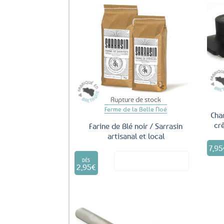
Ajouter
aux
favoris
Rupture de stock
Ferme de la Belle Noé
Cha
cr
Farine de Blé noir / Sarrasin
artisanal et local
7,95
Ce
Voir le produit
produit
DÈS
2,95
€
a
plusieurs
variations.
Les
options
peuvent