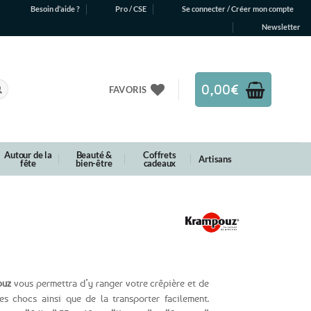
Besoin d’aide ?
Pro / CSE
Se connecter / Créer mon compte
Newsletter
0,00
€
FAVORIS
Autour de la
Beauté &
Coffrets
Artisans
fête
bien-être
cadeaux
ouz
vous permettra d’y ranger votre crêpière et de
es chocs ainsi que de la transporter facilement.