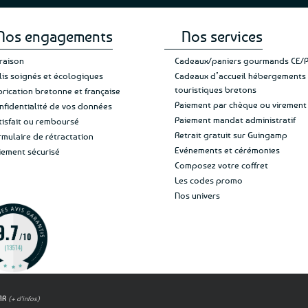
Nos engagements
Nos services
vraison
Cadeaux/paniers gourmands CE/
lis soignés et écologiques
Cadeaux d’accueil hébergements
touristiques bretons
brication bretonne et française
Paiement par chèque ou virement
nfidentialité de vos données
Paiement mandat administratif
tisfait ou remboursé
Retrait gratuit sur Guingamp
rmulaire de rétractation
Evénements et cérémonies
iement sécurisé
Composez votre coffret
Les codes promo
Nos univers
OAR
(+ d'infos)