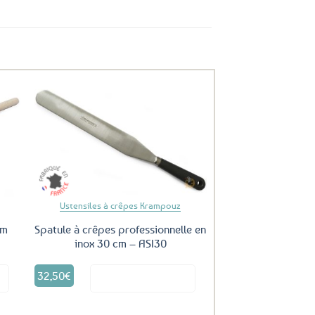
uter
Ajouter
ux
aux
oris
favoris
Ustensiles à crêpes Krampouz
cm
Spatule à crêpes professionnelle en
inox 30 cm – ASI30
32,50
€
it
Voir le produit