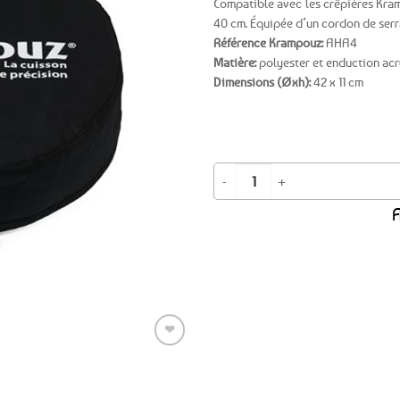
Compatible avec les crêpières Kram
40 cm. Équipée d’un cordon de serr
Ajouter
Référence Krampouz:
AHA4
aux
Matière:
polyester et enduction acr
favoris
Dimensions (Øxh):
42 x 11 cm
quantité de Housse de rangement p
A
Expédition le
jour même
(voir conditions)
❤
Ajouter