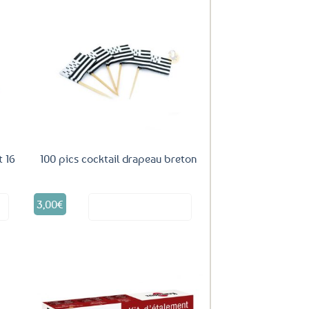
uter
Ajouter
ux
aux
oris
favoris
t 16
100 pics cocktail drapeau breton
3,00
€
it
Voir le produit