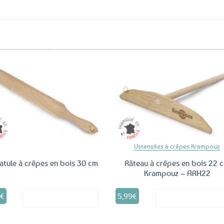
aux
favoris
Ajouter
Ajo
aux
a
favoris
fav
Ustensiles à crêpes Krampouz
atule à crêpes en bois 30 cm
Râteau à crêpes en bois 22 
Krampouz – ARH22
0
€
5,99
€
Voir le produit
Voir le produ