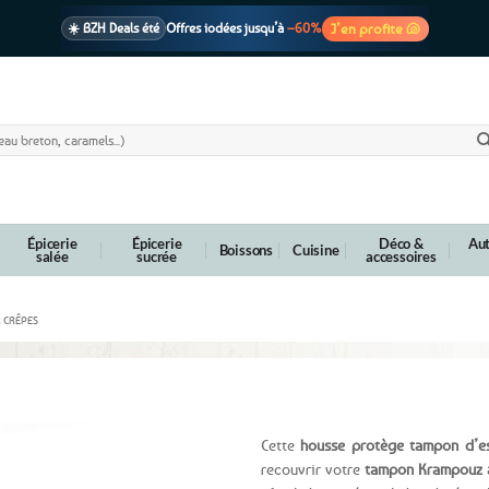
J’en profite 🐚
☀️ BZH Deals été
Offres iodées jusqu’à
–60%
🩷 CADEAU !
1 cadeau offert
dès 39€ d’achats
Voir cond. 🎁
📦 Livraison
En point relais dès
3,95€
seulement
Voir cond. 🚚
Épicerie
Épicerie
Déco &
Aut
Boissons
Cuisine
salée
sucrée
accessoires
R CRÊPES
 crêpière Krampouz – Triskells & hermines
Cette
housse protège tampon d’e
recouvrir votre
tampon Krampouz à