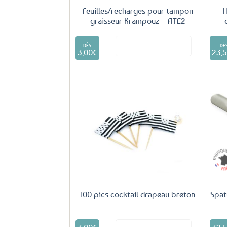
Feuilles/recharges pour tampon
H
graisseur Krampouz – ATE2
Ce
Voir le produit
produit
DÈS
DÈ
3,00
€
23,
a
plusieurs
variations.
Les
options
peuvent
être
Ajouter
aux
choisies
favoris
sur
la
page
du
produit
100 pics cocktail drapeau breton
Spat