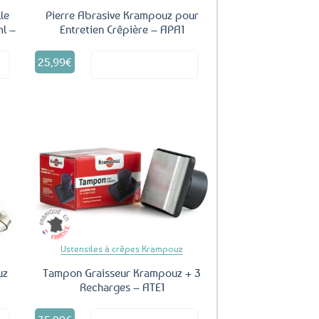
le
Pierre Abrasive Krampouz pour
l –
Entretien Crêpière – APA1
25,99
€
it
Voir le produit
uter
Ajouter
ux
aux
oris
favoris
Ustensiles à crêpes Krampouz
uz
Tampon Graisseur Krampouz + 3
Recharges – ATE1