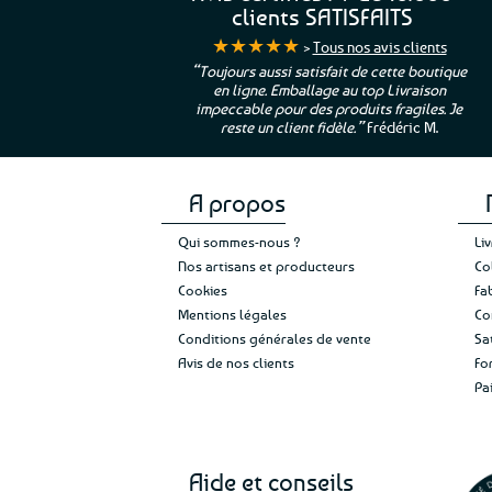
options
clients SATISFAITS
peuvent
★★★★★
>
Tous nos avis clients
être
ur. La Bretagne à
“Toujours aussi satisfait de cette boutique
choisies
en ligne. Emballage au top Livraison
 moi qui suis si loin
sur
impeccable pour des produits fragiles. Je
e”
Cathy P.
la
reste un client fidèle.”
Frédéric M.
page
du
produit
A propos
Qui sommes-nous ?
Li
Nos artisans et producteurs
Co
Cookies
Fa
Mentions légales
Co
Conditions générales de vente
Sa
Avis de nos clients
Fo
Pa
Aide et conseils