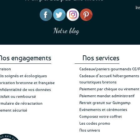
In
“J’ai mis 5 étoiles parce 
“Une boutique que je recommande pour
en mettre 6
leur sérieux, des bons et beaux produits
Notre blog
Je suis plus que satisfait
et une équipe à l’écoute :-)”
Patricia M.
de ma livraison. Ne chan
Nos engagements
Nos services
vraison
Cadeaux/paniers gourmands CE/
lis soignés et écologiques
Cadeaux d’accueil hébergements
touristiques bretons
brication bretonne et française
Paiement par chèque ou virement
nfidentialité de vos données
Paiement mandat administratif
tisfait ou remboursé
Retrait gratuit sur Guingamp
rmulaire de rétractation
Evénements et cérémonies
iement sécurisé
Composez votre coffret
Les codes promo
Nos univers