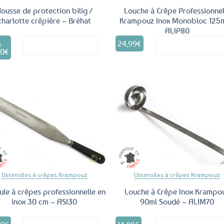
ousse de protection bilig /
Louche à Crêpe Professionnel
charlotte crêpière – Bréhat
Krampouz Inox Monobloc 125m
ALIP80
Ce
24,99
€
Voir le produit
Voir le produ
produit
S
50
€
a
plusieurs
variations.
Les
options
peuvent
être
Ajouter
Ajo
aux
a
choisies
favoris
fav
sur
la
page
du
Ustensiles à crêpes Krampouz
Ustensiles à crêpes Krampouz
produit
ule à crêpes professionnelle en
Louche à Crêpe Inox Krampo
inox 30 cm – ASI30
90ml Soudé – ALIM70