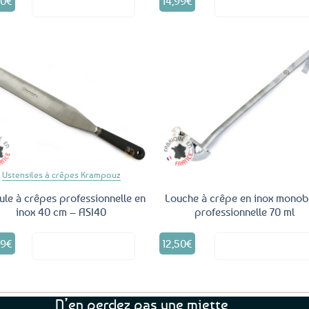
50
€
14,99
€
Voir le produit
Voir le produ
Ajouter
Ajo
aux
a
favoris
fav
Ustensiles à crêpes Krampouz
ule à crêpes professionnelle en
Louche à crêpe en inox monob
inox 40 cm – ASI40
professionnelle 70 ml
99
€
12,50
€
Voir le produit
Voir le produ
N’en perdez pas une miette