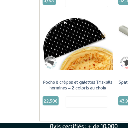
3,00
€
32,
Voir le produit
Ajouter
aux
favoris
Poche à crêpes et galettes Triskells
Spat
hermines – 2 coloris au choix
Ce
22,50
€
43,
Voir le produit
produit
a
plusieurs
variations.
Les
Avis certifiés : + de 10.000