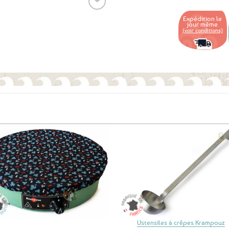
❤
Expédition le
jour même
(voir conditions)
Ajouter
aux
favoris
Ajouter
Ajo
aux
a
favoris
fav
Ustensiles à crêpes Krampouz