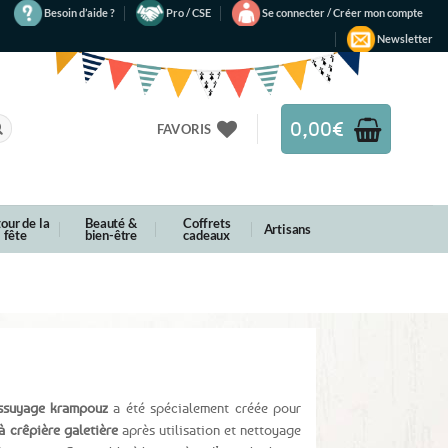
Besoin d’aide ?
Pro / CSE
Se connecter / Créer mon compte
Newsletter
0,00
€
FAVORIS
our de la
Beauté &
Coffrets
Artisans
fête
bien-être
cadeaux
ssuyage krampouz
a été spécialement créée pour
 crêpière galetière
après utilisation et nettoyage