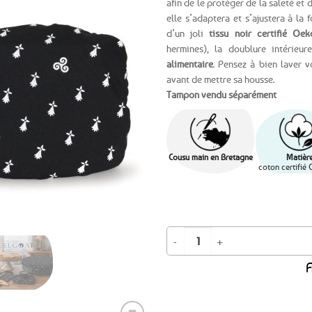
afin de le protéger de la saleté et 
elle s’adaptera et s’ajustera à la
Ajouter
d’un joli
tissu noir certifié Oek
aux
hermines), la doublure intérieu
favoris
alimentaire
. Pensez à bien laver 
avant de mettre sa housse.
Tampon vendu séparément
Cousu main en Bretagne
Matièr
coton certifié
quantité de Charlotte / Housse pou
A