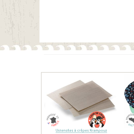
Ils ont aussi le vent en poupe !
Ajouter
aux
favoris
Ustensiles à crêpes Krampouz