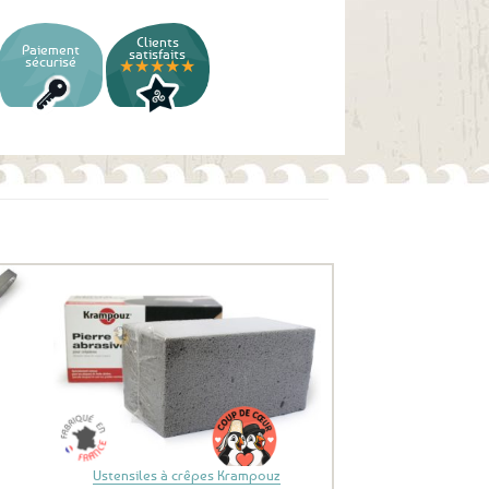
Clients
Paiement
satisfaits
sécurisé
★★★★★
uter
Ajouter
ux
aux
oris
favoris
Ustensiles à crêpes Krampouz