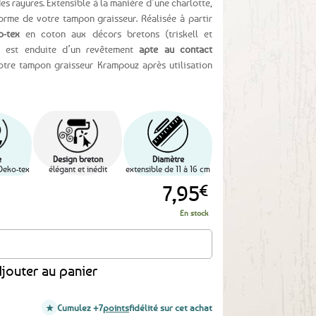
des rayures. Extensible à la manière d’une charlotte,
 forme de votre tampon graisseur. Réalisée à partir
o-tex
en coton aux décors bretons (triskell et
re est enduite d’un revêtement
apte au contact
votre tampon graisseur Krampouz après utilisation
e
Design breton
Diamètre
 Oeko-tex
élégant et inédit
extensible de 11 à 16 cm
7,95
€
En stock
r tampon à crêpière Krampouz – Triskells & hermines
jouter au panier
Cumulez +7
points
fidélité sur cet achat