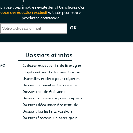
options
scrivez-vous à notre newsletter et bénéficiez d'un
peuvent
code de réduction exclusif
valable pour votre
être
prochaine commande
que je pouvais pas
“C’est agréable et tout aussi rassurant
“
choisies
 ;)
de constater qu’il n’y a pas de petite
l’oue
sur
e de mon achat et
commande, mais un client à satisfaire.”
rapid
la
gez rien”
Jade C.
Guy H.
Vive 
page
du
produit
Dossiers et infos
PRO
Cadeaux et souvenirs de Bretagne
Objets autour du drapeau breton
Ustensiles et déco pour crêperies
Dossier : caramel au beurre salé
Dossier : sel de Guérande
Dossier : accessoires pour crêpière
Dossier : déco marinière attitude
Dossier : Kig ha Farz, kézako ?
Dossier : Sarrasin, un sacré grain !