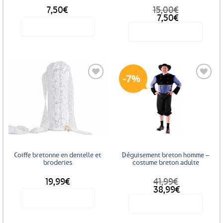
7,50
€
15,00
€
Le
Le
7,50
€
prix
prix
Voir le produit
Voir le produit
initial
actuel
était :
est :
15,00€.
7,50€.
7%
Ajouter
Ajouter
aux
aux
favoris
favoris
Coiffe bretonne en dentelle et
Déguisement breton homme –
broderies
costume breton adulte
19,99
€
41,99
€
Le
Le
38,99
€
prix
prix
Voir le produit
Voir le produit
initial
actuel
était :
est :
41,99€.
38,99€.