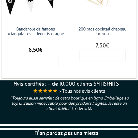
aux
aux
favoris
favoris
Banderole de fanions
200 pics cocktail drapeau
triangulaires – décor Bretagne
breton
7,50
€
DÈS
6,50
€
Voir le produit
Voir le produit
Ce
produit
a
Avis certifiés : + de 10.000 clients SATISFAITS
plusieurs
★★★★★
>
Tous nos avis clients
variations.
“Toujours aussi satisfait de cette boutique en ligne. Emballage au
Les
top Livraison impeccable pour des produits fragiles. Je reste un
options
client fidèle.”
Frédéric M.
peuvent
être
choisies
N’en perdez pas une miette
sur