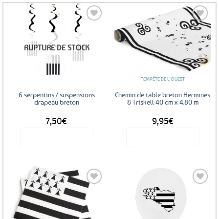
Ajouter
Ajouter
RUPTURE DE STOCK
aux
aux
favoris
favoris
TEMPÊTE DE L'OUEST
6 serpentins / suspensions
Chemin de table breton Hermines
drapeau breton
& Triskell 40 cm x 4.80 m
7,50
€
9,95
€
Voir le produit
Voir le produit
Ajouter
Ajouter
aux
aux