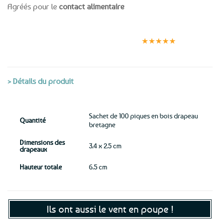
Agréés pour le
contact alimentaire
Expédition le
Clients
Paiement
jour même
satisfaits
sécurisé
★★★★★
(voir conditions)
> Détails du produit
Sachet de 100 piques en bois drapeau
Quantité
bretagne
Dimensions des
3.4 x 2.5 cm
drapeaux
Hauteur totale
6.5 cm
Ils ont aussi le vent en poupe !