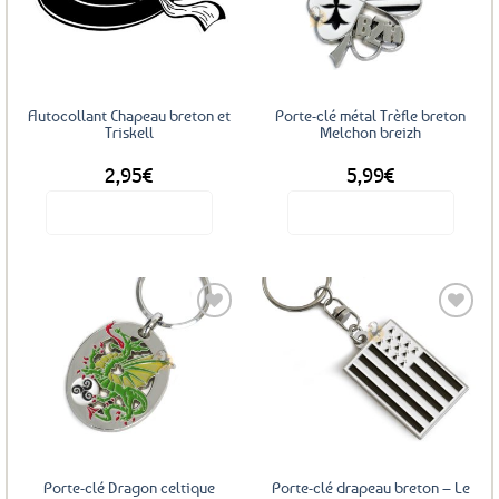
aux
aux
favoris
favoris
Autocollant Chapeau breton et
Porte-clé métal Trèfle breton
Triskell
Melchon breizh
2,95
€
5,99
€
Voir le produit
Voir le produit
Ajouter
Ajouter
aux
aux
favoris
favoris
Porte-clé Dragon celtique
Porte-clé drapeau breton – Le