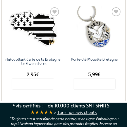
Ajouter
Ajouter
aux
aux
favoris
favoris
Autocollant Carte de la Bretagne
Porte-clé Mouette Bretagne
– Le Gwenn ha du
2,95
€
5,99
€
Voir le produit
Voir le produit
Avis certifiés : + de 10.000 clients SATISFAITS
★★★★★
>
Tous nos avis clients
“Toujours aussi satisfait de cette boutique en ligne. Emballage au
top Livraison impeccable pour des produits fragiles. Je reste un