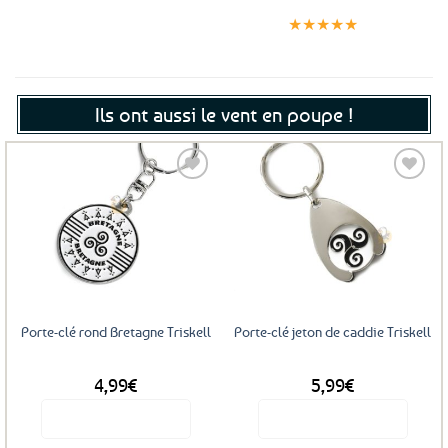
Expédition le
Clients
Paiement
jour même
satisfaits
sécurisé
★★★★★
(voir conditions)
Ils ont aussi le vent en poupe !
Ajouter
Ajouter
aux
aux
favoris
favoris
Porte-clé rond Bretagne Triskell
Porte-clé jeton de caddie Triskell
4,99
€
5,99
€
Voir le produit
Voir le produit