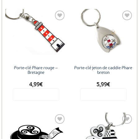
Ajouter
Ajouter
aux
aux
favoris
favoris
Porte-clé Phare rouge –
Porte-clé jeton de caddie Phare
Bretagne
breton
4,99
€
5,99
€
Voir le produit
Voir le produit
Ajouter
Ajouter