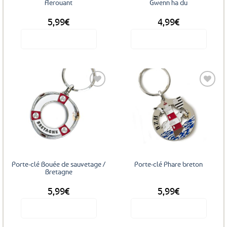
Aerouant
Gwenn ha du
5,99
€
4,99
€
Voir le produit
Voir le produit
Ajouter
Ajouter
aux
aux
favoris
favoris
Porte-clé Bouée de sauvetage /
Porte-clé Phare breton
Bretagne
5,99
€
5,99
€
Voir le produit
Voir le produit