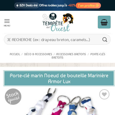
Passer
J’en profite 🐚
☀️ BZH Deals été
Offres iodées jusqu’à
–60%
au
contenu
🩷 CADEAU !
1 cadeau offert
dès 39€ d’achats
Voir cond. 🎁
MENU
📦 Livraison
En point relais dès
3,95€
seulement
Voir cond. 🚚
Recherche
pour :
ACCUEIL
/
DÉCO & ACCESSOIRES
/
ACCESSOIRES BRETONS
/
PORTE-CLÉS
BRETONS
Porte-clé marin Noeud de bouteille Marinière
Armor Lux
Ajouter