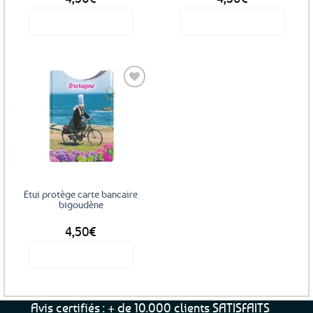
produit
Voir le produit
Voir le produit
Ajouter
aux
favoris
Etui protège carte bancaire
bigoudène
4,50
€
Voir le produit
Avis certifiés : + de 10.000 clients SATISFAITS