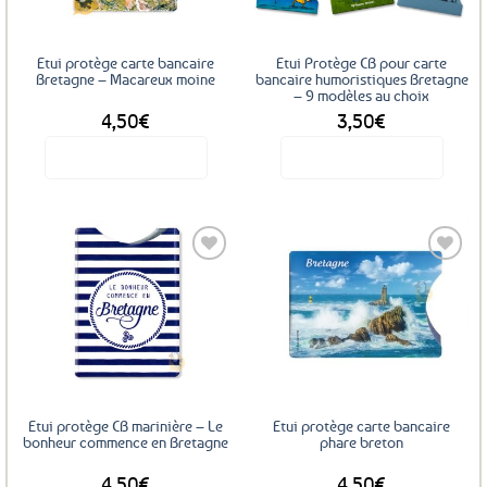
Etui protège carte bancaire
Etui Protège CB pour carte
Bretagne – Macareux moine
bancaire humoristiques Bretagne
– 9 modèles au choix
4,50
€
3,50
€
Voir le produit
Voir le produit
Ce
produit
a
plusieurs
variations.
Les
Ajouter
Ajouter
options
aux
aux
favoris
favoris
peuvent
être
choisies
sur
Etui protège CB marinière – Le
Etui protège carte bancaire
la
bonheur commence en Bretagne
phare breton
page
4,50
€
4,50
€
du