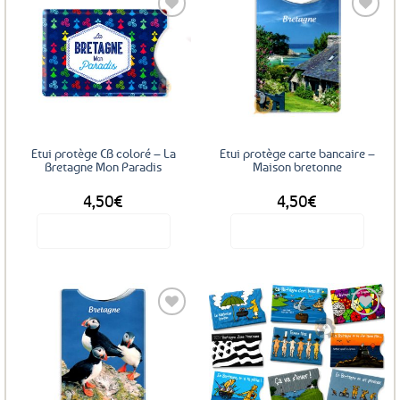
Ajouter
Ajouter
aux
aux
favoris
favoris
Etui protège CB coloré – La
Etui protège carte bancaire –
Bretagne Mon Paradis
Maison bretonne
4,50
€
4,50
€
Voir le produit
Voir le produit
Ajouter
Ajouter
aux
aux
favoris
favoris