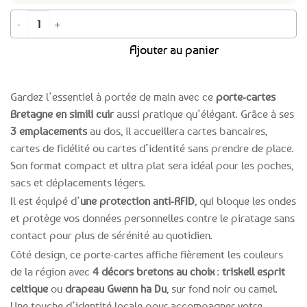
quantité de Porte-carte Bretagne simili-cuir 3 emplacements
Ajouter au panier
Gardez l’essentiel à portée de main avec ce
porte-cartes
Bretagne en simili cuir
aussi pratique qu’élégant. Grâce à ses
3 emplacements
au dos, il accueillera cartes bancaires,
cartes de fidélité ou cartes d’identité sans prendre de place.
Son format compact et ultra plat sera idéal pour les poches,
sacs et déplacements légers.
Il est équipé d’
une protection anti-RFID
, qui bloque les ondes
et protège vos données personnelles contre le piratage sans
contact pour plus de sérénité au quotidien.
Côté design, ce porte-cartes affiche fièrement les couleurs
de la région avec
4 décors bretons au choix
:
triskell esprit
celtique
ou
drapeau Gwenn ha Du
, sur fond noir ou camel.
Une touche d’identité locale pour accompagner votre