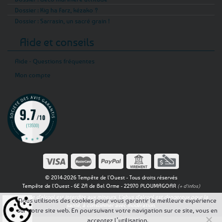
Dossier : Kig ha Farz, kézako ?
Dossier : Sarrasin, un sacré grain !
Aide et conseils
Aide - Questions fréquentes
Mon compte
© 2014-2026 Tempête de l'Ouest - Tous droits réservés
Tempête de l'Ouest - 6E ZA de Bel Orme - 22970 PLOUMAGOAR
(+ d'infos)
La vente d'alcool est interdite aux mineurs. L'abus d'alcool est dangereux pour la
Nous utilisons des cookies pour vous garantir la meilleure expérience
santé, à consommer avec modération.
sur notre site web. En poursuivant votre navigation sur ce site, vous en
acceptez l’utilisation.