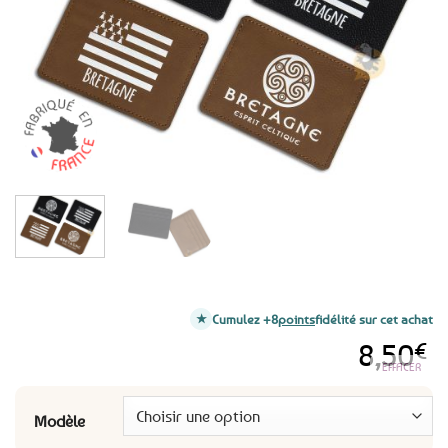
favoris
Cumulez +8
points
fidélité sur cet achat
8,50
€
EFFACER
Modèle