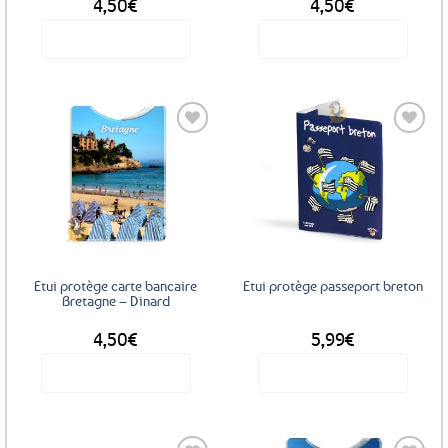
4,50
€
4,50
€
Voir le produit
Voir le produit
Ajouter
Ajouter
aux
aux
favoris
favoris
Etui protège carte bancaire
Etui protège passeport breton
Bretagne – Dinard
4,50
€
5,99
€
Voir le produit
Voir le produit