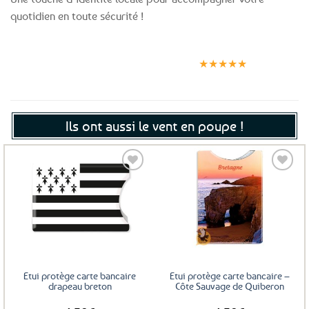
quotidien en toute sécurité !
Expédition le
Clients
Paiement
jour même
satisfaits
sécurisé
★★★★★
(voir conditions)
Ils ont aussi le vent en poupe !
Ajouter
Ajouter
aux
aux
favoris
favoris
Etui protège carte bancaire
Etui protège carte bancaire –
drapeau breton
Côte Sauvage de Quiberon