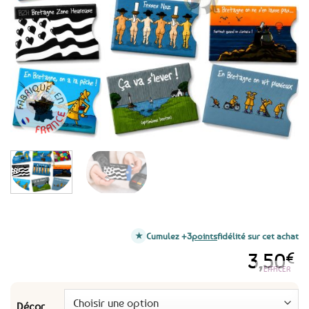
aux
favoris
Cumulez +3
points
fidélité sur cet achat
3,50
€
EFFACER
Décor