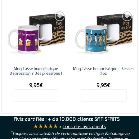
Ajouter
Ajouter
aux
aux
favoris
favoris
Mug Tasse humoristique
Mug Tasse humoristique – Fesses
Dépression ? Des pressions !
Noz
9,95
€
9,95
€
Voir le produit
Voir le produit
Avis certifiés : + de 10.000 clients SATISFAITS
★★★★★
>
Tous nos avis clients
“Toujours aussi satisfait de cette boutique en ligne. Emballage au
top Livraison impeccable pour des produits fragiles. Je reste un