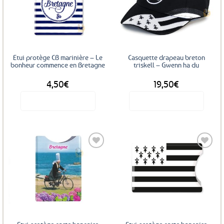
Les
Ajouter
Ajouter
options
aux
aux
favoris
favoris
peuvent
être
choisies
sur
Etui protège CB marinière – Le
Casquette drapeau breton
la
bonheur commence en Bretagne
triskell – Gwenn ha du
page
4,50
€
19,50
€
du
produit
Voir le produit
Voir le produit
Ajouter
Ajouter
aux
aux
favoris
favoris