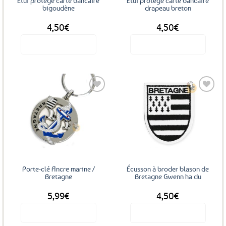
Etui protège carte bancaire
Etui protège carte bancaire
bigoudène
drapeau breton
4,50
€
4,50
€
Voir le produit
Voir le produit
Ajouter
Ajouter
aux
aux
favoris
favoris
Porte-clé Ancre marine /
Écusson à broder blason de
Bretagne
Bretagne Gwenn ha du
5,99
€
4,50
€
Voir le produit
Voir le produit