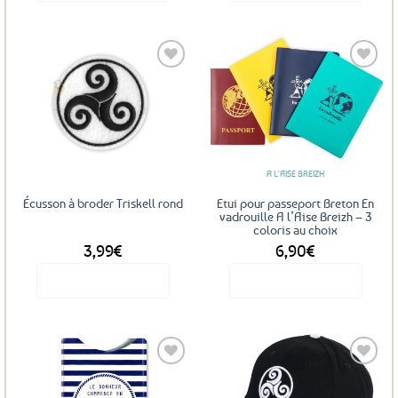
Ajouter
Ajouter
aux
aux
favoris
favoris
A L'AISE BREIZH
Écusson à broder Triskell rond
Etui pour passeport Breton En
vadrouille A l’Aise Breizh – 3
coloris au choix
3,99
€
6,90
€
Voir le produit
Voir le produit
Ce
produit
a
plusieurs
variations.