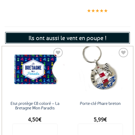
Expédition le
Clients
Paiement
jour même
satisfaits
sécurisé
★★★★★
(voir conditions)
Ils ont aussi le vent en poupe !
Ajouter
Ajouter
aux
aux
favoris
favoris
Etui protège CB coloré – La
Porte-clé Phare breton
Bretagne Mon Paradis
4,50
€
5,99
€
Voir le produit
Voir le produit