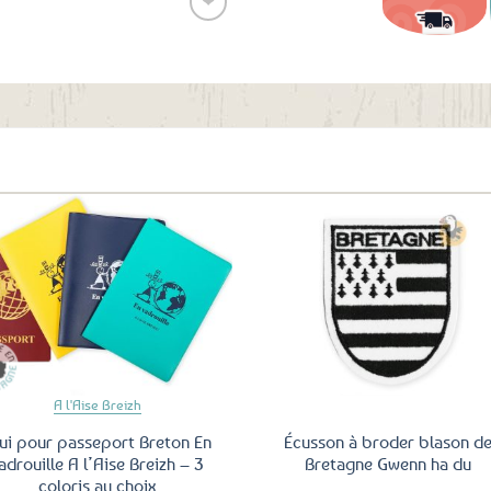
❤
Ajouter
aux
favoris
Ajouter
Ajo
aux
a
favoris
fav
A l'Aise Breizh
ui pour passeport Breton En
Écusson à broder blason d
adrouille A l’Aise Breizh – 3
Bretagne Gwenn ha du
coloris au choix