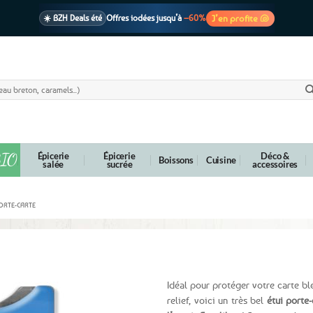
J’en profite 🐚
☀️ BZH Deals été
Offres iodées jusqu’à
–60%
🩷 CADEAU !
1 cadeau offert
dès 39€ d’achats
Voir cond. 🎁
📦 Livraison
En point relais dès
3,95€
seulement
Voir cond. 🚚
IO
Épicerie
Épicerie
Déco &
Boissons
Cuisine
salée
sucrée
accessoires
PORTE-CARTE
ibur
Idéal pour protéger votre carte bl
relief, voici un très bel
étui porte-