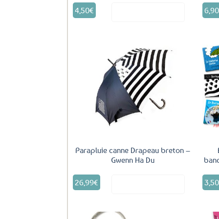
4,50
€
6,9
Voir le produit
Ajouter
aux
favoris
Parapluie canne Drapeau breton –
Gwenn Ha Du
banc
26,99
€
3,5
Voir le produit