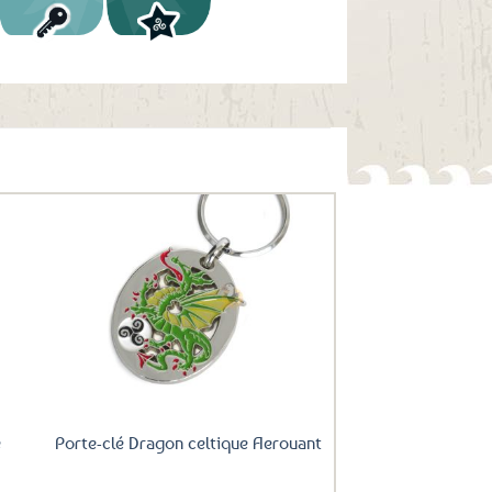
uter
Ajouter
ux
aux
oris
favoris
e
Porte-clé Dragon celtique Aerouant