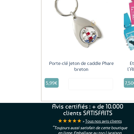
Ajouter
aux
favoris
Porte-clé jeton de caddie Phare
Et
breton
l’A
5,99
€
7,50
Voir le produit
Avis certifiés : + de 10.000
clients SATISFAITS
★★★★★
>
Tous nos avis clients
ur. La Bretagne à
“Toujours aussi satisfait de cette boutique
en ligne. Emballage au top Livraison
 moi qui suis si loin