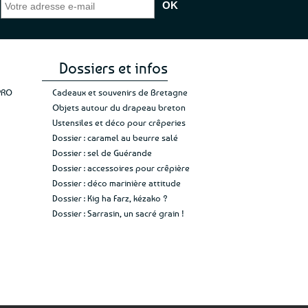
e de mon achat et
commande, mais un client à satisfaire.”
rapid
gez rien”
Jade C.
Guy H.
Vive 
Dossiers et infos
PRO
Cadeaux et souvenirs de Bretagne
Objets autour du drapeau breton
Ustensiles et déco pour crêperies
Dossier : caramel au beurre salé
Dossier : sel de Guérande
Dossier : accessoires pour crêpière
Dossier : déco marinière attitude
Dossier : Kig ha Farz, kézako ?
Dossier : Sarrasin, un sacré grain !