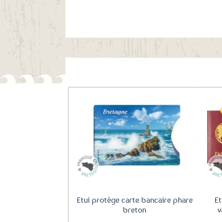
Ils ont aussi le vent en poupe !
Ajouter
aux
favoris
Etui protège carte bancaire phare
Et
breton
v