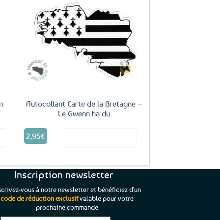
uter
Ajouter
ux
aux
oris
favoris
n
Autocollant Carte de la Bretagne –
Le Gwenn ha du
2,95
€
it
Voir le produit
Inscription newsletter
scrivez-vous à notre newsletter et bénéficiez d'un
code de réduction exclusif
valable pour votre
prochaine commande
que je pouvais pas
“C’est agréable et tout aussi rassurant
“
 ;)
de constater qu’il n’y a pas de petite
l’oue