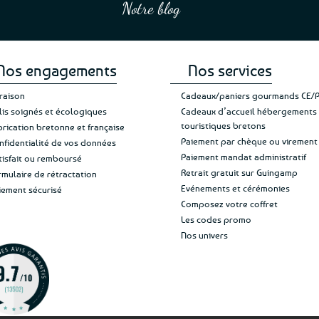
Notre blog
Je suis plus que satisfait
sur
et une équipe à l’écoute :-)”
Patricia M.
de ma livraison. Ne chan
la
page
du
produit
Nos engagements
Nos services
vraison
Cadeaux/paniers gourmands CE/
lis soignés et écologiques
Cadeaux d’accueil hébergements
touristiques bretons
brication bretonne et française
Paiement par chèque ou virement
nfidentialité de vos données
Paiement mandat administratif
tisfait ou remboursé
Retrait gratuit sur Guingamp
rmulaire de rétractation
Evénements et cérémonies
iement sécurisé
Composez votre coffret
Les codes promo
Nos univers