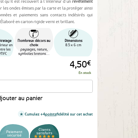
st qu’il est recouvert à l’intérieur d’un
revêtement
 les ondes émises par la carte et la protéger ainsi
onnées et paiements sans contacts indésirés qui
laboré en carton rigide verni et brillant.
piratage
Nombreux décors au
Dimensions
rieur en
choix
8.5 x 6 cm
tre les
paysages, nature,
/NFC
symboles bretons…
4,50
€
En stock
caire Excalibur
jouter au panier
Cumulez +4
points
fidélité sur cet achat
Clients
Paiement
satisfaits
sécurisé
★★★★★