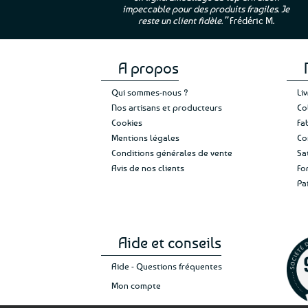
impeccable pour des produits fragiles. Je
e”
Cathy P.
reste un client fidèle.”
Frédéric M.
A propos
Qui sommes-nous ?
Li
Nos artisans et producteurs
Co
Cookies
Fa
Mentions légales
Co
Conditions générales de vente
Sa
Avis de nos clients
Fo
Pa
Aide et conseils
Aide - Questions fréquentes
Mon compte