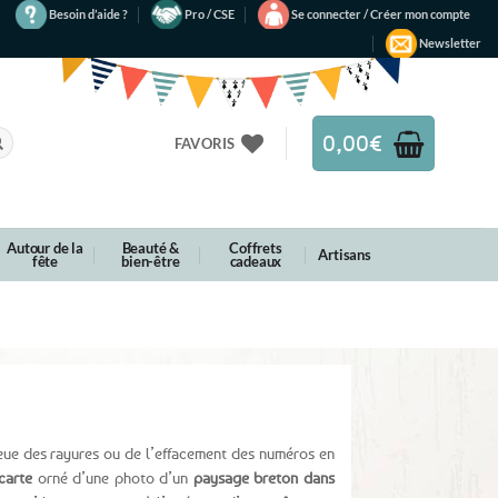
Besoin d’aide ?
Pro / CSE
Se connecter / Créer mon compte
Newsletter
0,00
€
FAVORIS
Autour de la
Beauté &
Coffrets
Artisans
fête
bien-être
cadeaux
eue des rayures ou de l’effacement des numéros en
carte
orné d’une photo d’un
paysage breton dans