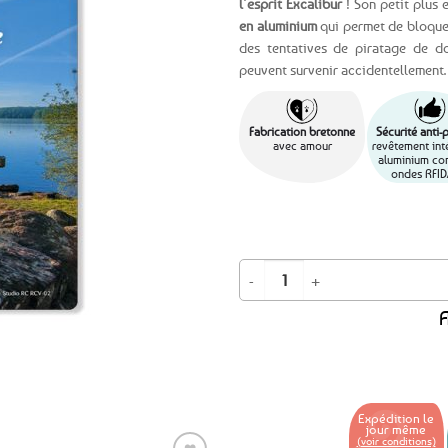
l’esprit Excalibur
! Son petit plus e
en aluminium
qui permet de bloquer
Ajouter
des tentatives de piratage de d
aux
peuvent survenir accidentellement. É
favoris
Fabrication bretonne
Sécurité anti-
avec amour
revêtement inté
aluminium con
ondes RFID
quantité de Etui protège carte ban
A
Expédition le
jour même
(voir conditions)