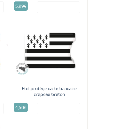
5,99
€
it
Voir le produit
uter
Ajouter
ux
aux
oris
favoris
a
Etui protège carte bancaire
drapeau breton
4,50
€
it
Voir le produit