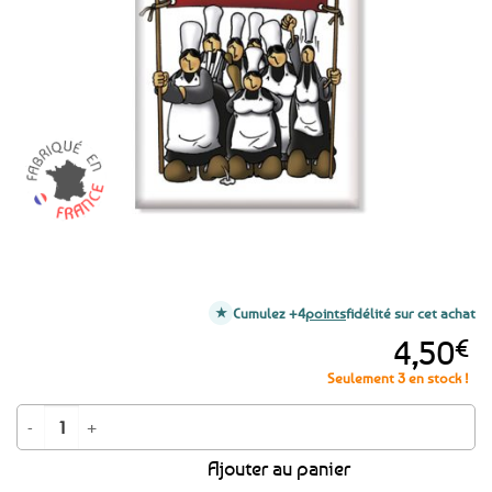
aux
favoris
Cumulez +4
points
fidélité sur cet achat
4,50
€
Seulement 3 en stock !
quantité de Aimant Magnet Mam Goudig Halte au grignotage
Ajouter au panier