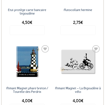
choisies
sur
Etui protège carte bancaire
Autocollant hermine
la
bigoudène
page
4,50
€
2,75
€
du
produit
Voir le produit
Voir le produit
Ajouter
Ajouter
aux
aux
favoris
favoris
Aimant Magnet phare breton /
Aimant Magnet – La Bigoudène à
Tourelle des Perdrix
vélo
4,00
€
4,00
€