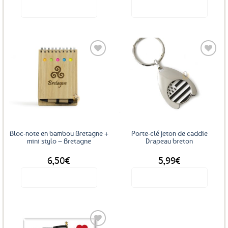
Voir le produit
Voir le produit
Ajouter
Ajouter
aux
aux
favoris
favoris
Bloc-note en bambou Bretagne +
Porte-clé jeton de caddie
mini stylo – Bretagne
Drapeau breton
6,50
€
5,99
€
Voir le produit
Voir le produit