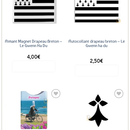
Ajouter
Ajouter
aux
aux
favoris
favoris
Aimant Magnet Drapeau Breton –
Autocollant drapeau breton – Le
Le Gwenn Ha Du
Gwenn ha du
4,00
€
DÈS
2,50
€
Voir le produit
Voir le produit
Ce
produit
a
plusieurs
variations.
Les
Ajouter
Ajouter
options
aux
aux
favoris
favoris
peuvent
être