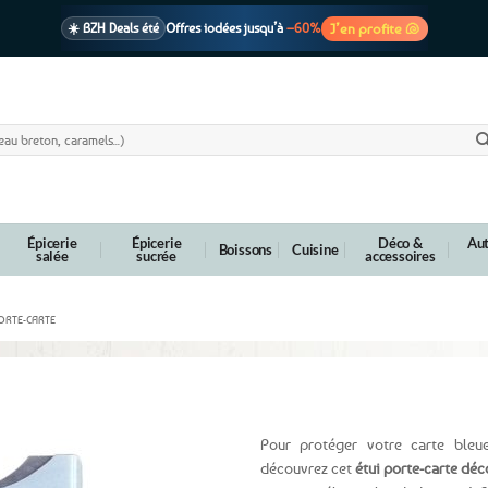
J’en profite 🐚
☀️ BZH Deals été
Offres iodées jusqu’à
–60%
🩷 CADEAU !
1 cadeau offert
dès 39€ d’achats
Voir cond. 🎁
📦 Livraison
En point relais dès
3,95€
seulement
Voir cond. 🚚
Épicerie
Épicerie
Déco &
Aut
Boissons
Cuisine
salée
sucrée
accessoires
PORTE-CARTE
oudène
Pour protéger votre carte bleu
découvrez cet
étui porte-carte dé