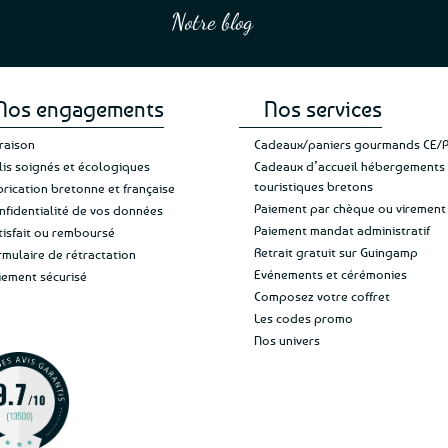
en mettre 6
leur sérieux, des bons et beaux produits
sur
sur
Notre blog
Je suis plus que satisfait
et une équipe à l’écoute :-)”
Patricia M.
la
la
de ma livraison. Ne chan
page
page
du
du
produit
produit
Nos engagements
Nos services
vraison
Cadeaux/paniers gourmands CE/
lis soignés et écologiques
Cadeaux d’accueil hébergements
touristiques bretons
brication bretonne et française
Paiement par chèque ou virement
nfidentialité de vos données
Paiement mandat administratif
tisfait ou remboursé
Retrait gratuit sur Guingamp
rmulaire de rétractation
Evénements et cérémonies
iement sécurisé
Composez votre coffret
Les codes promo
Nos univers