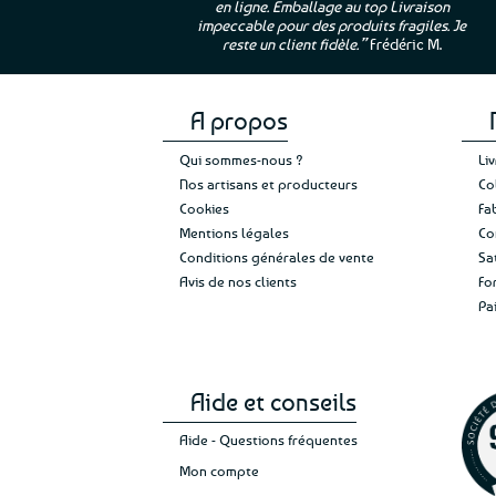
en ligne. Emballage au top Livraison
 moi qui suis si loin
impeccable pour des produits fragiles. Je
e”
Cathy P.
reste un client fidèle.”
Frédéric M.
A propos
Qui sommes-nous ?
Li
Nos artisans et producteurs
Co
Cookies
Fa
Mentions légales
Co
Conditions générales de vente
Sa
Avis de nos clients
Fo
Pa
Aide et conseils
Aide - Questions fréquentes
Mon compte