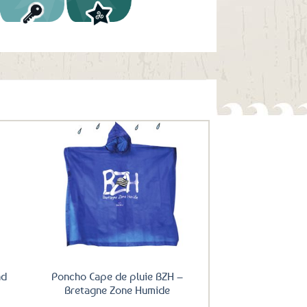
uter
Ajouter
ux
aux
oris
favoris
nd
Poncho Cape de pluie BZH –
Bretagne Zone Humide