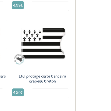
4,99
€
it
Voir le produit
uter
Ajouter
ux
aux
oris
favoris
hare
Etui protège carte bancaire
drapeau breton
4,50
€
it
Voir le produit