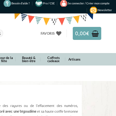
Besoin d’aide ?
Pro / CSE
Se connecter / Créer mon compte
Newsletter
0,00
€
FAVORIS
our de la
Beauté &
Coffrets
Artisans
fête
bien-être
cadeaux
e des rayures ou de l'effacement des numéros,
coré avec une bigoudène
et sa haute coiffe bretonne