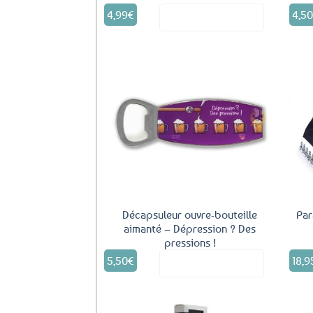
4,99
€
4,5
Voir le produit
Ajouter
aux
favoris
Décapsuleur ouvre-bouteille
Par
aimanté – Dépression ? Des
pressions !
5,50
€
18,9
Voir le produit