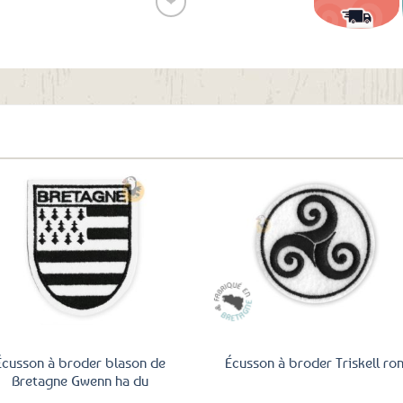
❤
Ajouter
aux
favoris
Ajouter
Ajo
aux
a
favoris
fav
Écusson à broder blason de
Écusson à broder Triskell ro
Bretagne Gwenn ha du