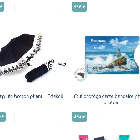
0
€
3,99
€
Voir le produit
Voir le produ
Ajouter
Ajo
aux
a
favoris
fav
apluie breton pliant – Triskell
Etui protège carte bancaire p
breton
5
€
4,50
€
Voir le produit
Voir le produ