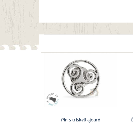
Ils ont aussi le vent en poupe !
Ajouter
aux
favoris
Pin’s triskell ajouré