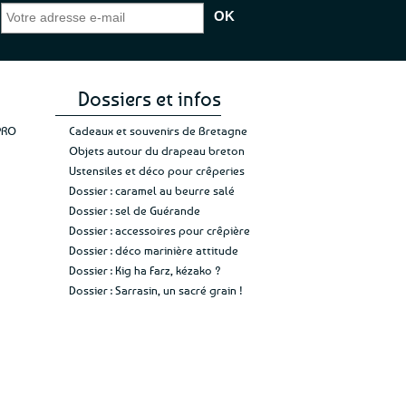
 ;)
de constater qu’il n’y a pas de petite
l’oue
e de mon achat et
commande, mais un client à satisfaire.”
rapid
gez rien”
Jade C.
Guy H.
Vive 
Dossiers et infos
PRO
Cadeaux et souvenirs de Bretagne
Objets autour du drapeau breton
Ustensiles et déco pour crêperies
Dossier : caramel au beurre salé
Dossier : sel de Guérande
Dossier : accessoires pour crêpière
Dossier : déco marinière attitude
Dossier : Kig ha Farz, kézako ?
Dossier : Sarrasin, un sacré grain !