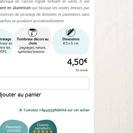
riqué en carton rigide brillant et verni, il est
ent en aluminium
qui bloque les ondes émises par
tentatives de piratage de données et paiements sans
parfois se produire accidentellement.
piratage
Nombreux décors au
Dimensions
rieur en
choix
8.5 x 6 cm
tre les
paysages, nature,
/NFC
symboles bretons…
4,50
€
En stock
caire bigoudène
jouter au panier
Cumulez +4
points
fidélité sur cet achat
Clients
Paiement
satisfaits
sécurisé
★★★★★