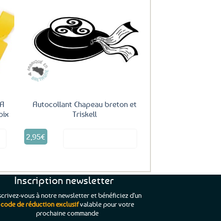
uter
Ajouter
ux
aux
oris
favoris
 A
Autocollant Chapeau breton et
oix
Triskell
2,95
€
it
Voir le produit
Inscription newsletter
scrivez-vous à notre newsletter et bénéficiez d'un
code de réduction exclusif
valable pour votre
prochaine commande
que je pouvais pas
“C’est agréable et tout aussi rassurant
“