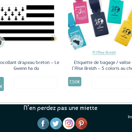
Ajouter
Ajo
aux
a
favoris
fav
A l'Aise Breizh
ocollant drapeau breton – Le
Etiquette de bagage / valise
Gwenn ha du
l’Aise Breizh – 5 coloris au ch
Ce
Ce
7,50
€
Voir le produit
Voir le produ
produit
produit
0
€
a
a
plusieurs
plusieurs
variations.
variations.
Les
Les
N’en perdez pas une miette
options
options
In
peuvent
peuvent
être
être
“J’ai mis 5 étoiles parce 
“Une boutique que je recommande pour
choisies
choisies