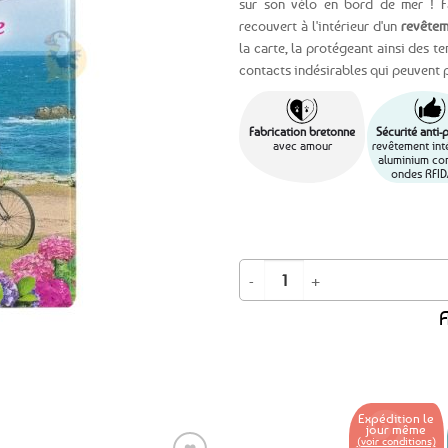
sur son vélo en bord de mer ! Fab
recouvert à l'intérieur d'un
revêtem
Ajouter
la carte, la protégeant ainsi des 
aux
contacts indésirables qui peuvent 
favoris
Fabrication bretonne
Sécurité anti-
avec amour
revêtement inté
aluminium con
ondes RFID
quantité de Etui protège carte ban
A
Expédition le
jour même
(voir conditions)