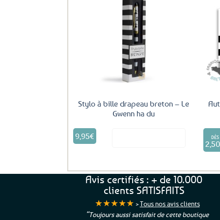
Ajouter
aux
favoris
Stylo à bille drapeau breton – Le
Aut
Gwenn ha du
9,95
€
Voir le produit
DÈS
2,5
Avis certifiés : + de 10.000
clients SATISFAITS
★★★★★
>
Tous nos avis clients
ur. La Bretagne à
“Toujours aussi satisfait de cette boutique