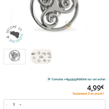
favoris
Cumulez +4
points
fidélité sur cet achat
4,99
€
Seulement 2 en stock !
quantité de Pin's triskell ajouré