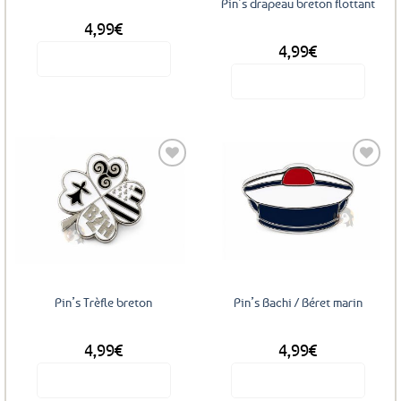
Pin’s drapeau breton flottant
4,99
€
4,99
€
Voir le produit
Voir le produit
Ajouter
Ajouter
aux
aux
favoris
favoris
Pin’s Trèfle breton
Pin’s Bachi / Béret marin
4,99
€
4,99
€
Voir le produit
Voir le produit