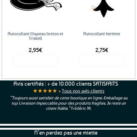
Ajouter
Ajouter
aux
aux
favoris
favoris
Autocollant Chapeau breton et
Autocollant hermine
Triskell
2,95
€
2,75
€
Voir le produit
Voir le produit
Avis certifiés : + de 10.000 clients SATISFAITS
★★★★★
>
Tous nos avis clients
“Toujours aussi satisfait de cette boutique en ligne. Emballage au
top Livraison impeccable pour des produits fragiles. Je reste un
client fidèle.”
Frédéric M.
N’en perdez pas une miette