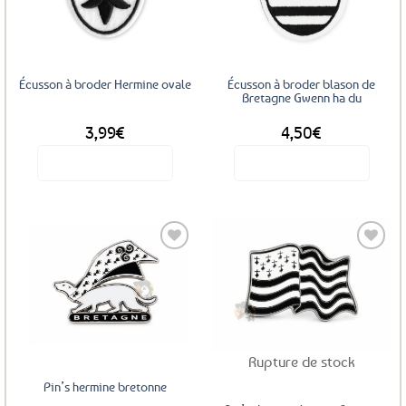
aux
aux
favoris
favoris
Écusson à broder Hermine ovale
Écusson à broder blason de
Bretagne Gwenn ha du
3,99
€
4,50
€
Voir le produit
Voir le produit
Ajouter
Ajouter
aux
aux
favoris
favoris
Rupture de stock
Pin’s hermine bretonne