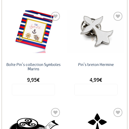
Ajouter
Ajouter
aux
aux
favoris
favoris
Boîte Pin’s collection Symboles
Pin’s breton Hermine
Marins
9,95
€
4,99
€
Voir le produit
Voir le produit