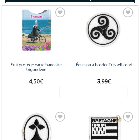
Ajouter
Ajouter
aux
aux
favoris
favoris
Etui protège carte bancaire
Écusson à broder Triskell rond
bigoudène
4,50
€
3,99
€
Voir le produit
Voir le produit
Ajouter
Ajouter