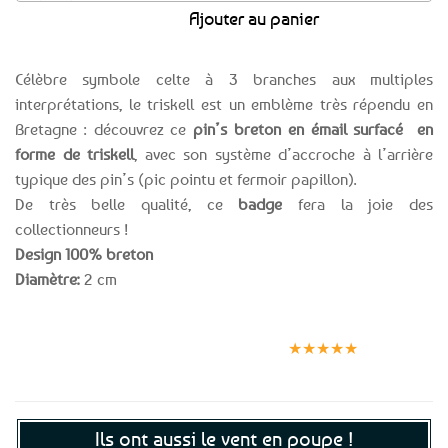
Ajouter au panier
Célèbre symbole celte à 3 branches aux multiples
interprétations, le triskell est un emblème très répendu en
Bretagne : découvrez ce
pin’s breton en émail surfacé en
forme de triskell
, avec son système d’accroche à l’arrière
typique des pin’s (pic pointu et fermoir papillon).
De très belle qualité, ce
badge
fera la joie des
collectionneurs !
Design 100% breton
Diamètre:
2 cm
Expédition le
Clients
Paiement
jour même
satisfaits
sécurisé
★★★★★
(voir conditions)
Ils ont aussi le vent en poupe !