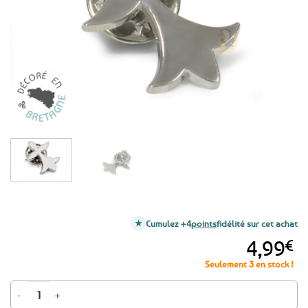
favoris
Cumulez +4
points
fidélité sur cet achat
4,99
€
Seulement 3 en stock !
quantité de Pin's breton Hermine