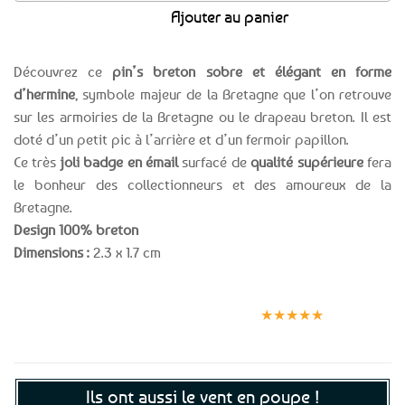
Ajouter au panier
Découvrez ce
pin’s breton sobre et élégant en forme
d’hermine
, symbole majeur de la Bretagne que l’on retrouve
sur les armoiries de la Bretagne ou le drapeau breton. Il est
doté d’un petit pic à l’arrière et d’un fermoir papillon.
Ce très
joli badge en émail
surfacé de
qualité supérieure
fera
le bonheur des collectionneurs et des amoureux de la
Bretagne.
Design 100% breton
Dimensions :
2.3 x 1.7 cm
Expédition le
Clients
Paiement
jour même
satisfaits
sécurisé
★★★★★
(voir conditions)
Ils ont aussi le vent en poupe !