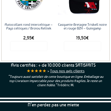
aux
aux
favoris
favoris
Autocollant rond interceltique –
Casquette Bretagne Triskell noire
Pays celtiques / Broiou Keltiek
et rouge BZH – Guingamp
2,95
€
19,50
€
Voir le produit
Voir le produit
Avis certifiés : + de 10.000 clients SATISFAITS
★★★★★
>
Tous nos avis clients
“Toujours aussi satisfait de cette boutique en ligne. Emballage au
top Livraison impeccable pour des produits fragiles. Je reste un
client fidèle.”
Frédéric M.
N’en perdez pas une miette