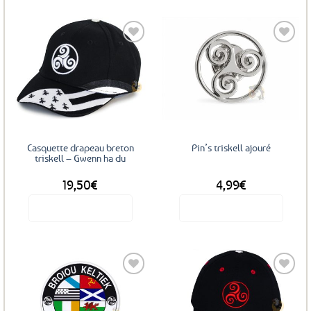
Ajouter
Ajouter
aux
aux
favoris
favoris
Casquette drapeau breton
Pin’s triskell ajouré
triskell – Gwenn ha du
19,50
€
4,99
€
Voir le produit
Voir le produit
Ajouter
Ajouter