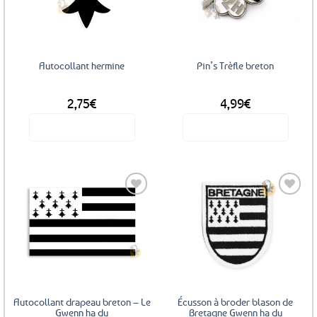
aux
aux
favoris
favoris
Autocollant hermine
Pin’s Trèfle breton
2,75
€
4,99
€
Voir le produit
Voir le produit
Ajouter
Ajouter
aux
aux
favoris
favoris
Autocollant drapeau breton – Le
Écusson à broder blason de
Gwenn ha du
Bretagne Gwenn ha du