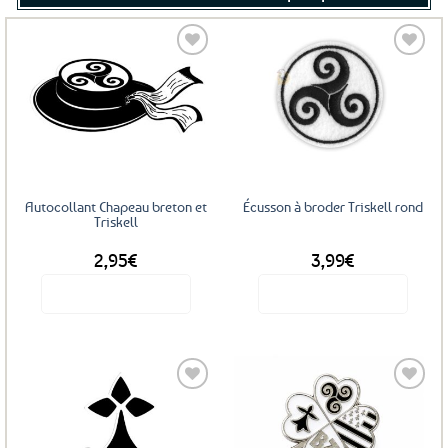
Ajouter
Ajouter
aux
aux
favoris
favoris
Autocollant Chapeau breton et
Écusson à broder Triskell rond
Triskell
2,95
€
3,99
€
Voir le produit
Voir le produit
Ajouter
Ajouter