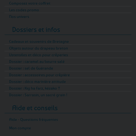
Composez votre coffret
Les codes promo
Nos univers
Dossiers et infos
Cadeaux et souvenirs de Bretagne
Objets autour du drapeau breton
Ustensiles et déco pour crêperies
Dossier : caramel au beurre salé
Dossier : sel de Guérande
Dossier : accessoires pour crêpière
Dossier : déco marinière attitude
Dossier : Kig ha Farz, kézako ?
Dossier : Sarrasin, un sacré grain !
Aide et conseils
Aide - Questions fréquentes
Mon compte