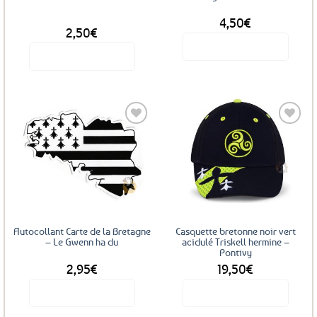
4,50
€
DÈS
2,50
€
Voir le produit
Voir le produit
Ce
produit
a
plusieurs
variations.
Les
Ajouter
Ajouter
options
aux
aux
favoris
favoris
peuvent
être
choisies
sur
Autocollant Carte de la Bretagne
Casquette bretonne noir vert
la
– Le Gwenn ha du
acidulé Triskell hermine –
Pontivy
page
2,95
€
19,50
€
du
produit
Voir le produit
Voir le produit