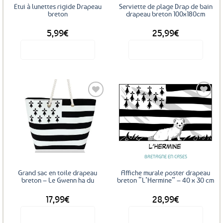
Etui à lunettes rigide Drapeau
Serviette de plage Drap de bain
breton
drapeau breton 100x180cm
5,99
€
25,99
€
Voir le produit
Voir le produit
Ajouter
Ajouter
aux
aux
favoris
favoris
BRETAGNE EN CASES
Grand sac en toile drapeau
Affiche murale poster drapeau
breton – Le Gwenn ha du
breton “L’Hermine” – 40 x 30 cm
17,99
€
28,99
€
Voir le produit
Voir le produit