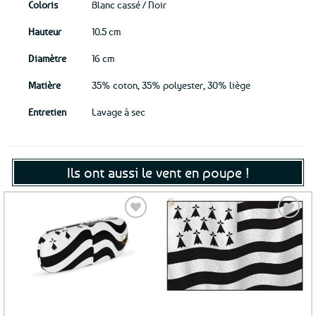
Coloris
Blanc cassé / Noir
Hauteur
10.5 cm
Diamètre
16 cm
Matière
35% coton, 35% polyester, 30% liège
Entretien
Lavage à sec
Ils ont aussi le vent en poupe !
Ajouter
Ajouter
aux
aux
favoris
favoris