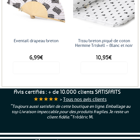
Ajouter
Ajouter
aux
aux
favoris
favoris
Eventail drapeau breton
Tissu breton piqué de coton
Hermine Triskell – Blanc et noir
6,99
€
10,95
€
Voir le produit
Voir le produit
Avis certifiés : + de 10.000 clients SATISFAITS
★★★★★
>
Tous nos avis clients
“Toujours aussi satisfait de cette boutique en ligne. Emballage au
top Livraison impeccable pour des produits fragiles. Je reste un
client fidèle.”
Frédéric M.