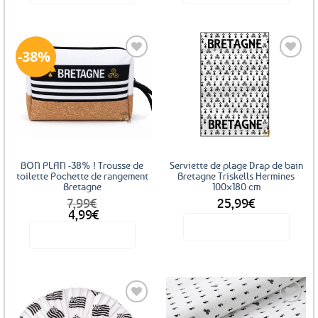
38%
Ajouter
Ajouter
aux
aux
favoris
favoris
BON PLAN -38% ! Trousse de
Serviette de plage Drap de bain
toilette Pochette de rangement
Bretagne Triskells Hermines
Bretagne
100×180 cm
7,99
€
25,99
€
Le
Le
4,99
€
prix
prix
Voir le produit
Voir le produit
initial
actuel
était :
est :
7,99€.
4,99€.