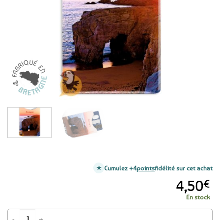
aux
favoris
Cumulez +4
points
fidélité sur cet achat
4,50
€
En stock
quantité de Etui protège carte bancaire - Côte Sauvage de Quiberon