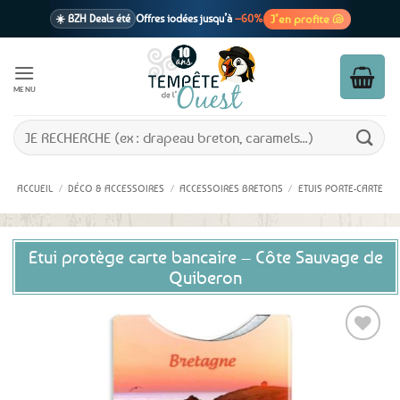
Passer
J’en profite 🐚
☀️ BZH Deals été
Offres iodées jusqu’à
–60%
au
contenu
🩷 CADEAU !
1 cadeau offert
dès 39€ d’achats
Voir cond. 🎁
MENU
📦 Livraison
En point relais dès
3,95€
seulement
Voir cond. 🚚
Recherche
pour :
ACCUEIL
/
DÉCO & ACCESSOIRES
/
ACCESSOIRES BRETONS
/
ETUIS PORTE-CARTE
Etui protège carte bancaire – Côte Sauvage de
Quiberon
Ajouter