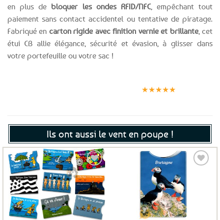
en plus de
bloquer les ondes RFID/NFC
, empêchant tout
paiement sans contact accidentel ou tentative de piratage.
Fabriqué en
carton rigide avec finition vernie et brillante
, cet
étui CB allie élégance, sécurité et évasion, à glisser dans
votre portefeuille ou votre sac !
Expédition le
Clients
Paiement
jour même
satisfaits
sécurisé
★★★★★
(voir conditions)
Ils ont aussi le vent en poupe !
Ajouter
Ajouter
aux
aux
favoris
favoris