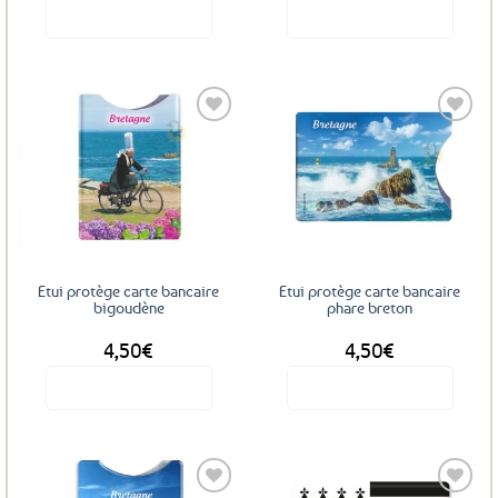
produit
Voir le produit
Voir le produit
Ajouter
Ajouter
aux
aux
favoris
favoris
Etui protège carte bancaire
Etui protège carte bancaire
bigoudène
phare breton
4,50
€
4,50
€
Voir le produit
Voir le produit