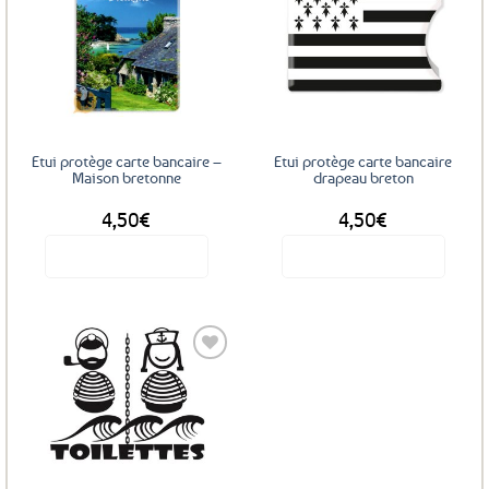
Ajouter
Ajouter
aux
aux
favoris
favoris
Etui protège carte bancaire –
Etui protège carte bancaire
Maison bretonne
drapeau breton
4,50
€
4,50
€
Voir le produit
Voir le produit
Ajouter
aux
favoris