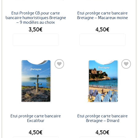
Etui Protège CB pour carte
Etui protège carte bancaire
bancaire humoristiques Bretagne
Bretagne – Macareux moine
– 9 modèles au choix
3,50
€
4,50
€
Voir le produit
Voir le produit
Ce
produit
a
plusieurs
variations.
Les
Ajouter
Ajouter
options
aux
aux
favoris
favoris
peuvent
être
choisies
sur
Etui protège carte bancaire
Etui protège carte bancaire
la
Excalibur
Bretagne – Dinard
page
4,50
€
4,50
€
du