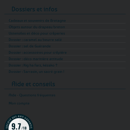
Dossiers et infos
Cadeaux et souvenirs de Bretagne
Objets autour du drapeau breton
Ustensiles et déco pour crêperies
Dossier : caramel au beurre salé
Dossier : sel de Guérande
Dossier : accessoires pour crêpière
Dossier : déco marinière attitude
Dossier : Kig ha Farz, kézako ?
Dossier : Sarrasin, un sacré grain !
Aide et conseils
Aide - Questions fréquentes
Mon compte