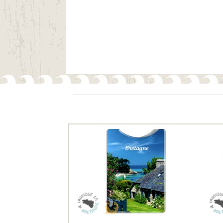
Ils ont aussi le vent en poupe !
Ajouter
aux
favoris