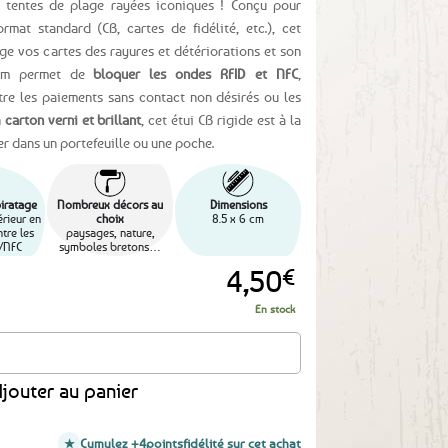
tentes de plage rayées iconiques ! Conçu pour
rmat standard (CB, cartes de fidélité, etc.), cet
ge vos cartes des rayures et détériorations et son
nium permet de
bloquer les ondes RFID et NFC
,
re les paiements sans contact non désirés ou les
n
carton verni et brillant
, cet étui CB rigide
est à la
sser dans un portefeuille ou une poche.
piratage
Nombreux décors au
Dimensions
rieur en
choix
8.5 x 6 cm
tre les
paysages, nature,
/NFC
symboles bretons…
4,50
€
En stock
caire Bretagne - Dinard
jouter au panier
Cumulez +4
points
fidélité sur cet achat