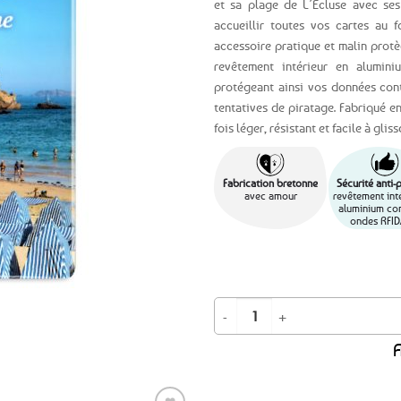
et sa plage de L’Écluse
avec ses 
accueillir toutes vos cartes au fo
Ajouter
accessoire pratique et malin protè
aux
favoris
revêtement intérieur en alumi
protégeant ainsi vos données cont
tentatives de piratage. Fabriqué e
fois léger, résistant et facile à gli
Fabrication bretonne
Sécurité anti-
avec amour
revêtement inté
aluminium con
ondes RFID
quantité de Etui protège carte ban
A