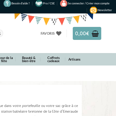
Besoin d’aide ?
Pro / CSE
Se connecter / Créer mon compte
Newsletter
0,00
€
FAVORIS
our de la
Beauté &
Coffrets
Artisans
fête
bien-être
cadeaux
ue dans votre portefeuille ou votre sac grâce à ce
e station balnéaire bretonne de la Côte d’Emeraude