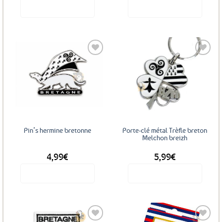
Voir le produit
Voir le produit
Ajouter
Ajouter
aux
aux
favoris
favoris
Pin’s hermine bretonne
Porte-clé métal Trèfle breton
Melchon breizh
4,99
€
5,99
€
Voir le produit
Voir le produit