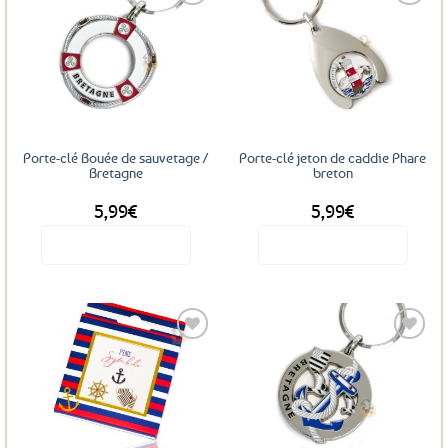
Ajouter
Ajouter
aux
aux
favoris
favoris
Porte-clé Bouée de sauvetage /
Porte-clé jeton de caddie Phare
Bretagne
breton
5,99
€
5,99
€
Voir le produit
Voir le produit
Ajouter
Ajouter
aux
aux
favoris
favoris