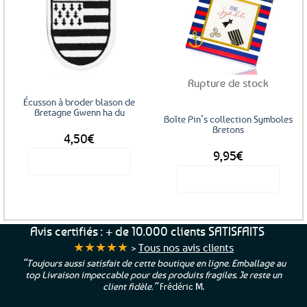
Ajouter
Ajouter
aux
aux
favoris
favoris
Rupture de stock
Écusson à broder blason de
Bretagne Gwenn ha du
Boîte Pin’s collection Symboles
Bretons
4,50
€
9,95
€
Voir le produit
Voir le produit
Avis certifiés : + de 10.000 clients SATISFAITS
★★★★★
>
Tous nos avis clients
“Toujours aussi satisfait de cette boutique en ligne. Emballage au
top Livraison impeccable pour des produits fragiles. Je reste un
client fidèle.”
Frédéric M.