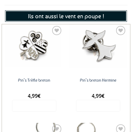
Ils ont aussi le vent en poupe !
Ajouter
Ajouter
aux
aux
favoris
favoris
Pin’s Trèfle breton
Pin’s breton Hermine
4,99
€
4,99
€
Voir le produit
Voir le produit