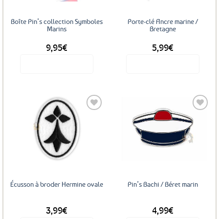
Boîte Pin’s collection Symboles
Porte-clé Ancre marine /
Marins
Bretagne
9,95
€
5,99
€
Voir le produit
Voir le produit
Ajouter
Ajouter
aux
aux
favoris
favoris
Écusson à broder Hermine ovale
Pin’s Bachi / Béret marin
3,99
€
4,99
€