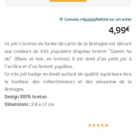
Cumulez +4
points
fidélité sur cet achat
4,99
€
Ce pin’s breton en forme de carte de la Bretagne est décoré
aux couleurs du très populaire drapeau breton “Gwenn ha
du” (Blanc et noir, en breton). Il est doté d’un petit pic à
l’arrière et d’un fermoir papillon.
Ce très joli badge en émail surfacé de qualité supérieure fera
le bonheur des collectionneurs et des amoureux de la
Bretagne.
Design 100% breton
Dimensions :
2.8 x 1.7 cm
Expédition le
Clients
Paiement
jour même
satisfaits
sécurisé
★★★★★
(voir conditions)