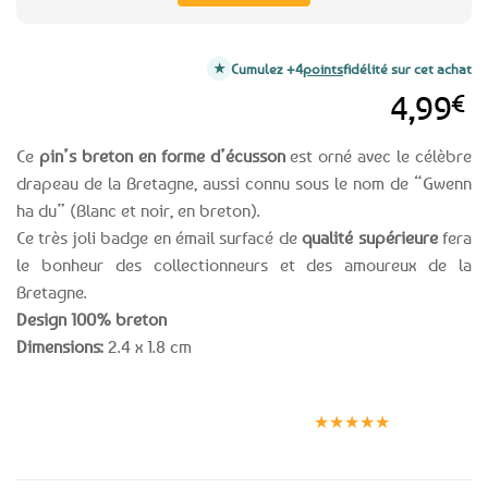
Cumulez +4
points
fidélité sur cet achat
4,99
€
Ce
pin’s breton en forme d’écusson
est orné avec le célèbre
drapeau de la Bretagne, aussi connu sous le nom de “Gwenn
ha du” (Blanc et noir, en breton).
Ce très joli badge en émail surfacé de
qualité supérieure
fera
le bonheur des collectionneurs et des amoureux de la
Bretagne.
Design 100% breton
Dimensions:
2.4 x 1.8 cm
Expédition le
Clients
Paiement
jour même
satisfaits
sécurisé
★★★★★
(voir conditions)