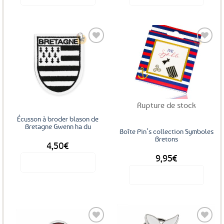
Ajouter
Ajouter
aux
aux
favoris
favoris
Rupture de stock
Écusson à broder blason de
Bretagne Gwenn ha du
Boîte Pin’s collection Symboles
Bretons
4,50
€
9,95
€
Voir le produit
Voir le produit