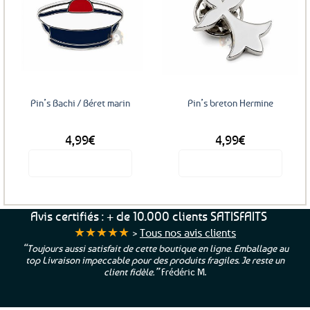
Ajouter
Ajouter
aux
aux
favoris
favoris
Pin’s Bachi / Béret marin
Pin’s breton Hermine
4,99
€
4,99
€
Voir le produit
Voir le produit
Avis certifiés : + de 10.000 clients SATISFAITS
★★★★★
>
Tous nos avis clients
“Toujours aussi satisfait de cette boutique en ligne. Emballage au
top Livraison impeccable pour des produits fragiles. Je reste un
client fidèle.”
Frédéric M.