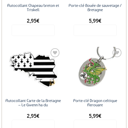
Autocollant Chapeau breton et
Porte-clé Bouée de sauvetage /
Triskell
Bretagne
2,95
€
5,99
€
Voir le produit
Voir le produit
Ajouter
Ajouter
aux
aux
favoris
favoris
Autocollant Carte de la Bretagne
Porte-clé Dragon celtique
– Le Gwenn ha du
Aerouant
2,95
€
5,99
€
Voir le produit
Voir le produit