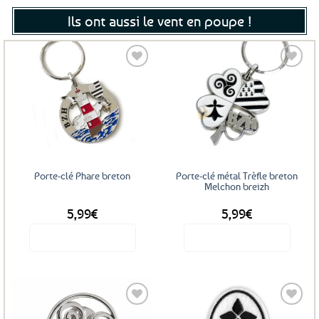
Ils ont aussi le vent en poupe !
Ajouter
Ajouter
aux
aux
favoris
favoris
Porte-clé Phare breton
Porte-clé métal Trèfle breton
Melchon breizh
5,99
€
5,99
€
Voir le produit
Voir le produit