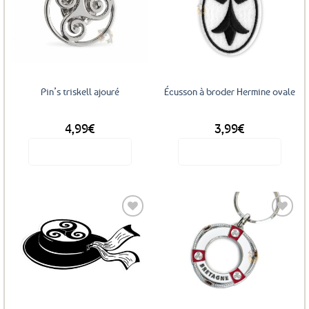
Ajouter
Ajouter
aux
aux
favoris
favoris
Pin’s triskell ajouré
Écusson à broder Hermine ovale
4,99
€
3,99
€
Voir le produit
Voir le produit
Ajouter
Ajouter
aux
aux
favoris
favoris