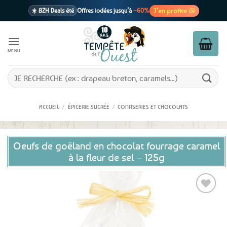
Passer
J’en profite 🐚
☀️ BZH Deals été
Offres iodées jusqu’à
–60%
au
contenu
🩷 CADEAU !
1 cadeau offert
dès 39€ d’achats
Voir cond. 🎁
MENU
📦 Livraison
En point relais dès
3,95€
seulement
Voir cond. 🚚
Recherche
pour :
ACCUEIL
/
ÉPICERIE SUCRÉE
/
CONFISERIES ET CHOCOLATS
Oeufs de goëland en chocolat fourrage caramel
à la fleur de sel – 125g
Ajouter