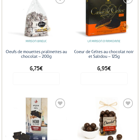
Ajouter
Ajouter
aux
aux
favoris
favoris
MAISON BRIEUC
LA MAISON D'ARMORINE
Oeufs de mouettes pralinettes au
Coeur de Celtes au chocolat noir
chocolat – 200g
et Salidou – 125g
6,75
€
6,95
€
Voir le produit
Voir le produit
Ajouter
Ajouter
aux
aux
favoris
favoris