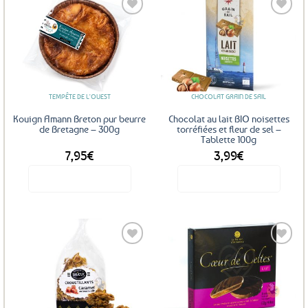
Ajouter
Ajouter
aux
aux
favoris
favoris
TEMPÊTE DE L'OUEST
CHOCOLAT GRAIN DE SAIL
Kouign Amann Breton pur beurre
Chocolat au lait BIO noisettes
de Bretagne – 300g
torréfiées et fleur de sel –
Tablette 100g
7,95
€
3,99
€
Voir le produit
Voir le produit
Ajouter
Ajouter
aux
aux
favoris
favoris