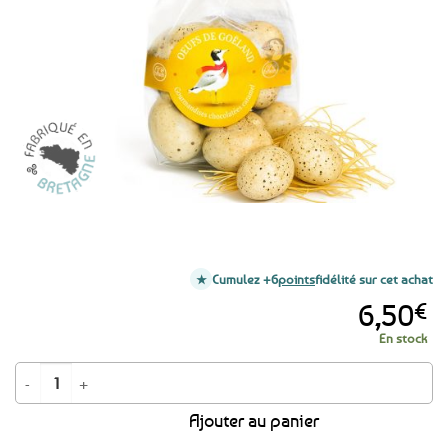
aux
favoris
Cumulez +6
points
fidélité sur cet achat
6,50
€
En stock
quantité de Oeufs de goëland en chocolat fourrage caramel à la fleur de s
Ajouter au panier