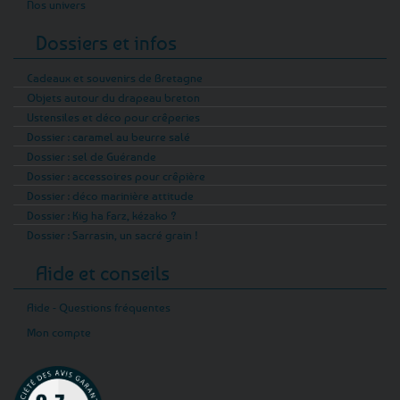
Nos univers
Dossiers et infos
Cadeaux et souvenirs de Bretagne
Objets autour du drapeau breton
Ustensiles et déco pour crêperies
Dossier : caramel au beurre salé
Dossier : sel de Guérande
Dossier : accessoires pour crêpière
Dossier : déco marinière attitude
Dossier : Kig ha Farz, kézako ?
Dossier : Sarrasin, un sacré grain !
Aide et conseils
Aide - Questions fréquentes
Mon compte