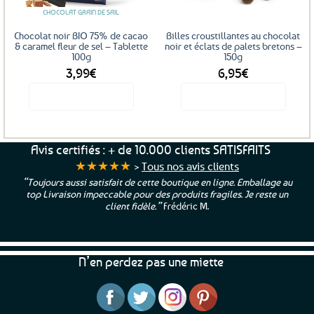
CHOCOLAT GRAIN DE SAIL
Chocolat noir BIO 75% de cacao
Billes croustillantes au chocolat
& caramel fleur de sel – Tablette
noir et éclats de palets bretons –
100g
150g
3,99
€
6,95
€
Voir le produit
Voir le produit
Avis certifiés : + de 10.000 clients SATISFAITS
★★★★★
>
Tous nos avis clients
“Toujours aussi satisfait de cette boutique en ligne. Emballage au
top Livraison impeccable pour des produits fragiles. Je reste un
client fidèle.”
Frédéric M.
N’en perdez pas une miette