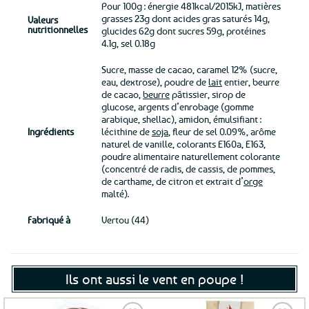
Pour 100g : énergie 481kcal/2015kJ, matières
grasses 23g dont acides gras saturés 14g,
Valeurs
nutritionnelles
glucides 62g dont sucres 59g, protéines
4.1g, sel 0.18g
Sucre, masse de cacao, caramel 12% (sucre,
eau, dextrose), poudre de
lait
entier, beurre
de cacao,
beurre
pâtissier, sirop de
glucose, argents d’enrobage (gomme
arabique, shellac), amidon, émulsifiant :
Ingrédients
lécithine de
soja
, fleur de sel 0.09%, arôme
naturel de vanille, colorants E160a, E163,
poudre alimentaire naturellement colorante
(concentré de radis, de cassis, de pommes,
de carthame, de citron et extrait d’
orge
malté).
Fabriqué à
Vertou (44)
Ils ont aussi le vent en poupe !