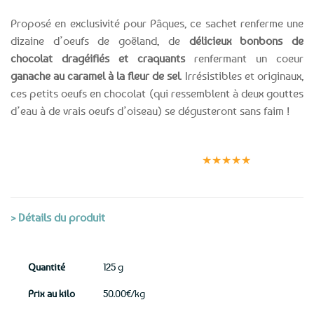
Proposé en exclusivité pour Pâques, ce sachet renferme une
dizaine d’oeufs de goëland, de
délicieux bonbons de
chocolat dragéifiés et craquants
renfermant un coeur
ganache au caramel à la fleur de sel
. Irrésistibles et originaux,
ces petits oeufs en chocolat (qui ressemblent à deux gouttes
d’eau à de vrais oeufs d’oiseau) se dégusteront sans faim !
Expédition le
Clients
Paiement
jour même
satisfaits
sécurisé
★★★★★
(voir conditions)
> Détails du produit
Quantité
125 g
Prix au kilo
50.00€/kg