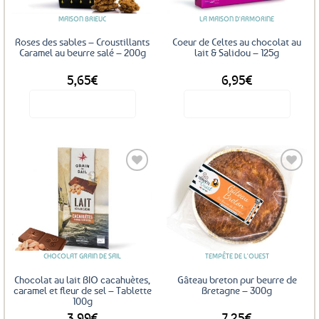
MAISON BRIEUC
LA MAISON D'ARMORINE
Roses des sables – Croustillants
Coeur de Celtes au chocolat au
Caramel au beurre salé – 200g
lait & Salidou – 125g
5,65
€
6,95
€
Voir le produit
Voir le produit
Ajouter
Ajouter
aux
aux
favoris
favoris
CHOCOLAT GRAIN DE SAIL
TEMPÊTE DE L'OUEST
Chocolat au lait BIO cacahuètes,
Gâteau breton pur beurre de
caramel et fleur de sel – Tablette
Bretagne – 300g
100g
3,99
€
7,25
€