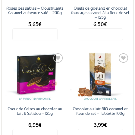
Roses des sables – Croustillants
Oeufs de goëland en chocolat
Caramel au beurre salé – 200g
fourrage caramel à la fleur de sel
– 125g
5,65
€
6,50
€
Voir le produit
Voir le produit
Ajouter
Ajouter
aux
aux
favoris
favoris
LA MAISON D'ARMORINE
CHOCOLAT GRAIN DE SAIL
Coeur de Celtes au chocolat au
Chocolat au lait BIO caramel et
lait & Salidou – 125g
fleur de sel – Tablette 100g
6,95
€
3,99
€
Voir le produit
Voir le produit