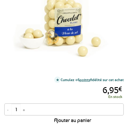
aux
favoris
Cumulez +6
points
fidélité sur cet achat
6,95
€
En stock
quantité de Billes croustillantes au chocolat blanc à la fleur de sel - 150g
Ajouter au panier