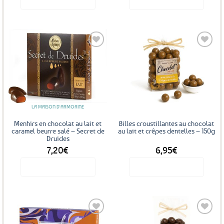
Ajouter
Ajouter
aux
aux
favoris
favoris
LA MAISON D'ARMORINE
Menhirs en chocolat au lait et
Billes croustillantes au chocolat
caramel beurre salé – Secret de
au lait et crêpes dentelles – 150g
Druides
7,20
€
6,95
€
Voir le produit
Voir le produit