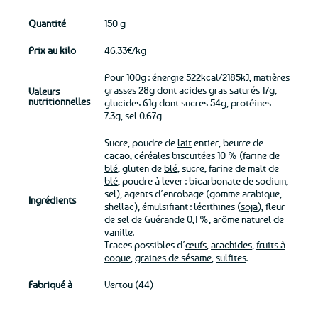
Quantité
150 g
Prix au kilo
46.33€/kg
Pour 100g : énergie 522kcal/2185kJ, matières
grasses 28g dont acides gras saturés 17g,
Valeurs
nutritionnelles
glucides 61g dont sucres 54g, protéines
7.3g, sel 0.67g
Sucre, poudre de
lait
entier, beurre de
cacao, céréales biscuitées 10 % (farine de
blé
, gluten de
blé
, sucre, farine de malt de
blé
, poudre à lever : bicarbonate de sodium,
sel), agents d’enrobage (gomme arabique,
Ingrédients
shellac), émulsifiant : lécithines (
soja
), fleur
de sel de Guérande 0,1 %, arôme naturel de
vanille.
Traces possibles d’
œufs
,
arachides
,
fruits à
coque
,
graines de sésame
,
sulfites
.
Fabriqué à
Vertou (44)