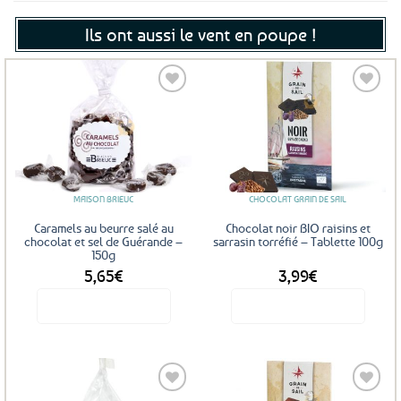
Ils ont aussi le vent en poupe !
Ajouter
Ajouter
aux
aux
favoris
favoris
MAISON BRIEUC
CHOCOLAT GRAIN DE SAIL
Caramels au beurre salé au
Chocolat noir BIO raisins et
chocolat et sel de Guérande –
sarrasin torréfié – Tablette 100g
150g
5,65
€
3,99
€
Voir le produit
Voir le produit