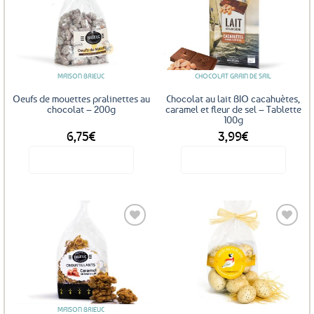
Ajouter
Ajouter
aux
aux
favoris
favoris
MAISON BRIEUC
CHOCOLAT GRAIN DE SAIL
Oeufs de mouettes pralinettes au
Chocolat au lait BIO cacahuètes,
chocolat – 200g
caramel et fleur de sel – Tablette
100g
6,75
€
3,99
€
Voir le produit
Voir le produit
Ajouter
Ajouter
aux
aux
favoris
favoris
MAISON BRIEUC