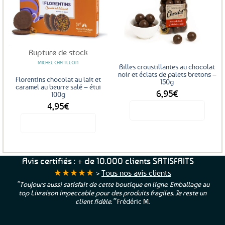
Ajouter
Ajouter
aux
aux
favoris
favoris
Rupture de stock
MICHEL CHATILLON
Billes croustillantes au chocolat
noir et éclats de palets bretons –
Florentins chocolat au lait et
150g
caramel au beurre salé – étui
6,95
€
100g
4,95
€
Voir le produit
Voir le produit
Avis certifiés : + de 10.000 clients SATISFAITS
★★★★★
>
Tous nos avis clients
“Toujours aussi satisfait de cette boutique en ligne. Emballage au
top Livraison impeccable pour des produits fragiles. Je reste un
client fidèle.”
Frédéric M.