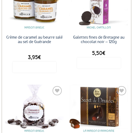
Ajouter
Ajouter
aux
aux
favoris
favoris
MAISON BRIEUC
MICHEL CHATILLON
Crème de caramel au beurre salé
Galettes fines de Bretagne au
au sel de Guérande
chocolat noir – 120g
5,50
€
DÈS
3,95
€
Voir le produit
Voir le produit
Ce
produit
a
plusieurs
variations.
Les
Ajouter
Ajouter
options
aux
aux
favoris
favoris
peuvent
être
MAISON BRIEUC
LA MAISON D'ARMORINE
choisies