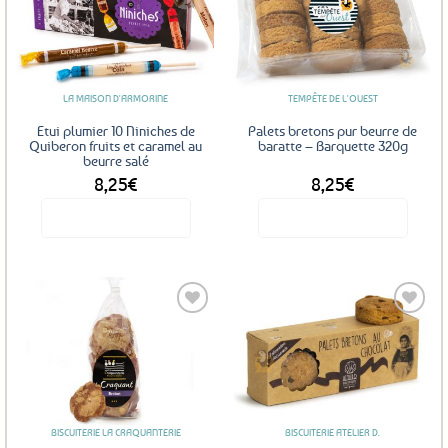
Ajouter
Ajouter
aux
aux
favoris
favoris
LA MAISON D'ARMORINE
TEMPÊTE DE L'OUEST
Etui plumier 10 Niniches de
Palets bretons pur beurre de
Quiberon fruits et caramel au
baratte – Barquette 320g
beurre salé
8,25
€
8,25
€
Voir le produit
Voir le produit
Ajouter
Ajouter
aux
aux
favoris
favoris
BISCUITERIE LA CRAQUANTERIE
BISCUITERIE ATELIER D.