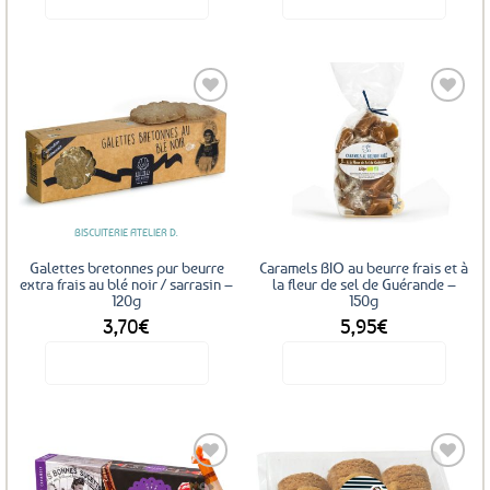
Ajouter
Ajouter
aux
aux
favoris
favoris
BISCUITERIE ATELIER D.
Galettes bretonnes pur beurre
Caramels BIO au beurre frais et à
extra frais au blé noir / sarrasin –
la fleur de sel de Guérande –
120g
150g
3,70
€
5,95
€
Voir le produit
Voir le produit