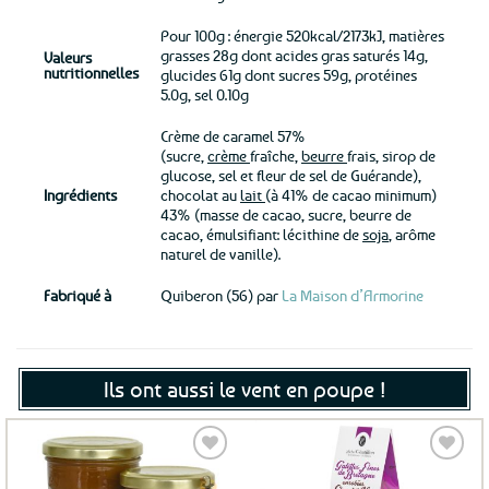
Pour 100g : énergie 520kcal/2173kJ, matières
grasses 28g dont acides gras saturés 14g,
Valeurs
nutritionnelles
glucides 61g dont sucres 59g, protéines
5.0g, sel 0.10g
Crème de caramel 57%
(sucre,
crème
fraîche,
beurre
frais, sirop de
glucose, sel et fleur de sel de Guérande),
Ingrédients
chocolat au
lait
(à 41% de cacao minimum)
43% (masse de cacao, sucre, beurre de
cacao, émulsifiant: lécithine de
soja
, arôme
naturel de vanille).
Fabriqué à
Quiberon (56) par
La Maison d’Armorine
Ils ont aussi le vent en poupe !