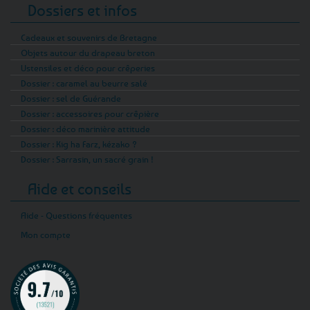
Dossiers et infos
Cadeaux et souvenirs de Bretagne
Objets autour du drapeau breton
Ustensiles et déco pour crêperies
Dossier : caramel au beurre salé
Dossier : sel de Guérande
Dossier : accessoires pour crêpière
Dossier : déco marinière attitude
Dossier : Kig ha Farz, kézako ?
Dossier : Sarrasin, un sacré grain !
Aide et conseils
Aide - Questions fréquentes
Mon compte