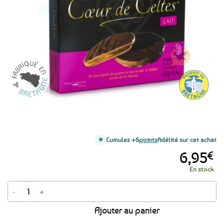
aux
favoris
Cumulez +6
points
fidélité sur cet achat
6,95
€
En stock
quantité de Coeur de Celtes au chocolat au lait & Salidou - 125g
Ajouter au panier