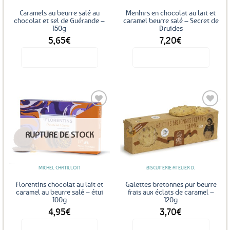
sur
Caramels au beurre salé au
Menhirs en chocolat au lait et
la
chocolat et sel de Guérande –
caramel beurre salé – Secret de
150g
Druides
page
5,65
€
7,20
€
du
produit
Voir le produit
Voir le produit
Ajouter
Ajouter
RUPTURE DE STOCK
aux
aux
favoris
favoris
MICHEL CHATILLON
BISCUITERIE ATELIER D.
Florentins chocolat au lait et
Galettes bretonnes pur beurre
caramel au beurre salé – étui
frais aux éclats de caramel –
100g
120g
4,95
€
3,70
€
Voir le produit
Voir le produit