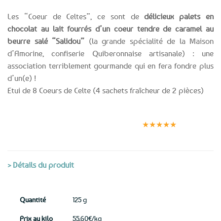
Les “Coeur de Celtes”, ce sont de
délicieux palets en
chocolat au lait fourrés d’un coeur tendre de caramel au
beurre salé “Salidou”
(la grande spécialité de la Maison
d’Amorine, confiserie Quiberonnaise artisanale) : une
association terriblement gourmande qui en fera fondre plus
d’un(e) !
Etui de 8 Coeurs de Celte (4 sachets fraîcheur de 2 pièces)
Expédition le
Clients
Paiement
jour même
satisfaits
sécurisé
★★★★★
(voir conditions)
> Détails du produit
Quantité
125 g
Prix au kilo
55.60€/kg