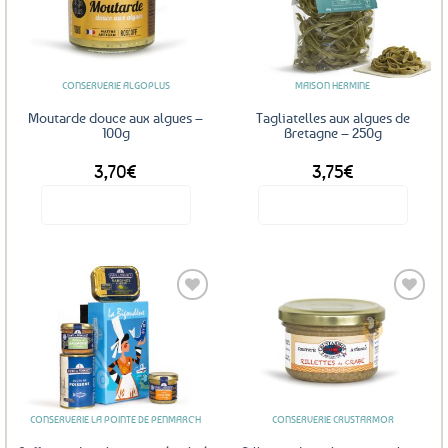
Ajouter
Ajouter
aux
aux
favoris
favoris
CONSERVERIE ALGOPLUS
MAISON HERMINE
Moutarde douce aux algues –
Tagliatelles aux algues de
100g
Bretagne – 250g
3,70
€
3,75
€
Voir le produit
Voir le produit
Ajouter
Ajouter
aux
aux
favoris
favoris
CONSERVERIE LA POINTE DE PENMARC'H
CONSERVERIE CRUSTARMOR