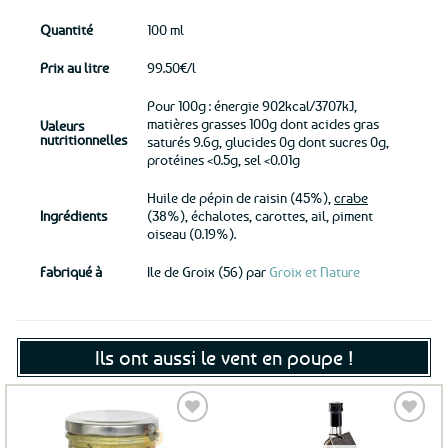
Quantité
100 ml
Prix au litre
99.50€/l
Pour 100g : énergie 902kcal/3707kJ,
matières grasses 100g dont acides gras
Valeurs
nutritionnelles
saturés 9.6g, glucides 0g dont sucres 0g,
protéines <0.5g, sel <0.01g
Huile de pépin de raisin (45%),
crabe
Ingrédients
(38%), échalotes, carottes, ail, piment
oiseau (0.19%).
Fabriqué à
Ile de Groix (56) par
Groix et Nature
Ils ont aussi le vent en poupe !