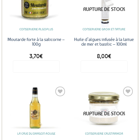
Ajouter
Ajouter
RUPTURE DE STOCK
aux
aux
favoris
favoris
CONSERVERIE ALGOPLUS
CONSERVERIE GROIX ET NATURE
Moutarde forte à la salicorne –
Huile d’algues infusée à la laitue
100g
de mer et basilic – 100ml
3,70
€
8,00
€
Voir le produit
Voir le produit
Ajouter
Ajouter
RUPTURE DE STOCK
aux
aux
favoris
favoris
LA CAVE DU DRAGON ROUGE
CONSERVERIE CRUSTARMOR