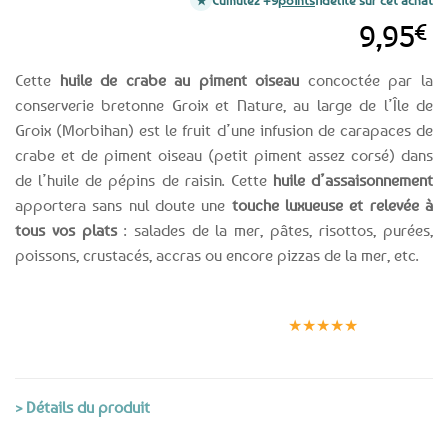
Cumulez +9
points
fidélité sur cet achat
9,95
€
Cette
huile de crabe au piment oiseau
concoctée par la
conserverie bretonne Groix et Nature, au large de l’Île de
Groix (Morbihan) est le fruit d’une infusion de carapaces de
crabe et de piment oiseau (petit piment assez corsé) dans
de l’huile de pépins de raisin. Cette
huile d’assaisonnement
apportera sans nul doute une
touche luxueuse et relevée à
tous vos plats
: salades de la mer, pâtes, risottos, purées,
poissons, crustacés, accras ou encore pizzas de la mer, etc.
Expédition le
Clients
Paiement
jour même
satisfaits
sécurisé
★★★★★
(voir conditions)
> Détails du produit