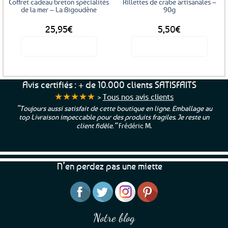
Coffret cadeau breton spécialités
Rillettes de crabe artisanales –
de la mer – La Bigoudène
90g
25,95
€
5,50
€
Voir le produit
Voir le produit
Avis certifiés : + de 10.000 clients SATISFAITS
★★★★★
>
Tous nos avis clients
“Toujours aussi satisfait de cette boutique en ligne. Emballage au
top Livraison impeccable pour des produits fragiles. Je reste un
client fidèle.”
Frédéric M.
N’en perdez pas une miette
Notre blog