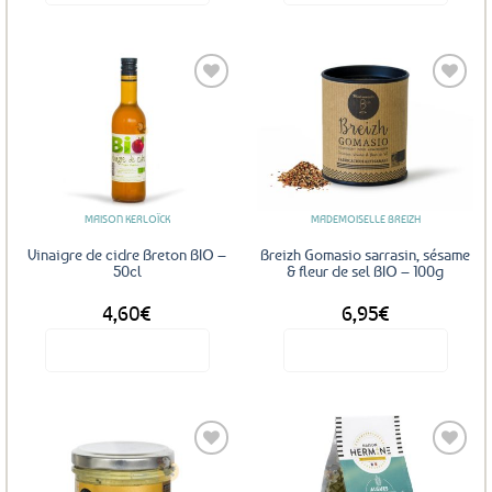
Ajouter
Ajouter
aux
aux
favoris
favoris
MAISON KERLOÏCK
MADEMOISELLE BREIZH
Vinaigre de cidre Breton BIO –
Breizh Gomasio sarrasin, sésame
50cl
& fleur de sel BIO – 100g
4,60
€
6,95
€
Voir le produit
Voir le produit