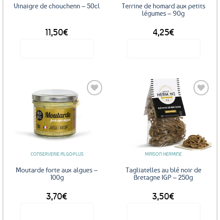
Vinaigre de chouchenn – 50cl
Terrine de homard aux petits
légumes – 90g
11,50
€
4,25
€
Voir le produit
Voir le produit
Ajouter
Ajouter
aux
aux
favoris
favoris
CONSERVERIE ALGOPLUS
MAISON HERMINE
Moutarde forte aux algues –
Tagliatelles au blé noir de
100g
Bretagne IGP – 250g
3,70
€
3,50
€
Voir le produit
Voir le produit