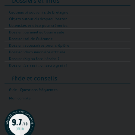
Dossiers et infos
Cadeaux et souvenirs de Bretagne
Objets autour du drapeau breton
Ustensiles et déco pour crêperies
Dossier : caramel au beurre salé
Dossier : sel de Guérande
Dossier : accessoires pour crêpière
Dossier : déco marinière attitude
Dossier : Kig ha Farz, kézako ?
Dossier : Sarrasin, un sacré grain !
Aide et conseils
Aide - Questions fréquentes
Mon compte