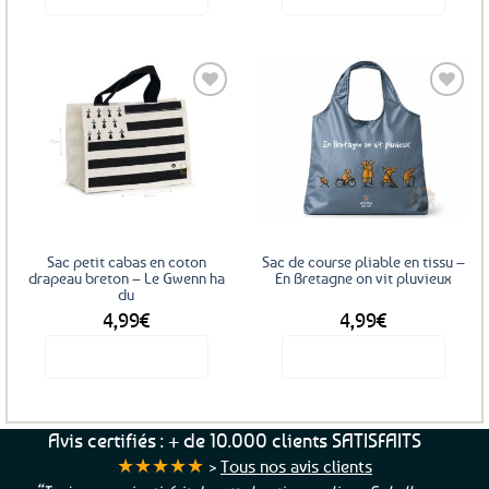
Ajouter
Ajouter
aux
aux
favoris
favoris
Sac petit cabas en coton
Sac de course pliable en tissu –
drapeau breton – Le Gwenn ha
En Bretagne on vit pluvieux
du
4,99
€
4,99
€
Voir le produit
Voir le produit
Avis certifiés : + de 10.000 clients SATISFAITS
★★★★★
>
Tous nos avis clients