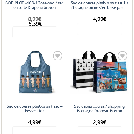
BON PLAN -40% ! Tote-bag / sac
Sac de course pliable en tissu La
en toile Drapeau breton
Bretagne on ne s’en lasse pas…
8,99
€
4,99
€
Le
Le
5,39
€
prix
prix
Voir le produit
Voir le produit
initial
actuel
était :
est :
8,99€.
5,39€.
Ajouter
Ajouter
aux
aux
favoris
favoris
Sac de course pliable en tissu –
Sac cabas course / shopping
Fesses Noz
Bretagne Drapeau Breton
4,99
€
2,99
€
Voir le produit
Voir le produit