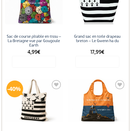
Ajouter
Ajouter
aux
aux
favoris
favoris
Sac de course pliable en tissu –
Grand sac en toile drapeau
La Bretagne vue par Gougoule
breton – Le Gwenn ha du
Earth
4,99
€
17,99
€
Voir le produit
Voir le produit
40%
Ajouter
Ajouter
aux
aux
favoris
favoris