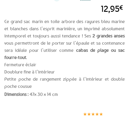
12,95
€
Ce grand sac marin en toile arbore des rayures bleu marine
et blanches dans l’esprit marinière, un imprimé absolument
intemporel et toujours aussi tendance ! Ses
2 grandes anses
vous permettront de le porter sur l’épaule et sa contenance
sera idéale pour l’utiliser comme
cabas de plage ou sac
fourre-tout
.
Fermeture éclair
Doublure fine à l’intérieur
Petite poche de rangement zippée à l’intérieur et double
poche cousue
Dimensions :
47x 30 x 14 cm
Expédition le
Clients
Paiement
jour même
satisfaits
sécurisé
★★★★★
(voir conditions)