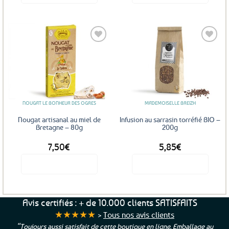
Ajouter
Ajouter
aux
aux
favoris
favoris
NOUGAT LE BONHEUR DES OGRES
MADEMOISELLE BREIZH
Nougat artisanal au miel de
Infusion au sarrasin torréfié BIO –
Bretagne – 80g
200g
7,50
€
5,85
€
Voir le produit
Voir le produit
Avis certifiés : + de 10.000 clients SATISFAITS
★★★★★
>
Tous nos avis clients
“Toujours aussi satisfait de cette boutique en ligne. Emballage au