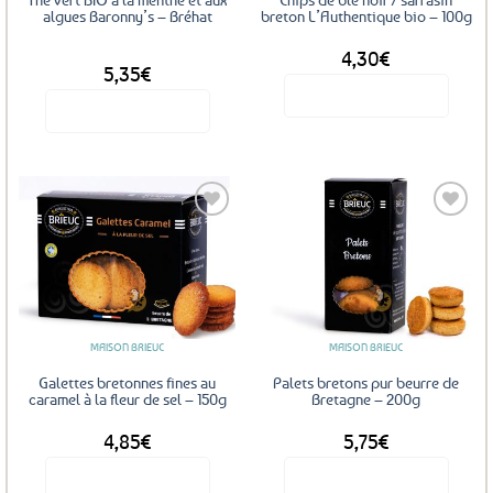
la
algues Baronny’s – Bréhat
breton L’Authentique bio – 100g
page
4,30
€
DÈS
du
5,35
€
produit
Voir le produit
Voir le produit
Ce
produit
a
plusieurs
variations.
Les
Ajouter
Ajouter
options
aux
aux
favoris
favoris
peuvent
être
MAISON BRIEUC
MAISON BRIEUC
choisies
sur
Galettes bretonnes fines au
Palets bretons pur beurre de
la
caramel à la fleur de sel – 150g
Bretagne – 200g
page
4,85
€
5,75
€
du
produit
Voir le produit
Voir le produit