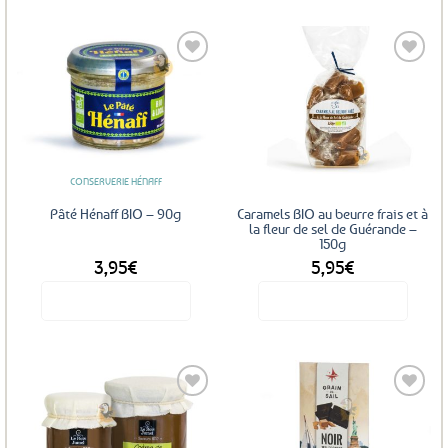
Ajouter
Ajouter
aux
aux
favoris
favoris
CONSERVERIE HÉNAFF
Pâté Hénaff BIO – 90g
Caramels BIO au beurre frais et à
la fleur de sel de Guérande –
150g
3,95
€
5,95
€
Voir le produit
Voir le produit
Ajouter
Ajouter