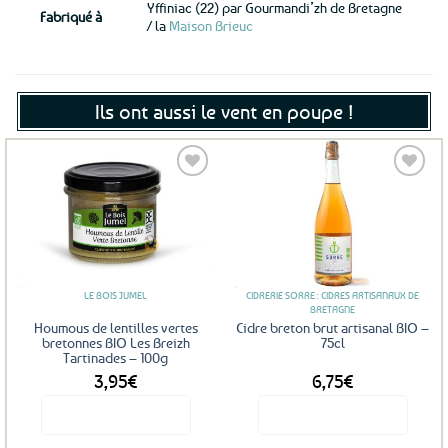
Yffiniac (22) par Gourmandi’zh de Bretagne
Fabriqué à
/ la
Maison Brieuc
Ils ont aussi le vent en poupe !
Ajouter
Ajouter
aux
aux
favoris
favoris
LE BOIS JUMEL
CIDRERIE SORRE : CIDRES ARTISANAUX DE
BRETAGNE
Houmous de lentilles vertes
Cidre breton brut artisanal BIO –
bretonnes BIO Les Breizh
75cl
Tartinades – 100g
3,95
€
6,75
€
Voir le produit
Voir le produit