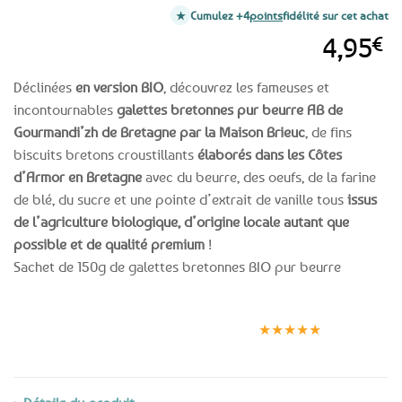
Cumulez +4
points
fidélité sur cet achat
4,95
€
Déclinées
en version BIO
, découvrez les fameuses et
incontournables
galettes bretonnes pur beurre AB de
Gourmandi’zh de Bretagne par la Maison Brieuc
, de fins
biscuits bretons croustillants
élaborés dans les Côtes
d’Armor en Bretagne
avec du beurre, des oeufs, de la farine
de blé, du sucre et une pointe d’extrait de vanille tous
issus
de l’agriculture biologique, d’origine locale autant que
possible et de qualité premium
!
Sachet de 150g de galettes bretonnes BIO pur beurre
Expédition le
Clients
Paiement
jour même
satisfaits
sécurisé
★★★★★
(voir conditions)