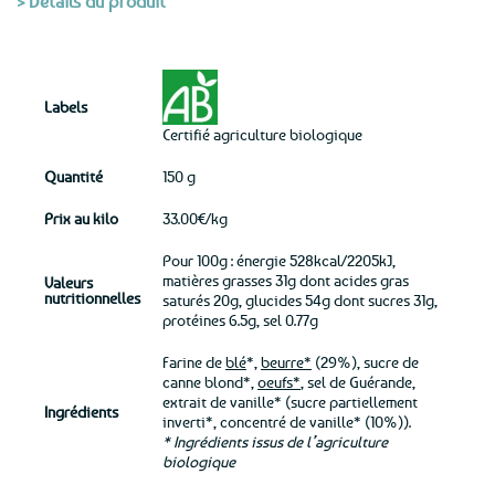
> Détails du produit
Labels
Certifié agriculture biologique
Quantité
150 g
Prix au kilo
33.00€/kg
Pour 100g : énergie 528kcal/2205kJ,
matières grasses 31g dont acides gras
Valeurs
nutritionnelles
saturés 20g, glucides 54g dont sucres 31g,
protéines 6.5g, sel 0.77g
Farine de
blé
*,
beurre*
(29%), sucre de
canne blond*,
oeufs*
, sel de Guérande,
extrait de vanille* (sucre partiellement
Ingrédients
inverti*, concentré de vanille* (10%)).
* Ingrédients issus de l’agriculture
biologique