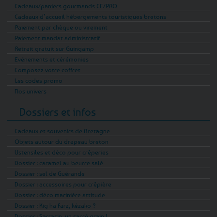
Cadeaux/paniers gourmands CE/PRO
Cadeaux d’accueil hébergements touristiques bretons
Paiement par chèque ou virement
Paiement mandat administratif
Retrait gratuit sur Guingamp
Evénements et cérémonies
Composez votre coffret
Les codes promo
Nos univers
Dossiers et infos
Cadeaux et souvenirs de Bretagne
Objets autour du drapeau breton
Ustensiles et déco pour crêperies
Dossier : caramel au beurre salé
Dossier : sel de Guérande
Dossier : accessoires pour crêpière
Dossier : déco marinière attitude
Dossier : Kig ha Farz, kézako ?
Dossier : Sarrasin, un sacré grain !