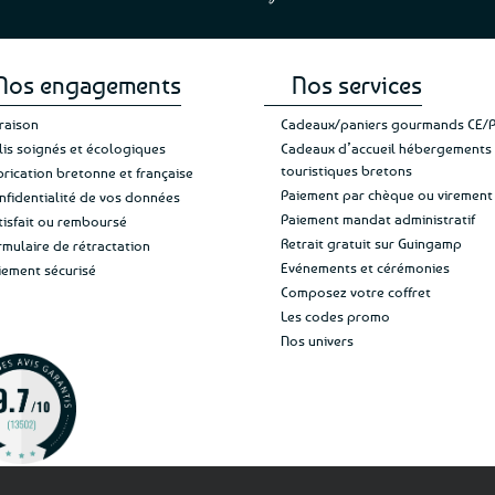
de ma livraison. Ne chan
Nos engagements
Nos services
vraison
Cadeaux/paniers gourmands CE/
lis soignés et écologiques
Cadeaux d’accueil hébergements
touristiques bretons
brication bretonne et française
Paiement par chèque ou virement
nfidentialité de vos données
Paiement mandat administratif
tisfait ou remboursé
Retrait gratuit sur Guingamp
rmulaire de rétractation
Evénements et cérémonies
iement sécurisé
Composez votre coffret
Les codes promo
Nos univers