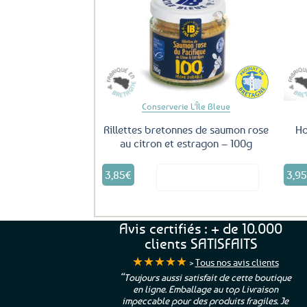
Ajouter
aux
favoris
Conserverie L'Île Bleue
Rillettes bretonnes de saumon rose
Ho
au citron et estragon – 100g
3,85
€
3,9
Voir le produit
Avis certifiés : + de 10.000
clients SATISFAITS
★★★★★
>
Tous nos avis clients
ur. La Bretagne à
“Toujours aussi satisfait de cette boutique
en ligne. Emballage au top Livraison
 moi qui suis si loin
impeccable pour des produits fragiles. Je
e”
Cathy P.