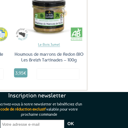
peuvent
être
uter
Ajouter
ux
aux
choisies
oris
favoris
sur
la
page
du
Le Bois Jumel
produit
de
Houmous de marrons de Redon BIO
Les Breizh Tartinades – 100g
3,95
€
it
Voir le produit
Inscription newsletter
scrivez-vous à notre newsletter et bénéficiez d'un
code de réduction exclusif
valable pour votre
prochaine commande
que je pouvais pas
“C’est agréable et tout aussi rassurant
“
 ;)
de constater qu’il n’y a pas de petite
l’oue
e de mon achat et
commande, mais un client à satisfaire.”
rapid