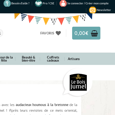
Besoin d’aide ?
Pro / CSE
Se connecter / Créer mon compte
Newsletter
0,00
€
FAVORIS
our de la
Beauté &
Coffrets
Artisans
fête
bien-être
cadeaux
s avec les
audacieux houmous à la bretonne
de la
el ! Après leurs revisites de ce mets oriental,