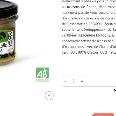
initialement à base de pois chiche
au
marrons de Redon
, découvrez
Ajouter
manquera pas de vous surprendre 
aux
d’anciennes cultures existantes au s
favoris
de l’association LEGGO (Légumin
soutenir le développement de la 
certifiées Agriculture Biologique
,
conserverie artisanale a ensuite su
d’un houmous, avec de l’huile d’ol
tartinable
100% breton, 100% nature
quantité de Houmous de lentilles v
A
❤
Ajouter