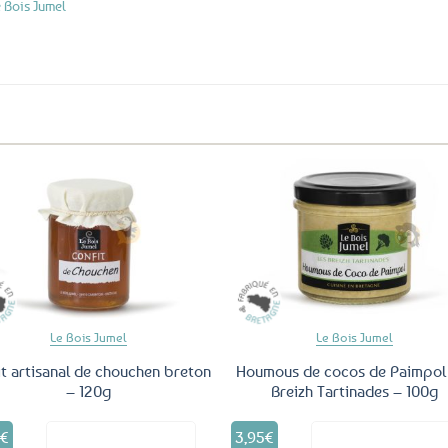
e Bois Jumel
Ajouter
Ajo
aux
a
favoris
fav
Le Bois Jumel
Le Bois Jumel
it artisanal de chouchen breton
Houmous de cocos de Paimpol
– 120g
Breizh Tartinades – 100g
0
€
3,95
€
Voir le produit
Voir le produ