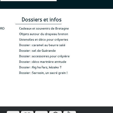
gez rien”
Jade C.
Guy H.
Vive 
Dossiers et infos
PRO
Cadeaux et souvenirs de Bretagne
Objets autour du drapeau breton
Ustensiles et déco pour crêperies
Dossier : caramel au beurre salé
Dossier : sel de Guérande
Dossier : accessoires pour crêpière
Dossier : déco marinière attitude
Dossier : Kig ha Farz, kézako ?
Dossier : Sarrasin, un sacré grain !