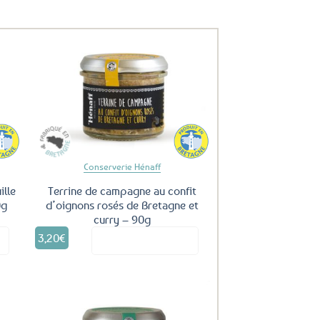
uter
Ajouter
ux
aux
oris
favoris
Conserverie Hénaff
ille
Terrine de campagne au confit
0g
d’oignons rosés de Bretagne et
curry – 90g
3,20
€
it
Voir le produit