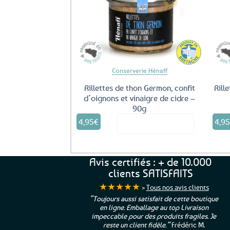
Ajouter
aux
favoris
Conserverie Hénaff
Rillettes de thon Germon, confit
Rill
d’oignons et vinaigre de cidre –
90g
4,95
€
4,9
Voir le produit
Avis certifiés : + de 10.000
clients SATISFAITS
★★★★★
>
Tous nos avis clients
ur. La Bretagne à
“Toujours aussi satisfait de cette boutique
en ligne. Emballage au top Livraison
 moi qui suis si loin
impeccable pour des produits fragiles. Je
e”
Cathy P.
reste un client fidèle.”
Frédéric M.