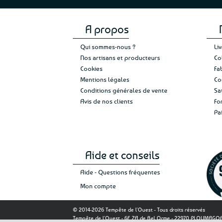
A propos
Qui sommes-nous ?
Li
Nos artisans et producteurs
Co
Cookies
Fa
Mentions légales
Co
Conditions générales de vente
Sa
Avis de nos clients
Fo
Pa
Aide et conseils
Aide - Questions fréquentes
Mon compte
© 2014-2026 Tempête de l'Ouest - Tous droits réservés
Tempête de l'Ouest - 6E ZA de Bel Orme - 22970 PLOUMAG