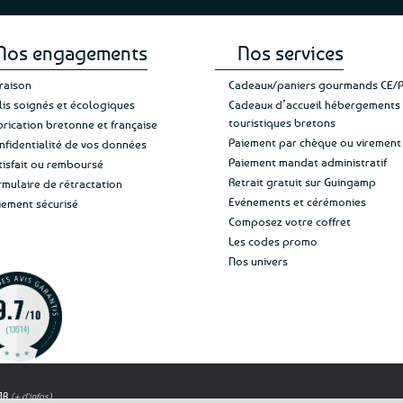
Nos engagements
Nos services
vraison
Cadeaux/paniers gourmands CE/
lis soignés et écologiques
Cadeaux d’accueil hébergements
touristiques bretons
brication bretonne et française
Paiement par chèque ou virement
nfidentialité de vos données
Paiement mandat administratif
tisfait ou remboursé
Retrait gratuit sur Guingamp
rmulaire de rétractation
Evénements et cérémonies
iement sécurisé
Composez votre coffret
Les codes promo
Nos univers
OAR
(+ d'infos)