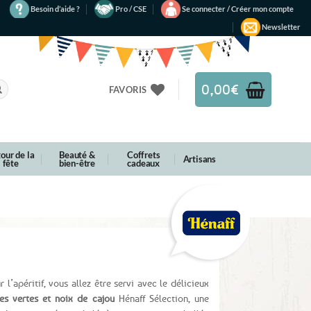
Besoin d’aide ?
Pro / CSE
Se connecter / Créer mon compte
Newsletter
0,00
€
FAVORIS
our de la
Beauté &
Coffrets
Artisans
fête
bien-être
cadeaux
 l’apéritif, vous allez être servi avec le délicieux
es vertes et noix de cajou
Hénaff Sélection, une