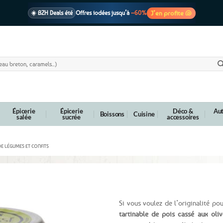
J’en profite 🐚
☀️ BZH Deals été
Offres iodées jusqu’à
–60%
🩷 CADEAU !
1 cadeau offert
dès 39€ d’achats
Voir cond. 🎁
📦 Livraison
En point relais dès
3,95€
seulement
Voir cond. 🚚
Épicerie
Épicerie
Déco &
Aut
Boissons
Cuisine
salée
sucrée
accessoires
DE LÉGUMES ET CONFITS
 et noix de cajou – 90g
Si vous voulez de l’originalité pour
tartinable de pois cassé aux oliv