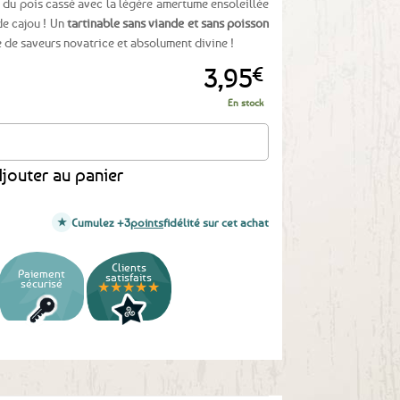
r du pois cassé avec la légère amertume ensoleillée
de cajou ! Un
tartinable sans viande et sans poisson
e de saveurs novatrice et absolument divine !
3,95
€
En stock
live verte et noix de cajou - 90g
jouter au panier
Cumulez +3
points
fidélité sur cet achat
Clients
Paiement
satisfaits
sécurisé
★★★★★