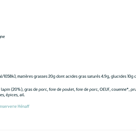
aux
favoris
gne
l/1058kJ, matières grasses 20g dont acides gras saturés 4.9g, glucides 10g do
lapin (20%), gras de porc, foie de poulet, foie de porc, OEUF, couenne*, pru
s, épices, ail.
nserverie Hénaff