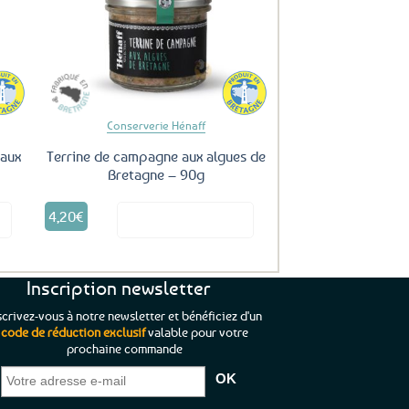
uter
Ajouter
ux
aux
oris
favoris
Conserverie Hénaff
 aux
Terrine de campagne aux algues de
Bretagne – 90g
4,20
€
it
Voir le produit
Inscription newsletter
scrivez-vous à notre newsletter et bénéficiez d'un
code de réduction exclusif
valable pour votre
prochaine commande
que je pouvais pas
“C’est agréable et tout aussi rassurant
“
 ;)
de constater qu’il n’y a pas de petite
l’oue
e de mon achat et
commande, mais un client à satisfaire.”
rapid
gez rien”
Jade C.
Guy H.
Vive 