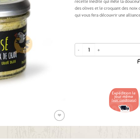
recette inédite qui mêle la douceu
des olives et le croquant des noix 
Ajouter
qui vous fera découvrir une allianc
aux
favoris
quantité de Tartinable pois cassé, o
A
Expédition le
jour même
(voir conditions)
❤
Ajouter