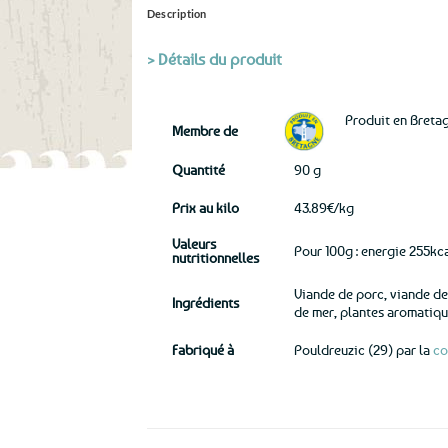
Description
> Détails du produit
Produit en Breta
Membre de
Quantité
90 g
Prix au kilo
43.89€/kg
Valeurs
Pour 100g : energie 255kca
nutritionnelles
Viande de porc, viande de 
Ingrédients
de mer, plantes aromatique
Fabriqué à
Pouldreuzic (29) par la
co