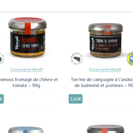
Ajouter
Ajo
aux
a
favoris
fav
Conserverie Hénaff
Conserverie Hénaff
umous fromage de chèvre et
Terrine de campagne à l’andou
tomate – 90g
de Guémené et pommes – 9
5
€
3,60
€
Voir le produit
Voir le produ