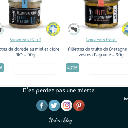
Ajouter
Ajo
aux
a
favoris
fav
Conserverie Hénaff
Conserverie Hénaff
ettes de dorade au miel et cidre
Rillettes de truite de Bretagne
BIO – 90g
zestes d’agrume – 90g
5
€
4,70
€
Voir le produit
Voir le produ
N’en perdez pas une miette
In
“J’ai mis 5 étoiles parce 
“Une boutique que je recommande pour
en mettre 6
leur sérieux, des bons et beaux produits
Notre blog
Je suis plus que satisfait
et une équipe à l’écoute :-)”
Patricia M.
de ma livraison. Ne chan