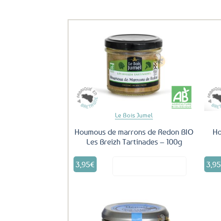
Ils ont aussi le vent en poupe !
Ajouter
aux
favoris
Le Bois Jumel
Houmous de marrons de Redon BIO
Ho
Les Breizh Tartinades – 100g
3,95
€
3,9
Voir le produit