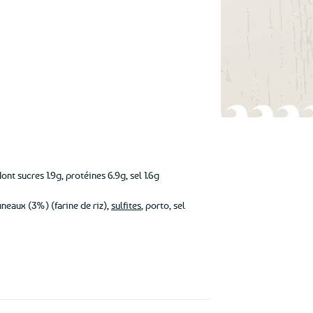
nt sucres 1.9g, protéines 6.9g, sel 1.6g
neaux (3%) (farine de riz),
sulfites
, porto, sel