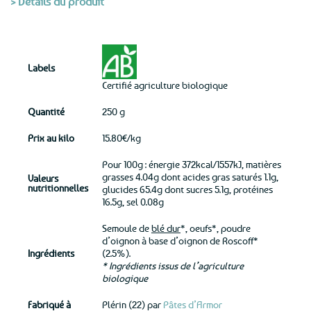
> Détails du produit
Labels
Certifié agriculture biologique
Quantité
250 g
Prix au kilo
15.80€/kg
Pour 100g : énergie 372kcal/1557kJ, matières
grasses 4.04g dont acides gras saturés 1.1g,
Valeurs
nutritionnelles
glucides 65.4g dont sucres 5.1g, protéines
16.5g, sel 0.08g
Semoule de
blé dur
*, oeufs*, poudre
d’oignon à base d’oignon de Roscoff*
Ingrédients
(2.5%).
* Ingrédients issus de l’agriculture
biologique
Fabriqué à
Plérin (22) par
Pâtes d’Armor