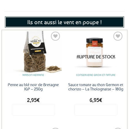
Ils ont aussi le vent en poupe !
Ajouter
Ajouter
RUPTURE DE STOCK
aux
aux
favoris
favoris
MAISON HERMINE
CONSERVERIE GROIX ET NATURE
Penne au blé noir de Bretagne
Sauce tomate au thon Germon et
IGP – 250g
chorizo – La Tholognaise – 180g
2,95
€
6,95
€
Voir le produit
Voir le produit