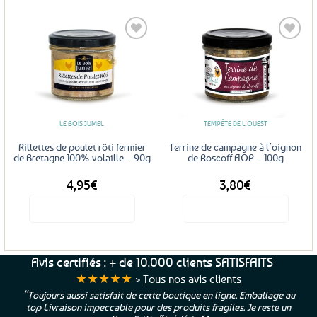
Ajouter
Ajouter
aux
aux
favoris
favoris
LE BOIS JUMEL
TEMPÊTE DE L'OUEST
Rillettes de poulet rôti fermier
Terrine de campagne à l’oignon
de Bretagne 100% volaille – 90g
de Roscoff AOP – 100g
4,95
€
3,80
€
Voir le produit
Voir le produit
Avis certifiés : + de 10.000 clients SATISFAITS
★★★★★
>
Tous nos avis clients
“Toujours aussi satisfait de cette boutique en ligne. Emballage au
top Livraison impeccable pour des produits fragiles. Je reste un