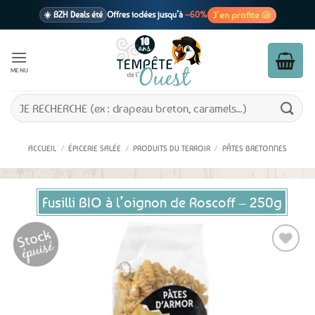
Passer
J’en profite 🐚
☀️ BZH Deals été
Offres iodées jusqu’à
–60%
au
contenu
🩷 CADEAU !
1 cadeau offert
dès 39€ d’achats
Voir cond. 🎁
MENU
📦 Livraison
En point relais dès
3,95€
seulement
Voir cond. 🚚
Recherche
pour :
ACCUEIL
/
ÉPICERIE SALÉE
/
PRODUITS DU TERROIR
/
PÂTES BRETONNES
Fusilli BIO à l’oignon de Roscoff – 250g
Ajouter
aux