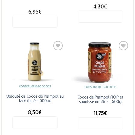
page
4,30
€
du
DÈS
6,95
€
produit
Voir le produit
Voir le produit
Ce
produit
a
plusieurs
variations.
Les
Ajouter
Ajouter
options
aux
aux
favoris
favoris
peuvent
être
CONSERVERIE BOCOCOS
choisies
CONSERVERIE BOCOCOS
sur
Velouté de Cocos de Paimpol au
Cocos de Paimpol AOP et
la
lard fumé – 500ml
saucisse confite – 600g
page
8,50
€
11,75
€
du
produit
Voir le produit
Voir le produit