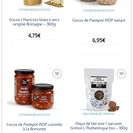
CONSERVERIE BOCOCOS
CONSERVERIE BOCOCOS
Cocos / Haricots blancs secs
Cocos de Paimpol AOP nature
origine Bretagne – 300g
4,75
€
DÈS
6,95
€
Voir le produit
Voir le produit
Ce
produit
a
plusieurs
variations.
Les
Ajouter
Ajouter
options
aux
aux
favoris
favoris
peuvent
être
BISCUITERIE DES VÉNÈTES
choisies
CONSERVERIE BOCOCOS
sur
Chips de blé noir / sarrasin
Cocos de Paimpol AOP cuisinés
la
breton L’Authentique bio – 100g
à la Bretonne