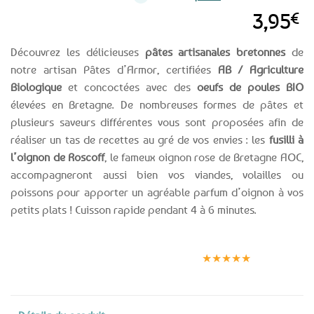
3,95
€
Découvrez les délicieuses
pâtes artisanales bretonnes
de
notre artisan Pâtes d’Armor, certifiées
AB / Agriculture
Biologique
et concoctées avec des
oeufs de poules BIO
élevées en Bretagne. De nombreuses formes de pâtes et
plusieurs saveurs différentes vous sont proposées afin de
réaliser un tas de recettes au gré de vos envies : les
fusilli à
l’oignon de Roscoff
, le fameux oignon rose de Bretagne AOC,
accompagneront aussi bien vos viandes, volailles ou
poissons pour apporter un agréable parfum d’oignon à vos
petits plats ! Cuisson rapide pendant 4 à 6 minutes.
Expédition le
Clients
Paiement
jour même
satisfaits
sécurisé
★★★★★
(voir conditions)