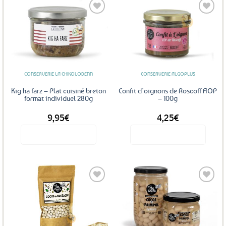
Ajouter
Ajouter
aux
aux
favoris
favoris
CONSERVERIE LA CHIKOLODENN
CONSERVERIE ALGOPLUS
Kig ha farz – Plat cuisiné breton
Confit d’oignons de Roscoff AOP
format individuel 280g
– 100g
9,95
€
4,25
€
Voir le produit
Voir le produit
Ajouter
Ajouter
aux
aux
favoris
favoris