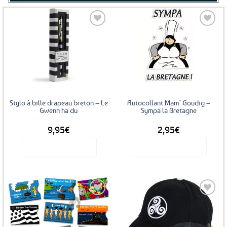
Ajouter
Ajouter
aux
aux
favoris
favoris
Stylo à bille drapeau breton – Le
Autocollant Mam’ Goudig –
Gwenn ha du
Sympa la Bretagne
9,95
€
2,95
€
Voir le produit
Voir le produit
Ajouter
Ajouter
aux
aux