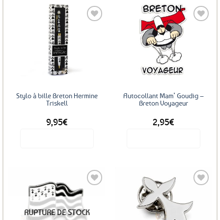
a
plusieurs
variations.
Les
Ajouter
Ajouter
options
aux
aux
favoris
favoris
peuvent
être
choisies
sur
Stylo à bille Breton Hermine
Autocollant Mam’ Goudig –
la
Triskell
Breton Voyageur
page
9,95
€
2,95
€
du
produit
Voir le produit
Voir le produit
Ajouter
Ajouter
RUPTURE DE STOCK
aux
aux