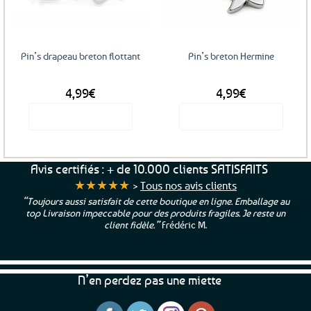
favoris
favoris
Pin’s drapeau breton flottant
Pin’s breton Hermine
4,99
€
4,99
€
Voir le produit
Voir le produit
Avis certifiés : + de 10.000 clients SATISFAITS
★★★★★
>
Tous nos avis clients
“Toujours aussi satisfait de cette boutique en ligne. Emballage au
top Livraison impeccable pour des produits fragiles. Je reste un
client fidèle.”
Frédéric M.
N’en perdez pas une miette