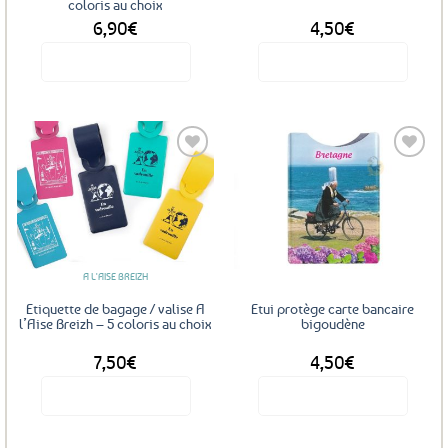
coloris au choix
page
6,90
€
4,50
€
du
produit
Voir le produit
Voir le produit
Ce
produit
a
plusieurs
variations.
Les
Ajouter
Ajouter
options
aux
aux
favoris
favoris
peuvent
être
A L'AISE BREIZH
choisies
sur
Etiquette de bagage / valise A
Etui protège carte bancaire
la
l’Aise Breizh – 5 coloris au choix
bigoudène
page
7,50
€
4,50
€
du
produit
Voir le produit
Voir le produit
Ce
produit