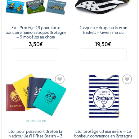
favoris
favoris
Etui Protège CB pour carte
Casquette drapeau breton
bancaire humoristiques Bretagne
triskell – Gwenn ha du
– 9 modèles au choix
3,50
€
19,50
€
Voir le produit
Voir le produit
Ce
produit
a
plusieurs
variations.
Les
Ajouter
Ajouter
options
aux
aux
favoris
favoris
peuvent
être
A L'AISE BREIZH
choisies
sur
Etui pour passeport Breton En
Etui protège CB marinière – Le
la
vadrouille A l’Aise Breizh – 3
bonheur commence en Bretagne