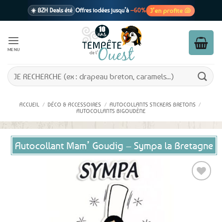
Passer
J’en profite 🐚
☀️ BZH Deals été
Offres iodées jusqu’à
–60%
au
contenu
🩷 CADEAU !
1 cadeau offert
dès 39€ d’achats
Voir cond. 🎁
MENU
📦 Livraison
En point relais dès
3,95€
seulement
Voir cond. 🚚
Recherche
pour :
ACCUEIL
/
DÉCO & ACCESSOIRES
/
AUTOCOLLANTS STICKERS BRETONS
/
AUTOCOLLANTS BIGOUDÈNE
Autocollant Mam’ Goudig – Sympa la Bretagne
Ajouter
aux