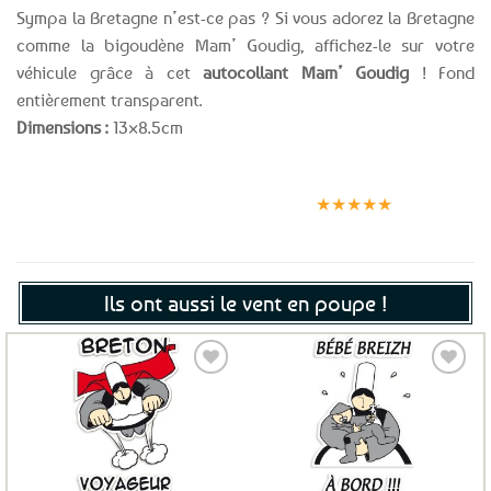
Sympa la Bretagne n’est-ce pas ? Si vous adorez la Bretagne
comme la bigoudène Mam’ Goudig, affichez-le sur votre
véhicule grâce à cet
autocollant Mam’ Goudig
! Fond
entièrement transparent.
Dimensions :
13×8.5cm
Expédition le
Clients
Paiement
jour même
satisfaits
sécurisé
★★★★★
(voir conditions)
Ils ont aussi le vent en poupe !
Ajouter
Ajouter
aux
aux
favoris
favoris