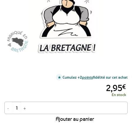
favoris
Cumulez +2
points
fidélité sur cet achat
2,95
€
En stock
quantité de Autocollant Mam' Goudig - Sympa la Bretagne
Ajouter au panier