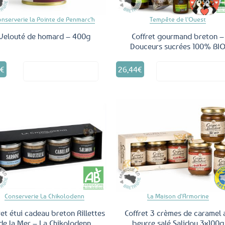
onserverie la Pointe de Penmarc'h
Tempête de l'Ouest
Velouté de homard – 400g
Coffret gourmand breton –
Douceurs sucrées 100% BI
5
€
26,44
€
Voir le produit
Voir le produ
Ajouter
Ajo
aux
a
favoris
fav
Conserverie La Chikolodenn
La Maison d'Armorine
ret étui cadeau breton Rillettes
Coffret 3 crèmes de caramel 
de la Mer – La Chikolodenn
beurre salé Salidou 3x100g