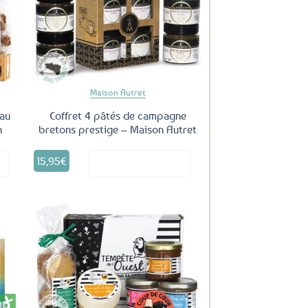
uter
Ajouter
ux
aux
oris
favoris
Maison Autret
 au
Coffret 4 pâtés de campagne
n
bretons prestige – Maison Autret
15,95
€
it
Voir le produit
uter
Ajouter
ux
aux
oris
favoris