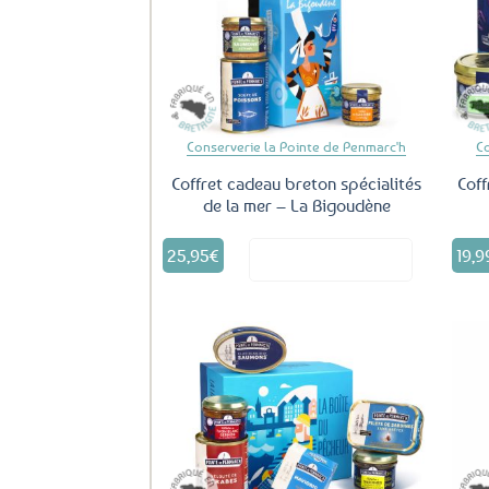
Ajouter
aux
favoris
Conserverie la Pointe de Penmarc'h
C
Coffret cadeau breton spécialités
Coff
de la mer – La Bigoudène
25,95
€
19,9
Voir le produit
Ajouter
aux
favoris