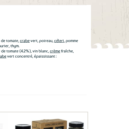
é de tomate,
crabe
vert, poireau,
céleri
, pomme
aurier, thym.
é de tomate (4.2%), vin blanc,
crème
fraîche,
rabe
vert concentré, épaississant :