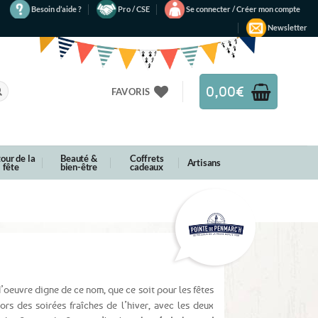
Besoin d’aide ?
Pro / CSE
Se connecter / Créer mon compte
Newsletter
0,00
€
FAVORIS
our de la
Beauté &
Coffrets
Artisans
fête
bien-être
cadeaux
’oeuvre digne de ce nom, que ce soit pour les fêtes
lors des soirées fraîches de l’hiver, avec les deux