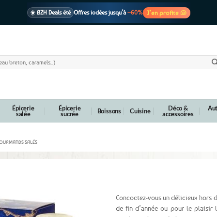
J’en profite 🐚
☀️ BZH Deals été
Offres iodées jusqu’à
–60%
🩷 CADEAU !
1 cadeau offert
dès 39€ d’achats
Voir cond. 🎁
📦 Livraison
En point relais dès
3,95€
seulement
Voir cond. 🚚
Épicerie
Épicerie
Déco &
Aut
Boissons
Cuisine
salée
sucrée
accessoires
GOURMANDS SALÉS
elouté de la Mer
Concoctez-vous un délicieux hors d
de fin d’année ou pour le plaisir 