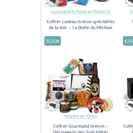
Conserverie la Pointe de Penmarc'h
C
Coffret cadeau breton spécialités
de la mer – La Boîte du Pêcheur
35,50
€
4,5
Voir le produit
Ajouter
aux
favoris
Tempête de l'Ouest
Coffret Gourmand breton –
Coff
Découverte des Spécialités