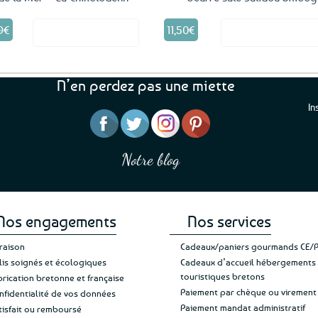
9
€
11,50
€
Voir le produit
Voir le produ
N’en perdez pas une miette
In
“J’ai mis 5 étoiles parce 
“Une boutique que je recommande pour
en mettre 6
leur sérieux, des bons et beaux produits
Notre blog
Je suis plus que satisfait
et une équipe à l’écoute :-)”
Patricia M.
de ma livraison. Ne chan
Nos engagements
Nos services
vraison
Cadeaux/paniers gourmands CE/
lis soignés et écologiques
Cadeaux d’accueil hébergements
touristiques bretons
brication bretonne et française
Paiement par chèque ou virement
nfidentialité de vos données
Paiement mandat administratif
tisfait ou remboursé