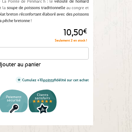
e La Pointe de Penmarc’h : le
velouté de homard
t la
soupe de poissons traditionnelle
au congre et
plat breton réconfortant élaboré avec des poissons
 la pêche bretonne
!
10,50
€
Seulement 2 en stock !
soupe et velouté de la Mer
jouter au panier
Cumulez +10
points
fidélité sur cet achat
Clients
Paiement
satisfaits
sécurisé
★★★★★