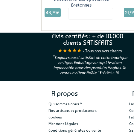
Bretonnes
43,79
€
21,9
Voir le produit
Avis certifiés : + de 10.000
clients SATISFAITS
★★★★★
>
Tous nos avis clients
ur. La Bretagne à
“Toujours aussi satisfait de cette boutique
en ligne. Emballage au top Livraison
 moi qui suis si loin
impeccable pour des produits fragiles. Je
e”
Cathy P.
reste un client fidèle.”
Frédéric M.
A propos
Qui sommes-nous ?
Li
Nos artisans et producteurs
Co
Cookies
Fa
Mentions légales
Co
Conditions générales de vente
Sa