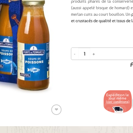
produits phares de la conserveri
(aussi appelé bisque de homard) e
Ajouter
merlan cuits au court bouillon. Un
aux
et crustacés de qualité et issus de
favoris
quantité de Coffret cadeau Duo de 
A
Expédition le
jour même
(voir conditions)
❤
Ajouter