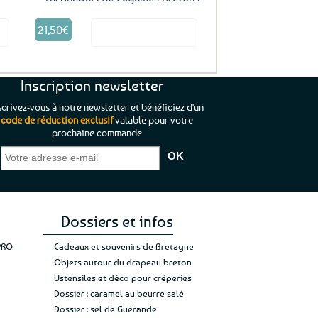
21,50
€
it
Voir le produit
Inscription newsletter
scrivez-vous à notre newsletter et bénéficiez d'un
code de réduction exclusif
valable pour votre
prochaine commande
que je pouvais pas
“C’est agréable et tout aussi rassurant
“
 ;)
de constater qu’il n’y a pas de petite
l’oue
e de mon achat et
commande, mais un client à satisfaire.”
rapid
gez rien”
Jade C.
Guy H.
Vive 
Dossiers et infos
PRO
Cadeaux et souvenirs de Bretagne
Objets autour du drapeau breton
Ustensiles et déco pour crêperies
Dossier : caramel au beurre salé
Dossier : sel de Guérande