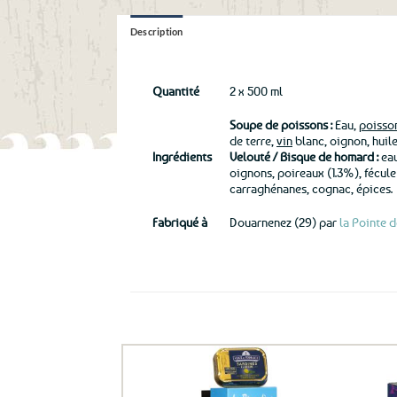
Description
Quantité
2 x 500 ml
Soupe de poissons :
Eau,
poisso
de terre,
vin
blanc, oignon, huile 
Ingrédients
Velouté / Bisque de homard :
eau
oignons, poireaux (1.3%), fécul
carraghénanes, cognac, épices.
Fabriqué à
Douarnenez (29) par
la Pointe 
Ils ont aussi le vent en poupe !