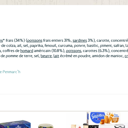
aux
favoris
ns
* frais (34%) (
poissons
frais entiers 31%,
sardines
3%), carotte, concentr
de colza, ail, sel, paprika, fenouil, curcuma, poivre, basilic, piment, safran, l
, coffres de
homard
américain (10.8%),
poissons
, carottes (6.3%), concentr
e de pomme de terre, sel,
beurre
,
lait
écrémé en poudre, amidon de manioc,
c
de Penmarc’h