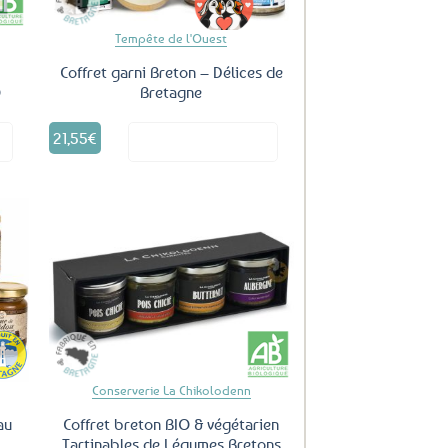
Tempête de l'Ouest
Coffret garni Breton – Délices de
O
Bretagne
21,55
€
it
Voir le produit
uter
Ajouter
ux
aux
oris
favoris
Conserverie La Chikolodenn
au
Coffret breton BIO & végétarien
Tartinables de Légumes Bretons