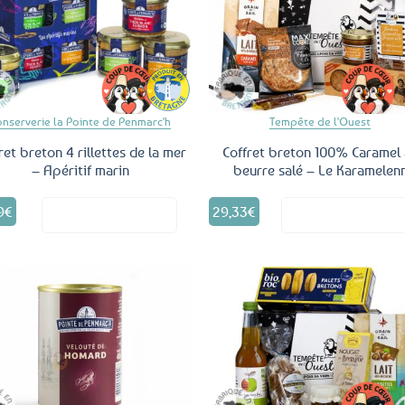
Ajouter
Ajo
aux
a
favoris
fav
onserverie la Pointe de Penmarc'h
Tempête de l'Ouest
ret breton 4 rillettes de la mer
Coffret breton 100% Caramel
– Apéritif marin
beurre salé – Le Karamelen
9
€
29,33
€
Voir le produit
Voir le produ
Ajouter
Ajo
aux
a
favoris
fav