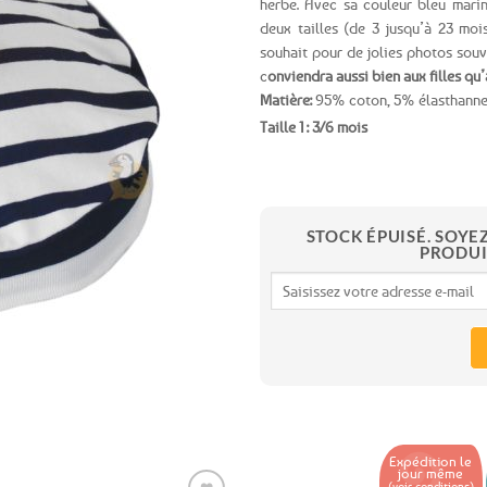
herbe. Avec sa couleur bleu mari
deux tailles (de 3 jusqu’à 23 moi
Ajouter
souhait pour de jolies photos souve
aux
c
onviendra aussi bien aux filles qu
favoris
Matière:
95% coton, 5% élasthann
Taille 1 : 3/6 mois
STOCK ÉPUISÉ. SOYE
PRODUI
Expédition le
jour même
(voir conditions)