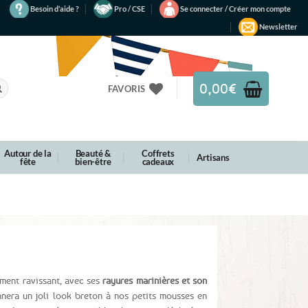
Besoin d’aide ?
Pro / CSE
Se connecter / Créer mon compte
Newsletter
0,00
€
FAVORIS
Autour de la
Beauté &
Coffrets
Artisans
fête
bien-être
cadeaux
ment ravissant, avec ses
rayures marinières et son
nnera un joli look breton à nos petits mousses en