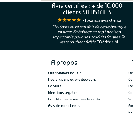
Avis certifiés : + de 10.000
Les
options
clients SATISFAITS
peuvent
★★★★★
>
Tous nos avis clients
être
ur. La Bretagne à
“Toujours aussi satisfait de cette boutique
choisies
en ligne. Emballage au top Livraison
 moi qui suis si loin
sur
impeccable pour des produits fragiles. Je
e”
Cathy P.
la
reste un client fidèle.”
Frédéric M.
page
du
produit
A propos
Qui sommes-nous ?
Li
Nos artisans et producteurs
Co
Cookies
Fa
Mentions légales
Co
Conditions générales de vente
Sa
Avis de nos clients
Fo
Pa