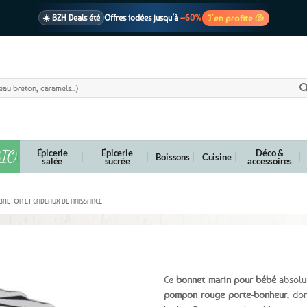
J’en profite 🐚
☀️ BZH Deals été
Offres iodées jusqu’à
–60%
🩷 CADEAU !
1 cadeau offert
dès 39€ d’achats
Voir cond. 🎁
📦 Livraison
En point relais dès
3,95€
seulement
Voir cond. 🚚
IO
Épicerie
Épicerie
Déco &
Boissons
Cuisine
salée
sucrée
accessoires
BRETON ET CADEAUX DE NAISSANCE
Blanc / Marine
Ce
bonnet marin pour bébé
absolu
pompon rouge porte-bonheur
, do