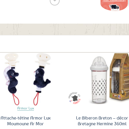
❤
Ajouter
aux
favoris
Ajouter
Ajo
aux
a
favoris
fav
Armor Lux
Attache-tétine Armor Lux
Le Biberon Breton – décor
Moumoune Ar Mor
Bretagne Hermine 360ml