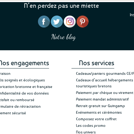
est :
N’en perdez pas une miette
Les
9,99€.
options
In
peuvent
être
“J’ai mis 5 étoiles parce 
“Une boutique que je recommande pour
choisies
en mettre 6
leur sérieux, des bons et beaux produits
sur
Notre blog
Je suis plus que satisfait
et une équipe à l’écoute :-)”
Patricia M.
la
de ma livraison. Ne chan
page
du
produit
Nos engagements
Nos services
vraison
Cadeaux/paniers gourmands CE/
lis soignés et écologiques
Cadeaux d’accueil hébergements
touristiques bretons
brication bretonne et française
Paiement par chèque ou virement
nfidentialité de vos données
Paiement mandat administratif
tisfait ou remboursé
Retrait gratuit sur Guingamp
rmulaire de rétractation
Evénements et cérémonies
iement sécurisé
Composez votre coffret
Les codes promo
Nos univers