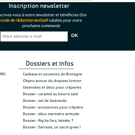
Inscription newsletter
scrivez-vous à notre newsletter et bénéficiez d'un
code de réduction exclusif
valable pour votre
prochaine commande
que je pouvais pas
“C’est agréable et tout aussi rassurant
“
 ;)
de constater qu’il n’y a pas de petite
l’oue
e de mon achat et
commande, mais un client à satisfaire.”
rapid
gez rien”
Jade C.
Guy H.
Vive 
Dossiers et infos
PRO
Cadeaux et souvenirs de Bretagne
Objets autour du drapeau breton
Ustensiles et déco pour crêperies
Dossier : caramel au beurre salé
Dossier : sel de Guérande
Dossier : accessoires pour crêpière
Dossier : déco marinière attitude
Dossier : Kig ha Farz, kézako ?
Dossier : Sarrasin, un sacré grain !