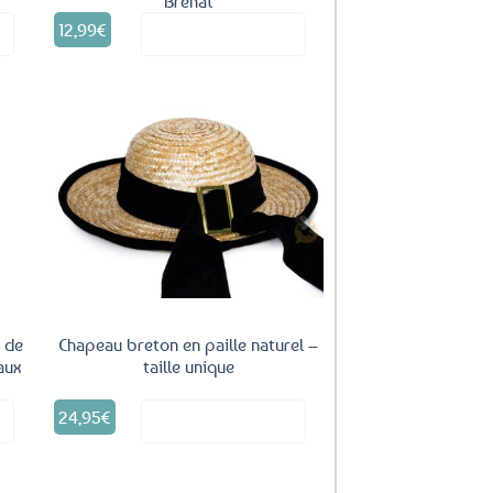
Bréhat
12,99
€
it
Voir le produit
uter
Ajouter
ux
aux
oris
favoris
 de
Chapeau breton en paille naturel –
 aux
taille unique
24,95
€
it
Voir le produit