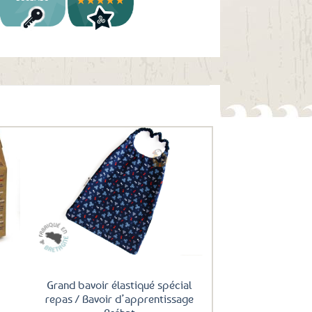
uter
Ajouter
ux
aux
oris
favoris
Grand bavoir élastiqué spécial
repas / Bavoir d’apprentissage