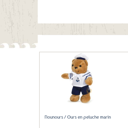
Ils ont aussi le vent en poupe !
Ajouter
aux
favoris
Nounours / Ours en peluche marin