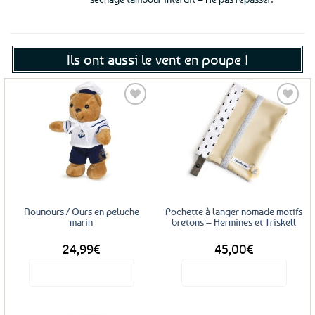
Ils ont aussi le vent en poupe !
Ajouter
Ajouter
aux
aux
favoris
favoris
Nounours / Ours en peluche
Pochette à langer nomade motifs
marin
bretons – Hermines et Triskell
24,99
€
45,00
€
Voir le produit
Voir le produit