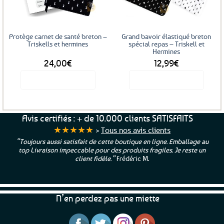
Protège carnet de santé breton –
Grand bavoir élastiqué breton
Triskells et hermines
spécial repas – Triskell et
Hermines
24,00
€
12,99
€
Voir le produit
Voir le produit
Ce
produit
a
Avis certifiés : + de 10.000 clients SATISFAITS
plusieurs
★★★★★
>
Tous nos avis clients
variations.
“Toujours aussi satisfait de cette boutique en ligne. Emballage au
Les
top Livraison impeccable pour des produits fragiles. Je reste un
options
client fidèle.”
Frédéric M.
peuvent
être
choisies
N’en perdez pas une miette
sur
la
page