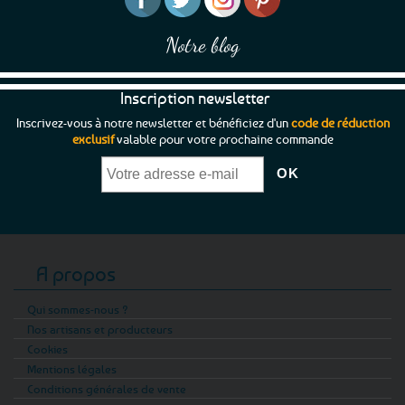
du
produit
Notre blog
Inscription newsletter
Inscrivez-vous à notre newsletter et bénéficiez d'un
code de réduction
exclusif
valable pour votre prochaine commande
A propos
Qui sommes-nous ?
Nos artisans et producteurs
Cookies
Mentions légales
Conditions générales de vente