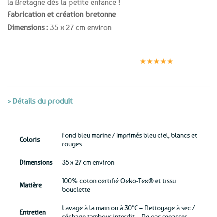
la Bretagne dès la petite enfance !
Fabrication et création bretonne
Dimensions :
35 x 27 cm environ
Expédition le
Clients
Paiement
jour même
satisfaits
sécurisé
★★★★★
(voir conditions)
> Détails du produit
Fond bleu marine / Imprimés bleu ciel, blancs et
Coloris
rouges
Dimensions
35 x 27 cm environ
100% coton certifié Oeko-Tex® et tissu
Matière
bouclette
Lavage à la main ou à 30°C – Nettoyage à sec /
Entretien
séchage tambour interdit – Ne pas repasser.