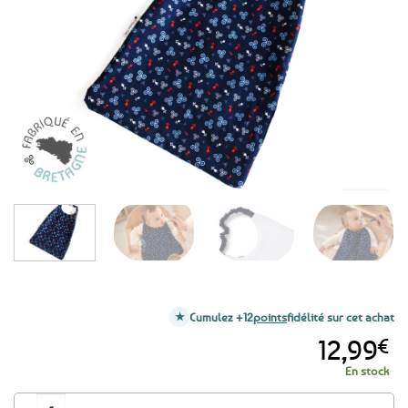
aux
favoris
Cumulez +12
points
fidélité sur cet achat
12,99
€
En stock
quantité de Grand bavoir élastiqué spécial repas / Bavoir d'apprentissag