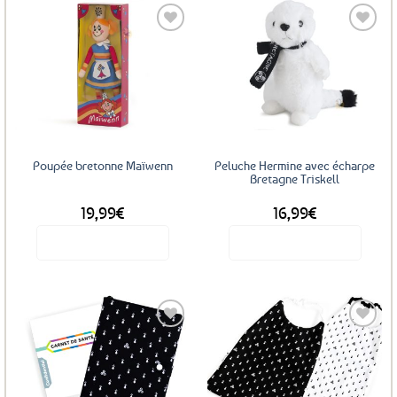
Ajouter
Ajouter
aux
aux
favoris
favoris
Poupée bretonne Maïwenn
Peluche Hermine avec écharpe
Bretagne Triskell
19,99
€
16,99
€
Voir le produit
Voir le produit
Ajouter
Ajouter
aux
aux
favoris
favoris