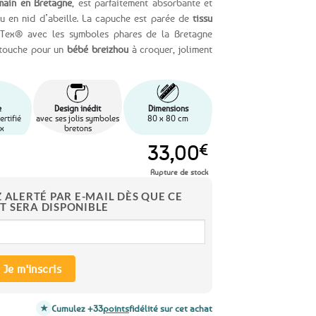
 main en Bretagne
, est parfaitement absorbante et
su en nid d’abeille. La capuche est parée de
tissu
ex® avec les symboles phares de la Bretagne
e touche pour un
bébé breizhou
à croquer, joliment
e
Design inédit
Dimensions
ertifié
avec ses jolis symboles
80 x 80 cm
x
bretons
33,00
€
Rupture de stock
Z ALERTÉ PAR E-MAIL DÈS QUE CE
T SERA DISPONIBLE
Je m'inscris
Cumulez +33
points
fidélité sur cet achat