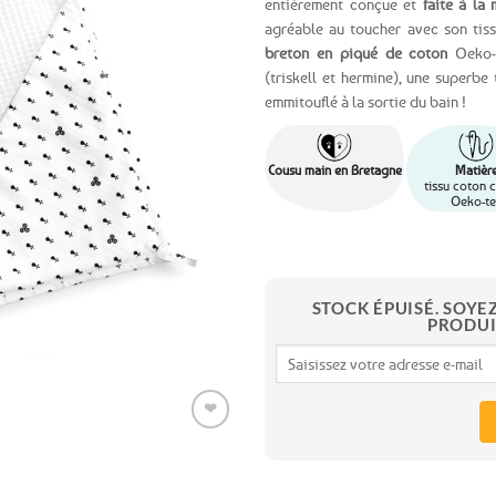
entièrement conçue et
faite à la
agréable au toucher avec son tis
Ajouter
breton en piqué de coton
Oeko-T
aux
(triskell et hermine), une superb
favoris
emmitouflé à la sortie du bain !
Cousu main en Bretagne
Matièr
tissu coton c
Oeko-te
STOCK ÉPUISÉ. SOYE
PRODUI
❤
Ajouter