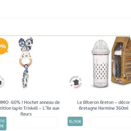
0%
Ajouter
Ajo
aux
a
favoris
fav
MO -60% ! Hochet anneau de
Le Biberon Breton – décor
tition lapin Triskell – L’île aux
Bretagne Hermine 360ml
fleurs
99
€
16,90
€
Voir le produit
Voir le produ
9
€
Le
al