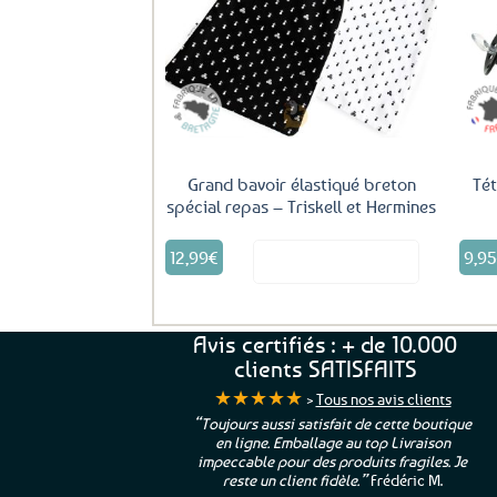
Ajouter
aux
favoris
Grand bavoir élastiqué breton
Té
spécial repas – Triskell et Hermines
Ce
12,99
€
9,9
Voir le produit
produit
a
plusieurs
variations.
Avis certifiés : + de 10.000
Les
clients SATISFAITS
options
★★★★★
peuvent
>
Tous nos avis clients
être
ur. La Bretagne à
“Toujours aussi satisfait de cette boutique
choisies
en ligne. Emballage au top Livraison
 moi qui suis si loin
impeccable pour des produits fragiles. Je
sur
e”
Cathy P.
reste un client fidèle.”
Frédéric M.
la