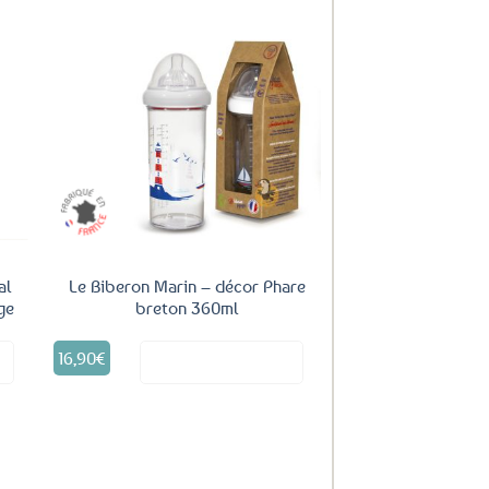
uter
Ajouter
ux
aux
oris
favoris
al
Le Biberon Marin – décor Phare
ge
breton 360ml
16,90
€
it
Voir le produit