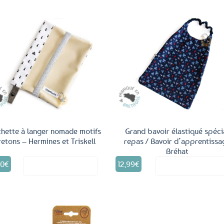
rix
 :
actuel
9€.
st :
9,99€.
Ajouter
Ajo
aux
a
favoris
fav
hette à langer nomade motifs
Grand bavoir élastiqué spéci
retons – Hermines et Triskell
repas / Bavoir d’apprentissa
Bréhat
00
€
12,99
€
Voir le produit
Voir le produ