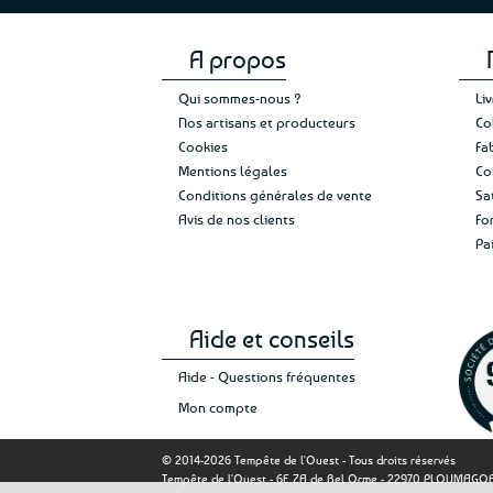
page
du
produit
A propos
Qui sommes-nous ?
Li
Nos artisans et producteurs
Co
Cookies
Fa
Mentions légales
Co
Conditions générales de vente
Sa
Avis de nos clients
Fo
Pa
Aide et conseils
Aide - Questions fréquentes
Mon compte
© 2014-2026 Tempête de l'Ouest - Tous droits réservés
Tempête de l'Ouest - 6E ZA de Bel Orme - 22970 PLOUMAG