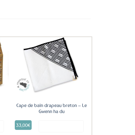
uter
Ajouter
ux
aux
oris
favoris
Cape de bain drapeau breton – Le
Gwenn ha du
33,00
€
it
Voir le produit