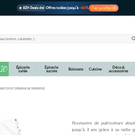
J’en profite 🐚
☀️ BZH Deals été
Offres iodées jusqu’à
–60%
🩷 CADEAU !
1 cadeau offert
dès 39€ d’achats
Voir cond. 🎁
📦 Livraison
En point relais dès
3,95€
seulement
Voir cond. 🚚
IO
Épicerie
Épicerie
Déco &
Boissons
Cuisine
salée
sucrée
accessoires
BRETON ET CADEAUX DE NAISSANCE
rmines et Triskell
Accessoire de puériculture abso
jusqu’à 3 ans grâce à sa taille 