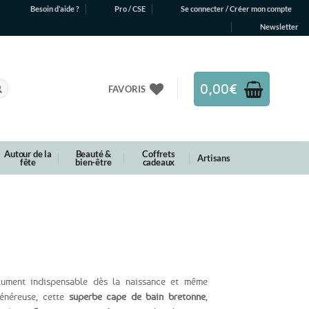
Besoin d’aide ?
Pro / CSE
Se connecter / Créer mon compte
Newsletter
0,00
€
FAVORIS
Autour de la
Beauté &
Coffrets
Artisans
fête
bien-être
cadeaux
lument indispensable dès la naissance et même
généreuse, cette
superbe cape de bain bretonne
,