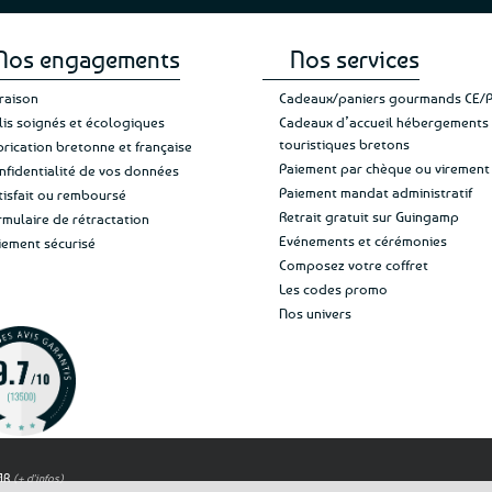
page
du
produit
Nos engagements
Nos services
vraison
Cadeaux/paniers gourmands CE/
lis soignés et écologiques
Cadeaux d’accueil hébergements
touristiques bretons
brication bretonne et française
Paiement par chèque ou virement
nfidentialité de vos données
Paiement mandat administratif
tisfait ou remboursé
Retrait gratuit sur Guingamp
rmulaire de rétractation
Evénements et cérémonies
iement sécurisé
Composez votre coffret
Les codes promo
Nos univers
OAR
(+ d'infos)