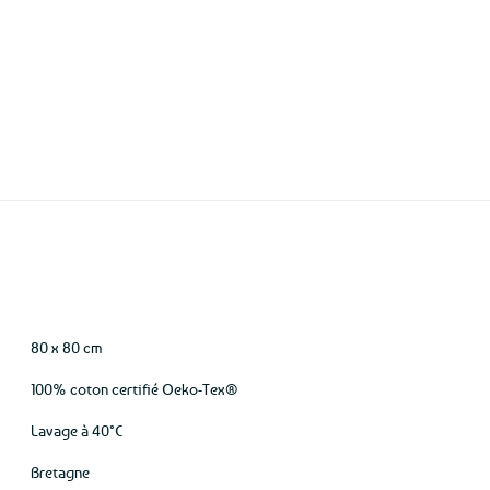
aux
favoris
Expédition le
jour même
(voir conditions)
80 x 80 cm
100% coton certifié Oeko-Tex®
Lavage à 40°C
Bretagne