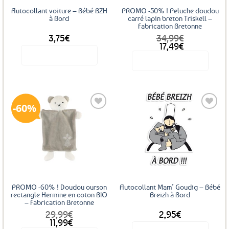
Autocollant voiture – Bébé BZH
PROMO -50% ! Peluche doudou
à Bord
carré lapin breton Triskell –
Fabrication Bretonne
3,75
€
34,99
€
Le
Le
17,49
€
prix
prix
Voir le produit
Voir le produit
initial
actuel
était :
est :
34,99€.
17,49€.
60%
Ajouter
Ajouter
aux
aux
favoris
favoris
PROMO -60% ! Doudou ourson
Autocollant Mam’ Goudig – Bébé
rectangle Hermine en coton BIO
Breizh à Bord
– Fabrication Bretonne
29,99
€
2,95
€
Le
Le
11,99
€