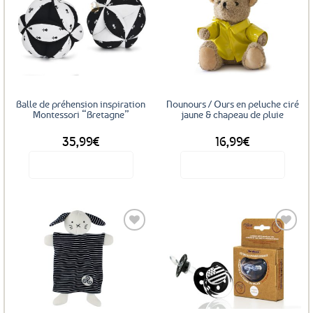
Ajouter
Ajouter
aux
aux
favoris
favoris
Balle de préhension inspiration
Nounours / Ours en peluche ciré
Montessori “Bretagne”
jaune & chapeau de pluie
35,99
€
16,99
€
Voir le produit
Voir le produit
Ce
produit
a
plusieurs
variations.
Les
Ajouter
Ajouter
options
aux
aux
favoris
favoris
peuvent
être