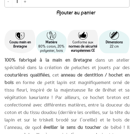
était :
est :
Ajouter au panier
24,99€.
9,99€.
Cousu main en
Matière
Conforme aux
Dimensions
Bretagne
80% coton, 20%
normes de sécurité
22 cm
polyester, bois
européennes CE
100% fabriqué à la main en Bretagne
dans un atelier
spécialisé dans la création de peluches et jouets par des
couturières qualifiées
, cet
anneau de dentition / hochet en
bois
en forme de petit lapin est magnifiquement orné de
tissu fleuri, inspiré de la majestueuse île de Bréhat et sa
végétation luxuriante ! Par ailleurs, ce hochet breton est
confectionné avec différentes matières, entre la douceur du
coton et du tissu doudou (derrière les oreilles, sur la tête du
lapin et sur le triskell brodé sur l’oreille) et le bois de
l’anneau, de quo
i éveiller le sens du toucher
de bébé ! Il