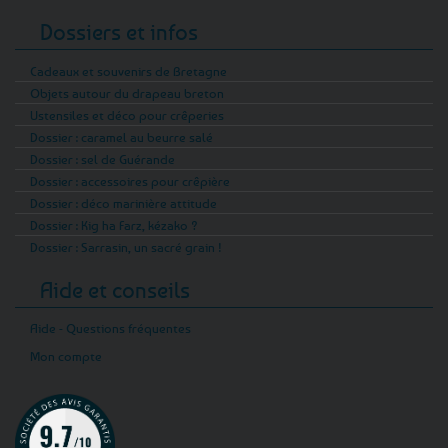
Dossiers et infos
Cadeaux et souvenirs de Bretagne
Objets autour du drapeau breton
Ustensiles et déco pour crêperies
Dossier : caramel au beurre salé
Dossier : sel de Guérande
Dossier : accessoires pour crêpière
Dossier : déco marinière attitude
Dossier : Kig ha Farz, kézako ?
Dossier : Sarrasin, un sacré grain !
Aide et conseils
Aide - Questions fréquentes
Mon compte