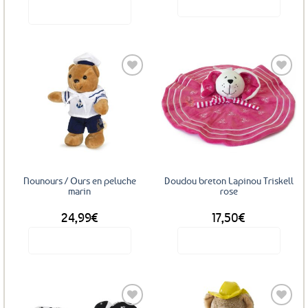
prix
prix
Voir le produit
Voir le produit
initial
actuel
était :
est :
29,99€.
11,99€.
Ajouter
Ajouter
aux
aux
favoris
favoris
Nounours / Ours en peluche
Doudou breton Lapinou Triskell
marin
rose
24,99
€
17,50
€
Voir le produit
Voir le produit