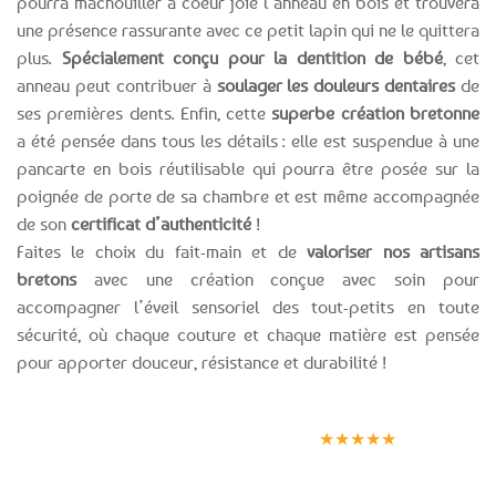
pourra mâchouiller à coeur joie l’anneau en bois et trouvera
une présence rassurante avec ce petit lapin qui ne le quittera
plus.
Spécialement conçu pour la dentition de bébé
, cet
anneau peut contribuer à
soulager les douleurs dentaires
de
ses premières dents. Enfin, cette
superbe création bretonne
a été pensée dans tous les détails : elle est suspendue à une
pancarte en bois réutilisable qui pourra être posée sur la
poignée de porte de sa chambre et est même accompagnée
de son
certificat d’authenticité
!
Faites le choix du fait-main et de
valoriser nos artisans
bretons
avec une création conçue avec soin pour
accompagner l’éveil sensoriel des tout-petits en toute
sécurité, où chaque couture et chaque matière est pensée
pour apporter douceur, résistance et durabilité !
Expédition le
Clients
Paiement
jour même
satisfaits
sécurisé
★★★★★
(voir conditions)