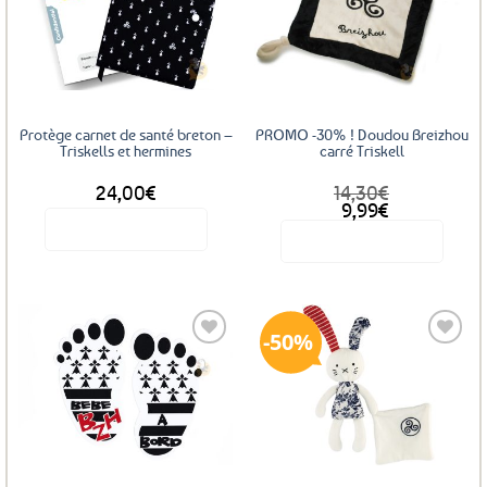
Ajouter
Ajouter
aux
aux
favoris
favoris
Protège carnet de santé breton –
PROMO -30% ! Doudou Breizhou
Triskells et hermines
carré Triskell
24,00
€
14,30
€
Le
Le
9,99
€
prix
prix
Voir le produit
Voir le produit
initial
actuel
était :
est :
14,30€.
9,99€.
50%
Ajouter
Ajouter
aux
aux
favoris
favoris