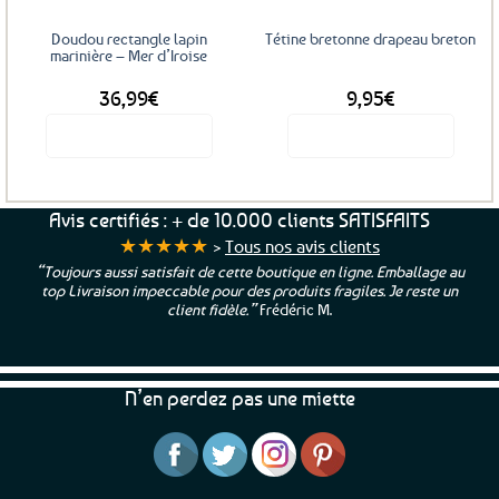
choisies
sur
Doudou rectangle lapin
Tétine bretonne drapeau breton
la
marinière – Mer d’Iroise
page
36,99
€
9,95
€
du
produit
Voir le produit
Voir le produit
Ce
Ce
produit
produit
a
a
Avis certifiés : + de 10.000 clients SATISFAITS
plusieurs
plusieurs
★★★★★
>
Tous nos avis clients
variations.
variations.
“Toujours aussi satisfait de cette boutique en ligne. Emballage au
Les
Les
top Livraison impeccable pour des produits fragiles. Je reste un
options
options
client fidèle.”
Frédéric M.
peuvent
peuvent
être
être
choisies
choisies
N’en perdez pas une miette
sur
sur
la
la
page
page
du
du
produit
produit