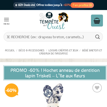
Passer
J’en profite 🐚
☀️ BZH Deals été
Offres iodées jusqu’à
–60%
au
contenu
🩷 CADEAU !
1 cadeau offert
dès 39€ d’achats
Voir cond. 🎁
MENU
📦 Livraison
En point relais dès
3,95€
seulement
Voir cond. 🚚
Recherche
pour :
ACCUEIL
/
DÉCO & ACCESSOIRES
/
LOISIRS CRÉATIFS ET JEUX
/
BÉBÉ BRETON ET
CADEAUX DE NAISSANCE
PROMO -60% ! Hochet anneau de dentition
lapin Triskell – L’île aux fleurs
60%
Ajouter