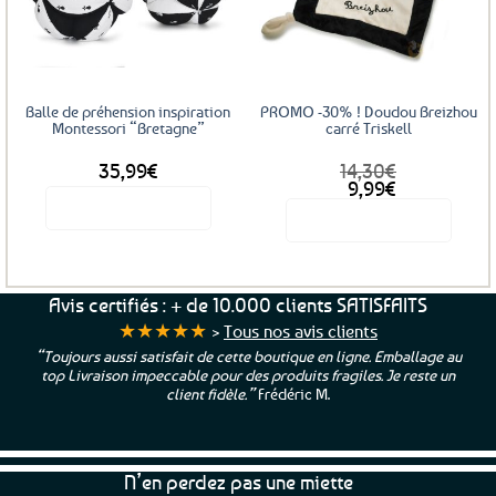
aux
aux
favoris
favoris
Balle de préhension inspiration
PROMO -30% ! Doudou Breizhou
Montessori “Bretagne”
carré Triskell
35,99
€
14,30
€
Le
Le
9,99
€
prix
prix
Voir le produit
Voir le produit
initial
actuel
était :
est :
Ce
14,30€.
9,99€.
produit
a
Avis certifiés : + de 10.000 clients SATISFAITS
plusieurs
★★★★★
>
Tous nos avis clients
variations.
“Toujours aussi satisfait de cette boutique en ligne. Emballage au
Les
top Livraison impeccable pour des produits fragiles. Je reste un
options
client fidèle.”
Frédéric M.
peuvent
être
choisies
sur
N’en perdez pas une miette