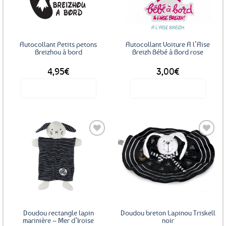
favoris
favoris
peuvent
être
A L'AISE BREIZH
choisies
sur
Autocollant Petits petons
Autocollant Voiture A l’Aise
la
Breizhou à bord
Breizh Bébé à Bord rose
page
4,95
€
3,00
€
du
produit
Voir le produit
Voir le produit
Ajouter
Ajouter
aux
aux
favoris
favoris
Doudou rectangle lapin
Doudou breton Lapinou Triskell
marinière – Mer d’Iroise
noir