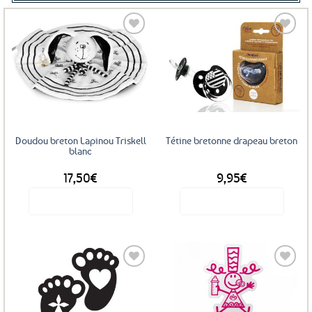
Ajouter
Ajouter
aux
aux
favoris
favoris
Doudou breton Lapinou Triskell
Tétine bretonne drapeau breton
blanc
17,50
€
9,95
€
Voir le produit
Voir le produit
Ce
produit
a
plusieurs
variations.
Les
Ajouter
Ajouter
options
aux
aux