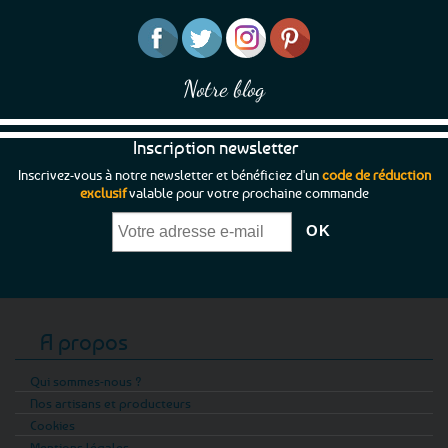
la
page
du
produit
Notre blog
Inscription newsletter
Inscrivez-vous à notre newsletter et bénéficiez d'un
code de réduction
exclusif
valable pour votre prochaine commande
A propos
Qui sommes-nous ?
Nos artisans et producteurs
Cookies
Mentions légales