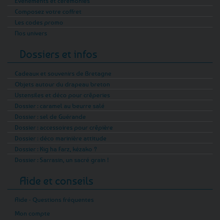
Evénements et cérémonies
Composez votre coffret
Les codes promo
Nos univers
Dossiers et infos
Cadeaux et souvenirs de Bretagne
Objets autour du drapeau breton
Ustensiles et déco pour crêperies
Dossier : caramel au beurre salé
Dossier : sel de Guérande
Dossier : accessoires pour crêpière
Dossier : déco marinière attitude
Dossier : Kig ha Farz, kézako ?
Dossier : Sarrasin, un sacré grain !
Aide et conseils
Aide - Questions fréquentes
Mon compte