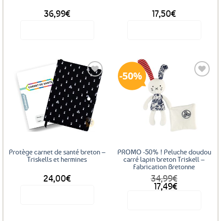
36,99
€
17,50
€
Voir le produit
Voir le produit
Ce
produit
a
50%
plusieurs
variations.
Les
Ajouter
Ajouter
options
aux
aux
favoris
favoris
peuvent
être
choisies
sur
Protège carnet de santé breton –
PROMO -50% ! Peluche doudou
la
Triskells et hermines
carré lapin breton Triskell –
Fabrication Bretonne
page
24,00
€
34,99
€
du
Le
Le
17,49
€
produit
prix
prix
Voir le produit
Voir le produit
initial
actuel
était :
est :
34,99€.
17,49€.