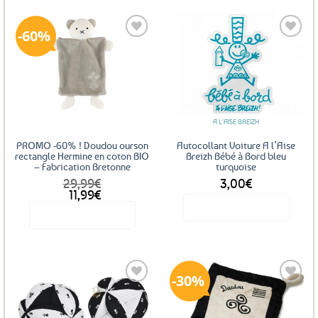
60%
Ajouter
Ajouter
aux
aux
favoris
favoris
A L'AISE BREIZH
PROMO -60% ! Doudou ourson
Autocollant Voiture A l’Aise
rectangle Hermine en coton BIO
Breizh Bébé à Bord bleu
– Fabrication Bretonne
turquoise
29,99
€
3,00
€
Le
Le
11,99
€
prix
prix
Voir le produit
Voir le produit
initial
actuel
était :
est :
29,99€.
11,99€.
30%
Ajouter
Ajouter