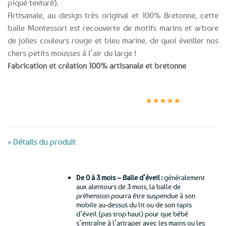
piqué texturé).
Artisanale, au design très original et 100% Bretonne, cette
balle Montessori est recouverte de motifs marins et arbore
de jolies couleurs rouge et bleu marine, de quoi éveiller nos
chers petits mousses à l’air du large !
Fabrication et création 100% artisanale et bretonne
Expédition le
Clients
Paiement
jour même
satisfaits
sécurisé
★★★★★
(voir conditions)
> Détails du produit
De 0 à 3 mois – Balle d’éveil :
généralement
aux alentours de 3 mois, la balle de
préhension pourra être suspendue à son
mobile au-dessus du lit ou de son tapis
d’éveil (pas trop haut) pour que bébé
s’entraîne à l’attraper avec les mains ou les