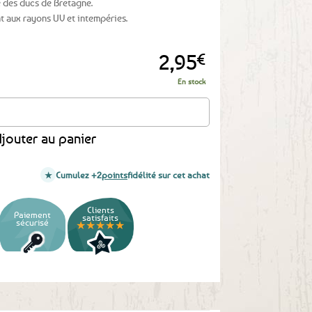
 des ducs de Bretagne.
nt aux rayons UV et intempéries.
2,95
€
En stock
lason de Quimper
jouter au panier
Cumulez +2
points
fidélité sur cet achat
Clients
Paiement
satisfaits
sécurisé
★★★★★