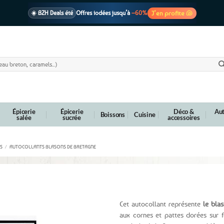
J’en profite 🐚
☀️ BZH Deals été
Offres iodées jusqu’à
–60%
🩷 CADEAU !
1 cadeau offert
dès 39€ d’achats
Voir cond. 🎁
📦 Livraison
En point relais dès
3,95€
seulement
Voir cond. 🚚
Épicerie
Épicerie
Déco &
Aut
Boissons
Cuisine
salée
sucrée
accessoires
S
/
AUTOCOLLANTS BLASONS DE BRETAGNE
uimper
Cet autocollant représente
le bla
aux cornes et pattes dorées sur 