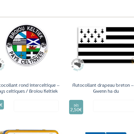
aux
favoris
Ajouter
Ajo
aux
a
favoris
fav
ocollant rond interceltique –
Autocollant drapeau breton –
ys celtiques / Broiou Keltiek
Gwenn ha du
Ce
5
€
Voir le produit
Voir le produ
produit
DÈS
2,50
€
a
plusieurs
variations.
Les