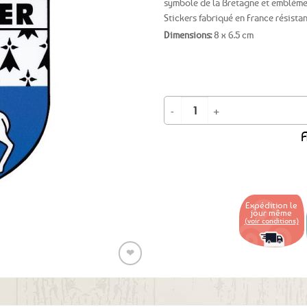
symbole de la Bretagne et emblème
Stickers fabriqué en France résista
Ajouter
Dimensions:
8 x 6.5 cm
aux
favoris
quantité de Autocollant Sticker B
A
Expédition le
jour même
(voir conditions)
❤
Ajouter