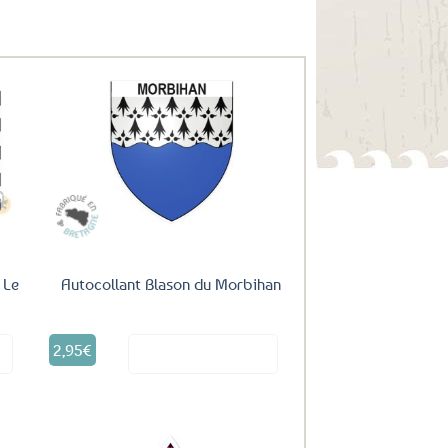
uter
Ajouter
ux
aux
oris
favoris
 Le
Autocollant Blason du Morbihan
2,95
€
it
Voir le produit