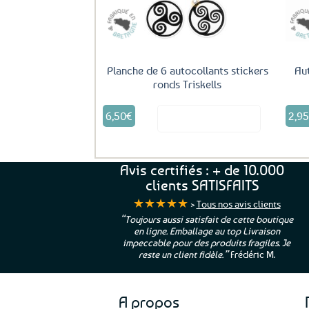
Planche de 6 autocollants stickers
Au
ronds Triskells
6,50
€
2,9
Voir le produit
Avis certifiés : + de 10.000
clients SATISFAITS
★★★★★
>
Tous nos avis clients
ur. La Bretagne à
“Toujours aussi satisfait de cette boutique
en ligne. Emballage au top Livraison
 moi qui suis si loin
impeccable pour des produits fragiles. Je
e”
Cathy P.
reste un client fidèle.”
Frédéric M.
A propos