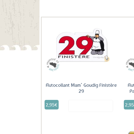
Ils ont aussi le vent en poupe !
Ajouter
aux
favoris
Autocollant Mam’ Goudig Finistère
Aut
29
Pa
2,95
€
2,9
Voir le produit