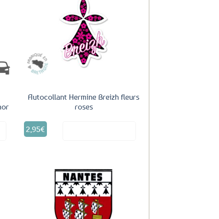
uter
Ajouter
ux
aux
oris
favoris
Autocollant Hermine Breizh fleurs
mor
roses
2,95
€
it
Voir le produit
uter
Ajouter
ux
aux
oris
favoris