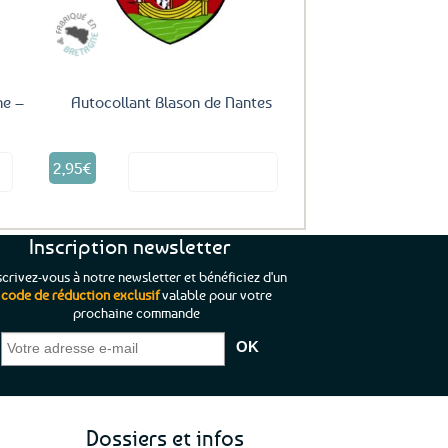
ne –
Autocollant Blason de Nantes
2,95
€
it
Voir le produit
Inscription newsletter
scrivez-vous à notre newsletter et bénéficiez d'un
code de réduction exclusif
valable pour votre
prochaine commande
que je pouvais pas
“C’est agréable et tout aussi rassurant
“
 ;)
de constater qu’il n’y a pas de petite
l’oue
e de mon achat et
commande, mais un client à satisfaire.”
rapid
gez rien”
Jade C.
Guy H.
Vive 
Dossiers et infos