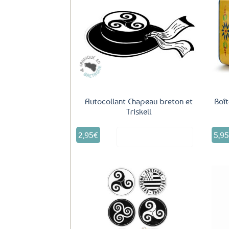
Ajouter
aux
favoris
Autocollant Chapeau breton et
Boît
Triskell
2,95
€
5,9
Voir le produit
Ajouter
aux
favoris