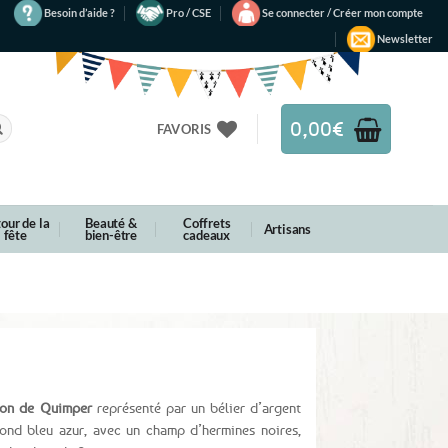
Besoin d’aide ?
Pro / CSE
Se connecter / Créer mon compte
Newsletter
0,00
€
FAVORIS
our de la
Beauté &
Coffrets
Artisans
fête
bien-être
cadeaux
son de Quimper
représenté par un bélier d’argent
fond bleu azur, avec un champ d’hermines noires,