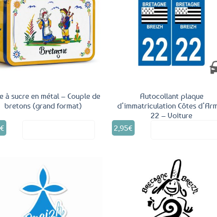
options
peuvent
être
Ajouter
Ajo
aux
a
choisies
favoris
fav
sur
la
page
du
produit
e à sucre en métal – Couple de
Autocollant plaque
bretons (grand format)
d’immatriculation Côtes d’Ar
22 – Voiture
5
€
2,95
€
Voir le produit
Voir le produ
Ajouter
Ajo
aux
a
favoris
fav