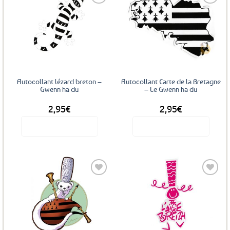
Ajouter
Ajouter
aux
aux
favoris
favoris
Autocollant lézard breton –
Autocollant Carte de la Bretagne
Gwenn ha du
– Le Gwenn ha du
2,95
€
2,95
€
Voir le produit
Voir le produit
Ajouter
Ajouter
aux
aux
favoris
favoris