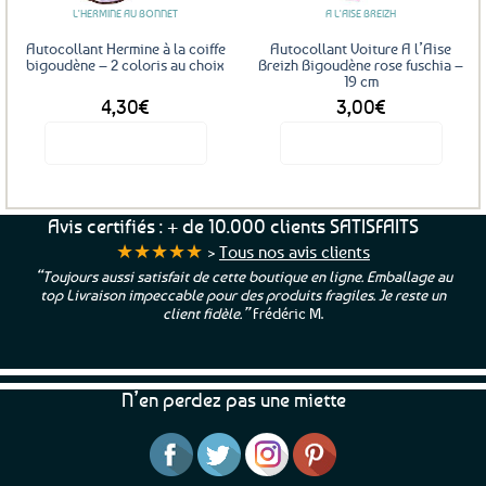
L'HERMINE AU BONNET
A L'AISE BREIZH
Autocollant Hermine à la coiffe
Autocollant Voiture A l’Aise
bigoudène – 2 coloris au choix
Breizh Bigoudène rose fuschia –
19 cm
4,30
€
3,00
€
Voir le produit
Voir le produit
Ce
produit
a
Avis certifiés : + de 10.000 clients SATISFAITS
plusieurs
★★★★★
>
Tous nos avis clients
variations.
“Toujours aussi satisfait de cette boutique en ligne. Emballage au
Les
top Livraison impeccable pour des produits fragiles. Je reste un
options
client fidèle.”
Frédéric M.
peuvent
être
choisies
N’en perdez pas une miette
sur
la
page
du