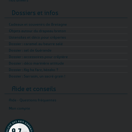
Dossiers et infos
Cadeaux et souvenirs de Bretagne
Objets autour du drapeau breton
Ustensiles et déco pour crêperies
Dossier : caramel au beurre salé
Dossier : sel de Guérande
Dossier : accessoires pour crêpière
Dossier : déco marinière attitude
Dossier : Kig ha Farz, kézako ?
Dossier : Sarrasin, un sacré grain !
Aide et conseils
Aide - Questions fréquentes
Mon compte