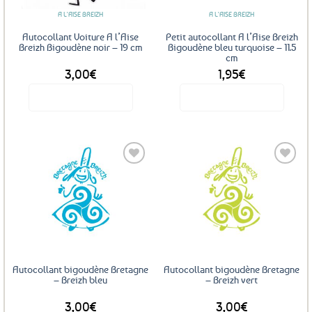
A L'AISE BREIZH
A L'AISE BREIZH
Autocollant Voiture A l’Aise
Petit autocollant A l’Aise Breizh
Breizh Bigoudène noir – 19 cm
Bigoudène bleu turquoise – 11.5
cm
3,00
€
1,95
€
Voir le produit
Voir le produit
Ajouter
Ajouter
aux
aux
favoris
favoris
Autocollant bigoudène Bretagne
Autocollant bigoudène Bretagne
– Breizh bleu
– Breizh vert
3,00
€
3,00
€