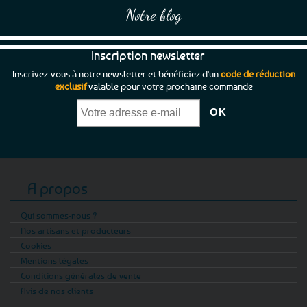
produit
Notre blog
Inscription newsletter
Inscrivez-vous à notre newsletter et bénéficiez d'un
code de réduction
exclusif
valable pour votre prochaine commande
A propos
Qui sommes-nous ?
Nos artisans et producteurs
Cookies
Mentions légales
Conditions générales de vente
Avis de nos clients