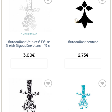
Ajouter
Ajouter
aux
aux
favoris
favoris
A L'AISE BREIZH
Autocollant Voiture A l’Aise
Autocollant hermine
Breizh Bigoudène blanc – 19 cm
3,00
€
2,75
€
Voir le produit
Voir le produit
Ajouter
Ajouter
aux
aux
favoris
favoris