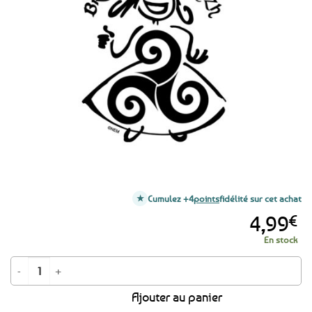
aux
favoris
Cumulez +4
points
fidélité sur cet achat
4,99
€
En stock
quantité de Autocollant bigoudène Bretagne - Breizh noir - Grand format
Ajouter au panier