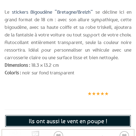
Le
stickers Bigoudène “Bretagne/Breizh”
se décline ici en
grand format de 18 cm : avec son allure sympathique, cette
bigoudène, avec sa haute coiffe et sa robe triskell, ajoutera
de la fantaisie à votre voiture ou tout support de votre choix.
Autocollant entièrement transparent, seule la couleur noire
ressortira. Idéal pour personnaliser un véhicule avec une
carrosserie claire ou une surface lisse et bien nettoyée.
Dimensions :
18.3 x 13.2 cm
Coloris :
noir sur fond transparent
Expédition le
Clients
Paiement
jour même
satisfaits
sécurisé
★★★★★
(voir conditions)
Ils ont aussi le vent en poupe !