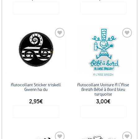
Voir le produit
Voir le produit
Ajouter
Ajouter
aux
aux
favoris
favoris
A L'AISE BREIZH
Autocollant Sticker triskell
Autocollant Voiture A l’Aise
Gwenn ha du
Breizh Bébé à Bord bleu
turquoise
2,95
€
3,00
€
Voir le produit
Voir le produit