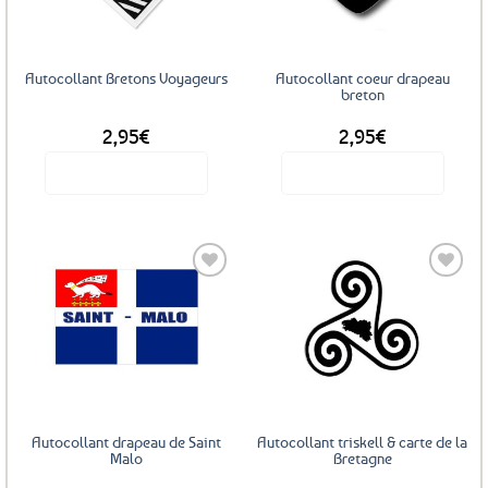
Autocollant Bretons Voyageurs
Autocollant coeur drapeau
breton
2,95
€
2,95
€
Voir le produit
Voir le produit
Ajouter
Ajouter
aux
aux
favoris
favoris
Autocollant drapeau de Saint
Autocollant triskell & carte de la
Malo
Bretagne