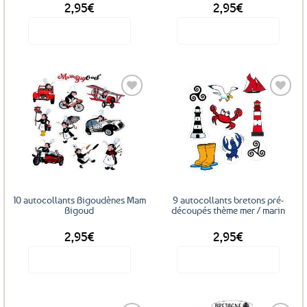
2,95
€
2,95
€
Voir le produit
Voir le produit
Ajouter
Ajouter
aux
aux
favoris
favoris
10 autocollants Bigoudènes Mam
9 autocollants bretons pré-
Bigoud
découpés thème mer / marin
2,95
€
2,95
€
Voir le produit
Voir le produit