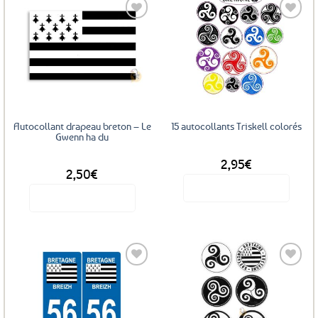
Ajouter
Ajouter
aux
aux
favoris
favoris
Autocollant drapeau breton – Le
15 autocollants Triskell colorés
Gwenn ha du
2,95
€
DÈS
2,50
€
Voir le produit
Voir le produit
Ce
produit
a
plusieurs
variations.
Les
Ajouter
Ajouter
options
aux
aux
favoris
favoris