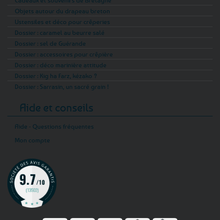
Cadeaux et souvenirs de Bretagne
Objets autour du drapeau breton
Ustensiles et déco pour crêperies
Dossier : caramel au beurre salé
Dossier : sel de Guérande
Dossier : accessoires pour crêpière
Dossier : déco marinière attitude
Dossier : Kig ha Farz, kézako ?
Dossier : Sarrasin, un sacré grain !
Aide et conseils
Aide - Questions fréquentes
Mon compte