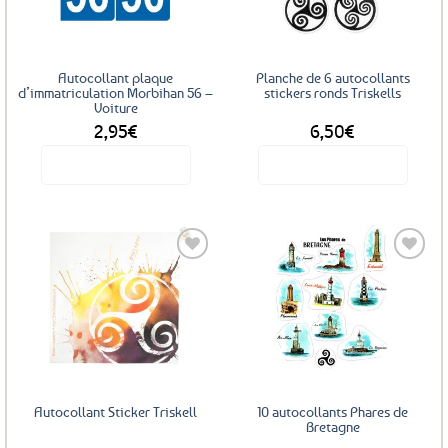
peuvent
être
choisies
sur
Autocollant plaque
Planche de 6 autocollants
la
d’immatriculation Morbihan 56 –
stickers ronds Triskells
Voiture
page
2,95
€
6,50
€
du
produit
Voir le produit
Voir le produit
Ajouter
Ajouter
aux
aux
favoris
favoris
Autocollant Sticker Triskell
10 autocollants Phares de
Bretagne