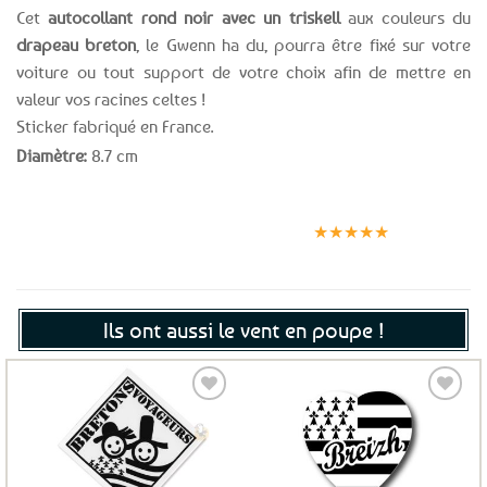
Cet
autocollant rond noir avec un triskell
aux couleurs du
drapeau breton
, le Gwenn ha du, pourra être fixé sur votre
voiture ou tout support de votre choix afin de mettre en
valeur vos racines celtes !
Sticker fabriqué en France.
Diamètre:
8.7 cm
Expédition le
Clients
Paiement
jour même
satisfaits
sécurisé
★★★★★
(voir conditions)
Ils ont aussi le vent en poupe !
Ajouter
Ajouter
aux
aux
favoris
favoris