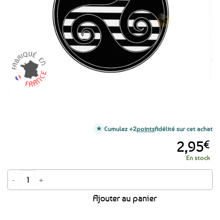
favoris
Cumulez +2
points
fidélité sur cet achat
2,95
€
En stock
quantité de Autocollant Sticker triskell Gwenn ha du
Ajouter au panier