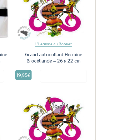
uter
Ajouter
ux
aux
oris
favoris
L'Hermine au Bonnet
mine
Grand autocollant Hermine
m
Brocéliande – 26 x 22 cm
19,95
€
it
Voir le produit
uter
Ajouter
ux
aux
oris
favoris