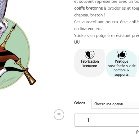
et souvent représentée avec un bon
coiffe bretonne
à broderies et tou
Ajouter
drapeau breton !
aux
Cet autocollant pourra être coll
favoris
ordinateur, etc.
Stickers en polymère résistant pr
UV
Fabrication
Pratique
bretonne
pose facile sur de
nombreux
supports
Coloris
❤
quantité de Autocollant Hermine à l
A
Ajouter