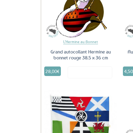
Ajouter
aux
favoris
L'Hermine au Bonnet
Grand autocollant Hermine au
Au
bonnet rouge 38.5 x 36 cm
28,00
€
4,5
Voir le produit
Ajouter
aux
favoris