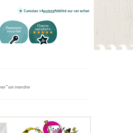
Cumulez +4
points
fidélité sur cet achat
Clients
Paiement
satisfaits
sécurisé
★★★★★
et” est interdite