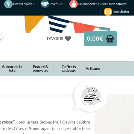
Besoin d’aide ?
Pro / CSE
Se connecter / Créer mon compte
Newsletter
0,00
€
FAVORIS
Autour de la
Beauté &
Coffrets
Artisans
fête
bien-être
cadeaux
t rouge”
, voici la tata Bigoudène ! Oeuvre célèbre
aire des Côtes d’Armor ayant fait un véritable buzz