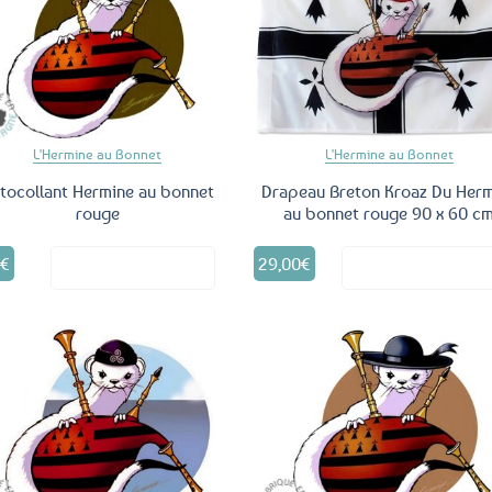
Ajouter
Ajo
aux
a
favoris
fav
L'Hermine au Bonnet
L'Hermine au Bonnet
tocollant Hermine au bonnet
Drapeau Breton Kroaz Du Her
rouge
au bonnet rouge 90 x 60 c
0
€
29,00
€
Voir le produit
Voir le produ
Ajouter
Ajo
aux
a
favoris
fav