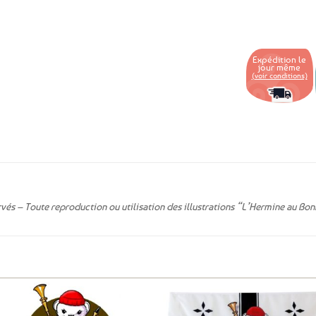
aux
favoris
Expédition le
jour même
(voir conditions)
rvés – Toute reproduction ou utilisation des illustrations “L’Hermine au Bonn