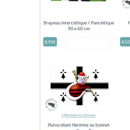
Drapeau interceltique / Panceltique
A
90 x 60 cm
8,99
€
4,5
Voir le produit
Ajouter
aux
favoris
L'Hermine au Bonnet
Autocollant Hermine au bonnet