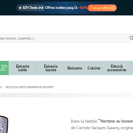
J’en profite 🐚
☀️ BZH Deals été
Offres iodées jusqu’à
–60%
🩷 CADEAU !
1 cadeau offert
dès 39€ d’achats
Voir cond. 🎁
📦 Livraison
En point relais dès
3,95€
seulement
Voir cond. 🚚
IO
Épicerie
Épicerie
Déco &
Boissons
Cuisine
salée
sucrée
accessoires
S
/
AUTOCOLLANTS HERMINE AU BONNET
igoudène – 2 coloris au choix
Dans la famille
“Hermine au bonne
de l’artiste Jacques Gauvry origin