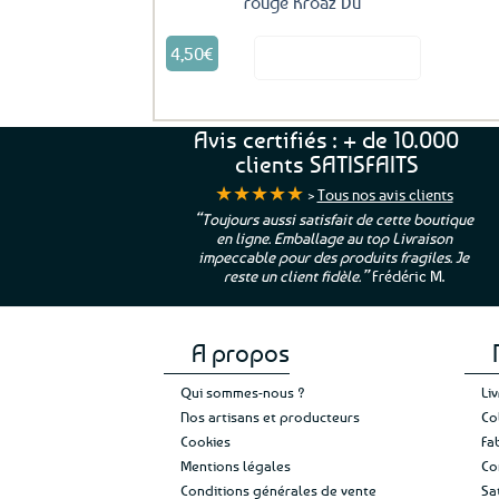
rouge Kroaz Du
4,50
€
Voir le produit
Avis certifiés : + de 10.000
clients SATISFAITS
★★★★★
>
Tous nos avis clients
ur. La Bretagne à
“Toujours aussi satisfait de cette boutique
en ligne. Emballage au top Livraison
 moi qui suis si loin
impeccable pour des produits fragiles. Je
e”
Cathy P.
reste un client fidèle.”
Frédéric M.
A propos
Qui sommes-nous ?
Li
Nos artisans et producteurs
Co
Cookies
Fa
Mentions légales
Co
Conditions générales de vente
Sa