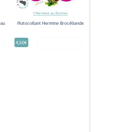
L'Hermine au Bonnet
eau
Autocollant Hermine Brocéliande
4,50
€
it
Voir le produit