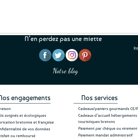
N’en perdez pas une miette
In
“J’ai mis 5 étoiles parce 
“Une boutique que je recommande pour
en mettre 6
leur sérieux, des bons et beaux produits
Notre blog
Je suis plus que satisfait
et une équipe à l’écoute :-)”
Patricia M.
de ma livraison. Ne chan
Nos engagements
Nos services
vraison
Cadeaux/paniers gourmands CE/
lis soignés et écologiques
Cadeaux d’accueil hébergements
touristiques bretons
brication bretonne et française
Paiement par chèque ou virement
nfidentialité de vos données
Paiement mandat administratif
tisfait ou remboursé