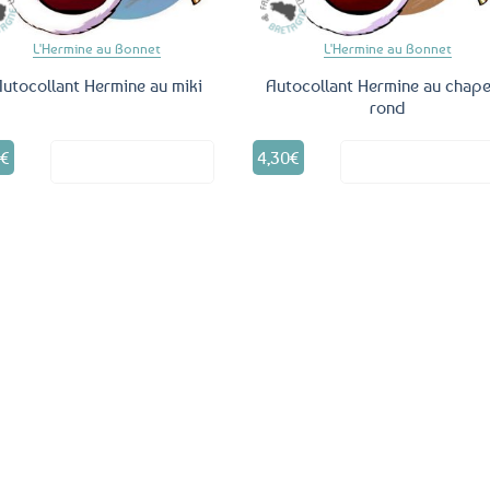
L'Hermine au Bonnet
L'Hermine au Bonnet
utocollant Hermine au miki
Autocollant Hermine au chap
rond
0
€
4,30
€
Voir le produit
Voir le produ