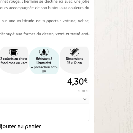
net rouge, l’hermine se décline ici avec une jolie
jours accompagnée de son biniou aux couleurs du
é sur une
multitude de supports
: voiture, valise,
édécoupé aux formes du dessin,
verni et traité anti-
2 coloris au choix
Résistant à
Dimensions
fond rose ou vert
l’humidité
15 x 12 cm
+ protection anti-
UV
4,30
€
EFFACER
a coiffe bigoudène - 2 coloris au choix
jouter au panier