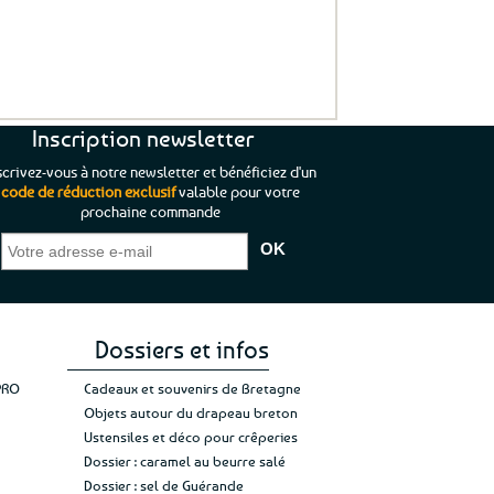
Inscription newsletter
scrivez-vous à notre newsletter et bénéficiez d'un
code de réduction exclusif
valable pour votre
prochaine commande
que je pouvais pas
“C’est agréable et tout aussi rassurant
“
 ;)
de constater qu’il n’y a pas de petite
l’oue
e de mon achat et
commande, mais un client à satisfaire.”
rapid
gez rien”
Jade C.
Guy H.
Vive 
Dossiers et infos
PRO
Cadeaux et souvenirs de Bretagne
Objets autour du drapeau breton
Ustensiles et déco pour crêperies
Dossier : caramel au beurre salé
Dossier : sel de Guérande