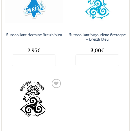
Ajouter
Ajouter
aux
aux
favoris
favoris
Autocollant Hermine Breizh bleu
Autocollant bigoudène Bretagne
– Breizh bleu
2,95
€
3,00
€
Voir le produit
Voir le produit
Ajouter
aux
favoris