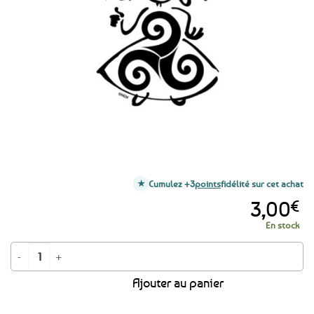
favoris
Cumulez +3
points
fidélité sur cet achat
3,00
€
En stock
quantité de Autocollant bigoudène Bretagne - Breizh noir
Ajouter au panier