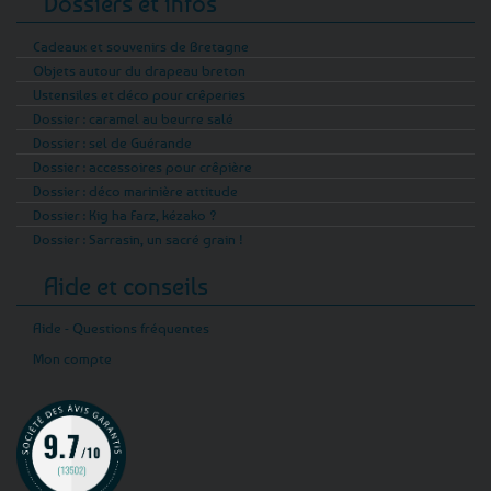
Dossiers et infos
Cadeaux et souvenirs de Bretagne
Objets autour du drapeau breton
Ustensiles et déco pour crêperies
Dossier : caramel au beurre salé
Dossier : sel de Guérande
Dossier : accessoires pour crêpière
Dossier : déco marinière attitude
Dossier : Kig ha Farz, kézako ?
Dossier : Sarrasin, un sacré grain !
Aide et conseils
Aide - Questions fréquentes
Mon compte