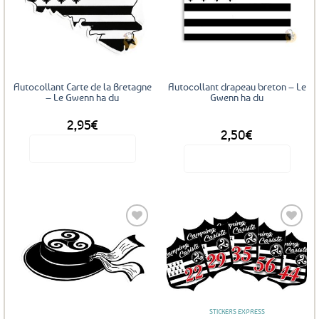
Ajouter
Ajouter
aux
aux
favoris
favoris
Autocollant Carte de la Bretagne
Autocollant drapeau breton – Le
– Le Gwenn ha du
Gwenn ha du
2,95
€
DÈS
2,50
€
Voir le produit
Voir le produit
Ce
produit
a
plusieurs
variations.
Les
Ajouter
Ajouter
options
aux
aux
favoris
favoris
peuvent
être
STICKERS EXPRESS
choisies