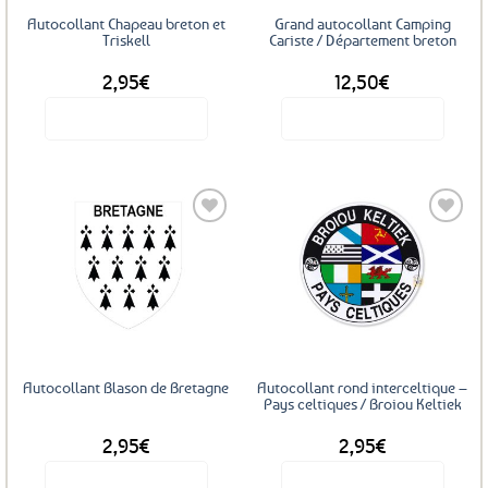
sur
Autocollant Chapeau breton et
Grand autocollant Camping
la
Triskell
Cariste / Département breton
page
2,95
€
12,50
€
du
produit
Voir le produit
Voir le produit
Ce
produit
a
plusieurs
variations.
Les
Ajouter
Ajouter
options
aux
aux
favoris
favoris
peuvent
être
choisies
sur
Autocollant Blason de Bretagne
Autocollant rond interceltique –
la
Pays celtiques / Broiou Keltiek
page
2,95
€
2,95
€
du
produit
Voir le produit
Voir le produit