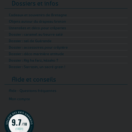
Dossiers et infos
Cadeaux et souvenirs de Bretagne
Objets autour du drapeau breton
Ustensiles et déco pour crêperies
Dossier : caramel au beurre salé
Dossier : sel de Guérande
Dossier : accessoires pour crêpière
Dossier : déco marinière attitude
Dossier : Kig ha Farz, kézako ?
Dossier : Sarrasin, un sacré grain !
Aide et conseils
Aide - Questions fréquentes
Mon compte