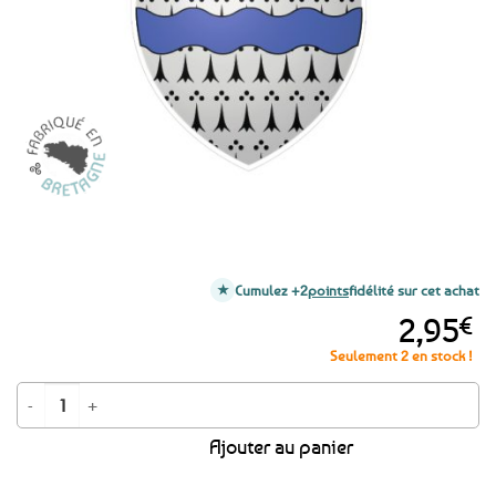
favoris
Cumulez +2
points
fidélité sur cet achat
2,95
€
Seulement 2 en stock !
quantité de Autocollant Sticker Blason de Loire-Atlantique
Ajouter au panier