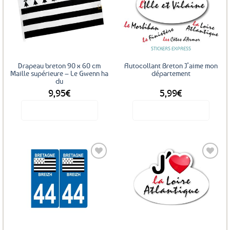
Ajouter
Ajouter
aux
aux
favoris
favoris
STICKERS EXPRESS
Drapeau breton 90 x 60 cm
Autocollant Breton J’aime mon
Maille supérieure – Le Gwenn ha
département
du
9,95
€
5,99
€
Voir le produit
Voir le produit
Ce
produit
a
plusieurs
variations.
Les
Ajouter
options
aux
favoris
peuvent
être
choisies