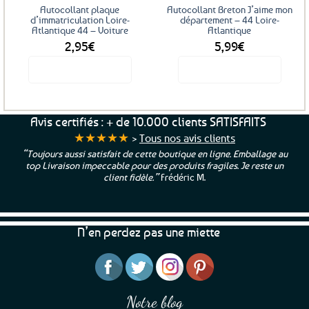
sur
Autocollant plaque
Autocollant Breton J’aime mon
la
d’immatriculation Loire-
département – 44 Loire-
Atlantique 44 – Voiture
Atlantique
page
2,95
€
5,99
€
du
produit
Voir le produit
Voir le produit
Avis certifiés : + de 10.000 clients SATISFAITS
★★★★★
>
Tous nos avis clients
“Toujours aussi satisfait de cette boutique en ligne. Emballage au
top Livraison impeccable pour des produits fragiles. Je reste un
client fidèle.”
Frédéric M.
N’en perdez pas une miette
Notre blog