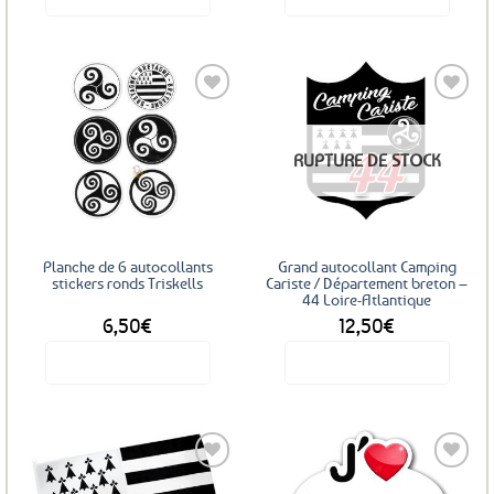
Ajouter
RUPTURE DE STOCK
aux
favoris
Planche de 6 autocollants
Grand autocollant Camping
stickers ronds Triskells
Cariste / Département breton –
44 Loire-Atlantique
6,50
€
12,50
€
Voir le produit
Voir le produit