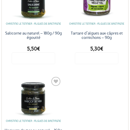
Ajouter
Ajouter
aux
aux
favoris
favoris
CHRISTINE LE TENNIER : ALGUES DE BRETAGNE
CHRISTINE LE TENNIER : ALGUES DE BRETAGNE
Salicorne au naturel – 180g / 90g
Tartare d’algues aux câpres et
égoutté
cornichons – 90g
5,50
€
5,30
€
Voir le produit
Voir le produit
Ajouter
aux
favoris
CHRISTINE LE TENNIER : ALGUES DE BRETAGNE