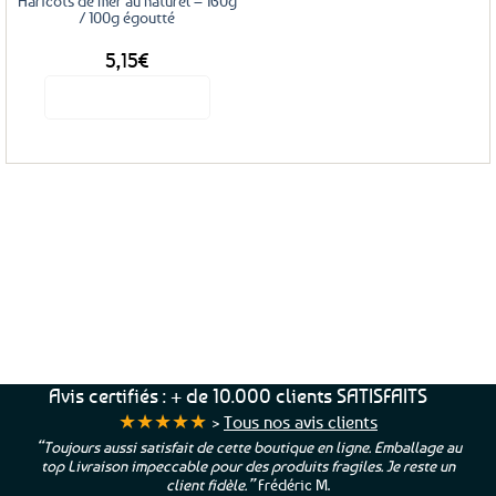
Haricots de mer au naturel – 160g
/ 100g égoutté
5,15
€
Voir le produit
Service Client
Livraison
Paiements
Clients
Offerte
Sécurisés
Satisfaits
dès
100%
à votre écoute !
69€ d’achats
★★★★★
Avis certifiés : + de 10.000 clients SATISFAITS
★★★★★
>
Tous nos avis clients
“Toujours aussi satisfait de cette boutique en ligne. Emballage au
top Livraison impeccable pour des produits fragiles. Je reste un
client fidèle.”
Frédéric M.