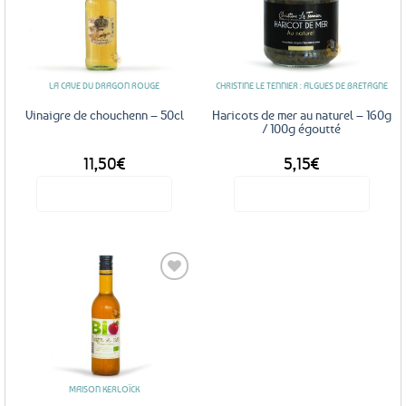
Ajouter
Ajouter
aux
aux
favoris
favoris
LA CAVE DU DRAGON ROUGE
CHRISTINE LE TENNIER : ALGUES DE BRETAGNE
Vinaigre de chouchenn – 50cl
Haricots de mer au naturel – 160g
/ 100g égoutté
11,50
€
5,15
€
Voir le produit
Voir le produit
Ajouter
aux
favoris
MAISON KERLOÏCK