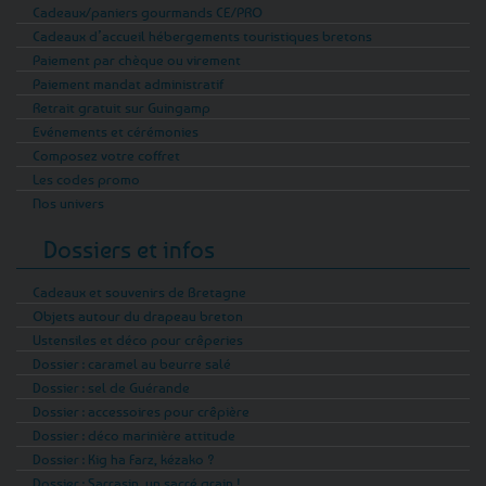
Cadeaux/paniers gourmands CE/PRO
Cadeaux d’accueil hébergements touristiques bretons
Paiement par chèque ou virement
Paiement mandat administratif
Retrait gratuit sur Guingamp
Evénements et cérémonies
Composez votre coffret
Les codes promo
Nos univers
Dossiers et infos
Cadeaux et souvenirs de Bretagne
Objets autour du drapeau breton
Ustensiles et déco pour crêperies
Dossier : caramel au beurre salé
Dossier : sel de Guérande
Dossier : accessoires pour crêpière
Dossier : déco marinière attitude
Dossier : Kig ha Farz, kézako ?
Dossier : Sarrasin, un sacré grain !