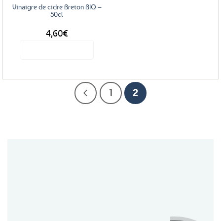
Vinaigre de cidre Breton BIO –
50cl
4,60
€
Voir le produit
1
2