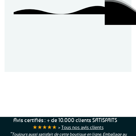
Service Client
Livraison
Paiements
Clients
Offerte
Sécurisés
Satisfaits
dès
100%
à votre écoute !
69€ d’achats
★★★★★
Avis certifiés : + de 10.000 clients SATISFAITS
★★★★★
>
Tous nos avis clients
“Toujours aussi satisfait de cette boutique en ligne. Emballage au