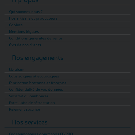
café en terrasse qu’un goûter après une
Qui sommes-nous ?
grande balade iodée.
Nos artisans et producteurs
Cookies
Et puis, l’été c’est aussi une saison où l’on vit
Mentions légales
dehors mais avec style. Des accessoires aux
Conditions générales de vente
petits détails bien pensés : chaussures en
Avis de nos clients
toile aux couleurs bretonnes, porte-clé tong
Gwenn ha du, éventails, petits sacs cabas
Nos engagements
pratiques pour transporter vos trésors de
plage, jusqu’aux ponchos légers pour se
Livraison
Colis soignés et écologiques
protéger d’une ondée passagère sans oublier
Fabrication bretonne et française
lunettes de soleil drapeau breton : la sélection
Confidentialité de vos données
Été / Hañv est faite pour vous accompagner
Satisfait ou remboursé
dans toutes vos escapades.
Formulaire de rétractation
Paiement sécurisé
Enfin, parce que l’été breton se partage aussi
autour de beaux objets, vous trouverez dans
Nos services
cette collection des accessoires et
décorations inspirés de la mer et de la culture
Cadeaux/paniers gourmands CE/PRO