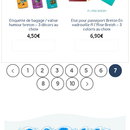
être
A L'AISE BREIZH
choisies
sur
Etiquette de bagage / valise
Etui pour passeport Breton En
la
humour breton – 3 décors au
vadrouille A l’Aise Breizh – 3
choix
coloris au choix
page
4,50
€
6,90
€
du
produit
Voir le produit
Voir le produit
Ce
Ce
produit
produit
a
a
1
2
3
4
5
6
7
plusieurs
plusieurs
variations.
variations.
8
9
10
Les
Les
options
options
peuvent
peuvent
être
être
choisies
choisies
sur
sur
la
la
page
page