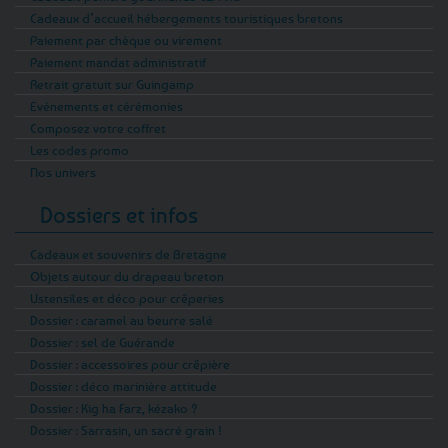
celte : drapeaux bretons, autocollants,
Cadeaux d’accueil hébergements touristiques bretons
ustensiles de cuisine aux motifs marins, ou
Paiement par chèque ou virement
encore verres et accessoires pour vos
Paiement mandat administratif
moments conviviaux.
Retrait gratuit sur Guingamp
Evénements et cérémonies
Que vous recherchiez un cadeau qui évoque
Composez votre coffret
l’air salé et les longues balades, des plaisirs
Les codes promo
gourmands pour régaler vos invités, une
Nos univers
boisson fraîche à siroter au soleil ou un
accessoire pratique pour l’été, notre sélection
Dossiers et infos
Été / Hañv a été pensée pour prolonger les
sourires et les souvenirs de vacances.
Cadeaux et souvenirs de Bretagne
👉 Savourez l’été à la bretonne, laissez-vous
Objets autour du drapeau breton
Ustensiles et déco pour crêperies
emporter par les saveurs, les textures et les
Dossier : caramel au beurre salé
ambiances qui font de Hañv une saison à part.
Dossier : sel de Guérande
🌊
Dossier : accessoires pour crêpière
Dossier : déco marinière attitude
Dossier : Kig ha Farz, kézako ?
Dossier : Sarrasin, un sacré grain !