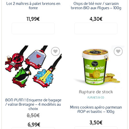
Lot 2 maîtres à palet bretons en
Chips de blé noir / sarrasin
fonte
breton BIO aux Algues – 100g
11,99
€
4,30
€
Voir le produit
Voir le produit
Ajouter
Ajouter
aux
aux
favoris
favoris
Rupture de stock
FLAVIE'S & CO
BON PLAN ! Etiquette de bagage
/ valise Bretagne – 4 modèles au
Minis cookies apéro parmesan
choix
AOP et basilic – 100g
8,50
€
DÈS
3,50
€
6,99
€