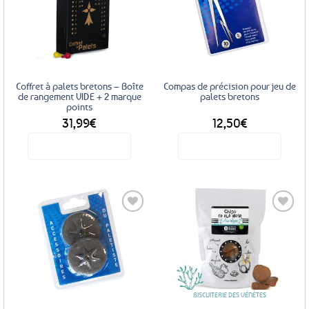
Ajouter
Ajouter
aux
aux
favoris
favoris
Coffret à palets bretons – Boîte
Compas de précision pour jeu de
de rangement VIDE + 2 marque
palets bretons
points
31,99
€
12,50
€
Voir le produit
Voir le produit
Ajouter
Ajouter
aux
aux
favoris
favoris
BISCUITERIE DES VÉNÈTES