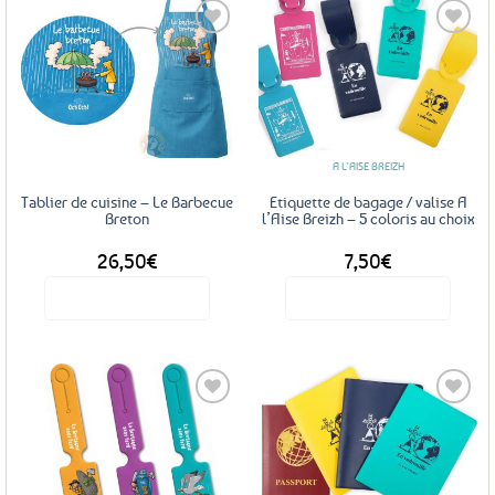
Ajouter
Ajouter
aux
aux
favoris
favoris
A L'AISE BREIZH
Tablier de cuisine – Le Barbecue
Etiquette de bagage / valise A
Breton
l’Aise Breizh – 5 coloris au choix
26,50
€
7,50
€
Voir le produit
Voir le produit
Ce
produit
a
plusieurs
variations.
Les
Ajouter
Ajouter
options
aux
aux
favoris
favoris
peuvent