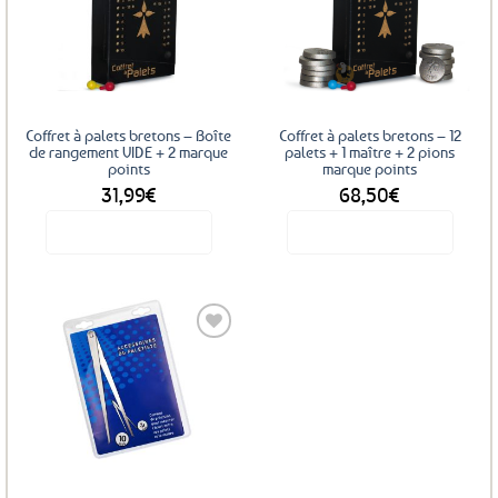
Ajouter
Ajouter
aux
aux
favoris
favoris
Coffret à palets bretons – Boîte
Coffret à palets bretons – 12
de rangement VIDE + 2 marque
palets + 1 maître + 2 pions
points
marque points
31,99
€
68,50
€
Voir le produit
Voir le produit
Ajouter
aux
favoris