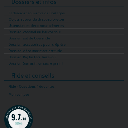
Dossiers et infos
Cadeaux et souvenirs de Bretagne
Objets autour du drapeau breton
Ustensiles et déco pour crêperies
Dossier : caramel au beurre salé
Dossier : sel de Guérande
Dossier : accessoires pour crêpière
Dossier : déco marinière attitude
Dossier : Kig ha Farz, kézako ?
Dossier : Sarrasin, un sacré grain !
Aide et conseils
Aide - Questions fréquentes
Mon compte