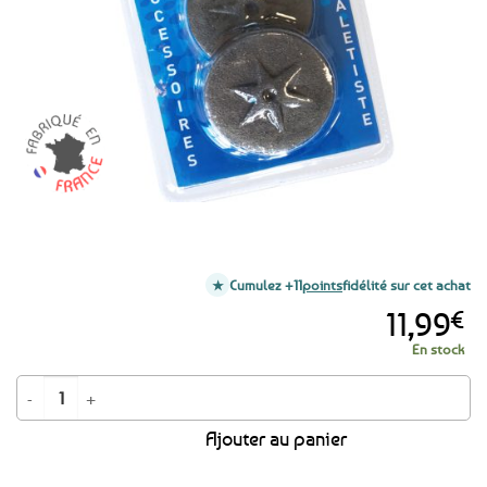
favoris
Cumulez +11
points
fidélité sur cet achat
11,99
€
En stock
quantité de Lot 2 maîtres à palet bretons en fonte
Ajouter au panier