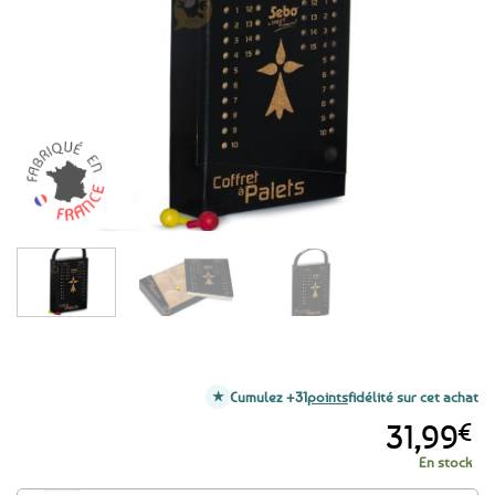
aux
favoris
Cumulez +31
points
fidélité sur cet achat
31,99
€
En stock