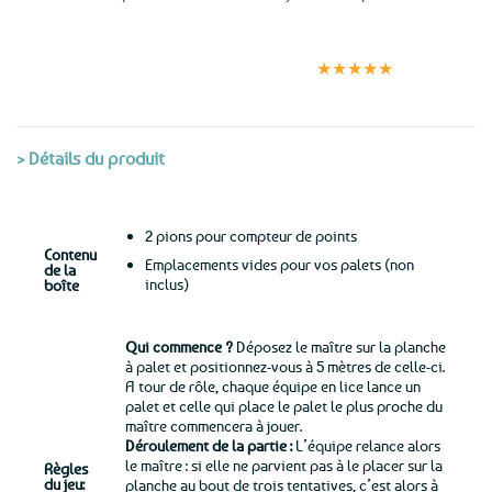
Expédition le
Clients
Paiement
jour même
satisfaits
sécurisé
★★★★★
(voir conditions)
> Détails du produit
2 pions pour compteur de points
Contenu
Emplacements vides pour vos palets (non
de la
inclus)
boîte
Qui commence ?
Déposez le maître sur la planche
à palet et positionnez-vous à 5 mètres de celle-ci.
A tour de rôle, chaque équipe en lice lance un
palet et celle qui place le palet le plus proche du
maître commencera à jouer.
Déroulement de la partie :
L’équipe relance alors
le maître : si elle ne parvient pas à le placer sur la
Règles
du jeu:
planche au bout de trois tentatives, c’est alors à