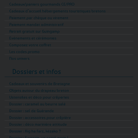
Cadeaux/paniers gourmands CE/PRO
Cadeaux d’accueil hébergements touristiques bretons
Paiement par chèque ou virement
Paiement mandat administratif
Retrait gratuit sur Guingamp
Evénements et cérémonies
Composez votre coffret
Les codes promo
Nos univers
Dossiers et infos
Cadeaux et souvenirs de Bretagne
Objets autour du drapeau breton
Ustensiles et déco pour crêperies
Dossier : caramel au beurre salé
Dossier : sel de Guérande
Dossier : accessoires pour crêpière
Dossier : déco marinière attitude
Dossier : Kig ha Farz, kézako ?
Dossier : Sarrasin, un sacré grain !