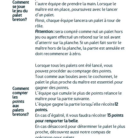
Comment
l’autre équipe de prendre la main. Lorsque le
se joue
maître est en place, poursuivez avec le lancer
le jeu du
d’un palet.
palet
breton?
Ainsi, chaque équipe lancera un palet à tour de
rôle.
Attention :
sera compté comme nul un palet hors
jeu ou ayant effectué un rebond sur le sol avant
d’atterrir sur la planche. Si un palet fait sortir le
maître hors de la planche, la partie est annulée et
doit recommencer à zéro.
Lorsque tous les palets ont été lancé, vous
pouvez procéder au comptage des points.
Tout comme aux boules avec le cochonnet, le
palet le plus proche du maître est essentiel pour
gagner des points.
Comment
compter
L’équipe qui cumule le plus de points relance le
les
maître pour la partie suivante.
points
L’équipe gagne la partie lorsqu’elle récolte
12
aux
points.
palets
bretons?
En cas d’égalité, il vous faudra récolter
15 points
pour remporter la belle
.
En cas désaccord pour déterminer le palet le plus
proche, découvrez aussi notre compas de
précision pour palets.