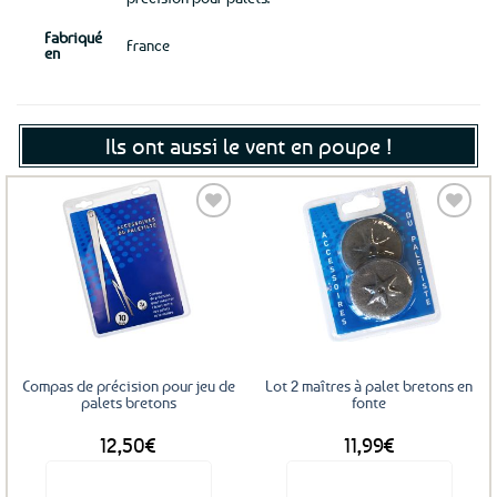
Fabriqué
France
en
Ils ont aussi le vent en poupe !
Ajouter
Ajouter
aux
aux
favoris
favoris
Compas de précision pour jeu de
Lot 2 maîtres à palet bretons en
palets bretons
fonte
12,50
€
11,99
€
Voir le produit
Voir le produit