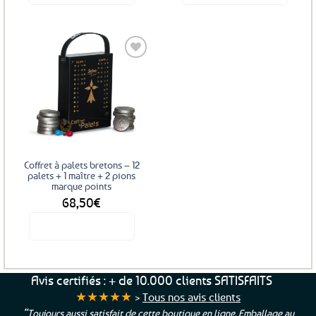
Ajouter
aux
favoris
Coffret à palets bretons – 12
palets + 1 maître + 2 pions
marque points
68,50
€
Voir le produit
Avis certifiés : + de 10.000 clients SATISFAITS
★★★★★
>
Tous nos avis clients
“Toujours aussi satisfait de cette boutique en ligne. Emballage au