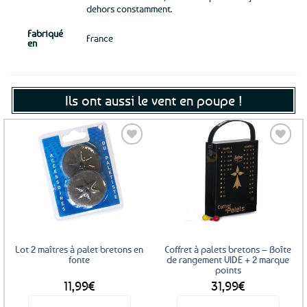
dehors constamment.
Fabriqué
France
en
Ils ont aussi le vent en poupe !
Ajouter
Ajouter
aux
aux
favoris
favoris
Lot 2 maîtres à palet bretons en
Coffret à palets bretons – Boîte
fonte
de rangement VIDE + 2 marque
points
11,99
€
31,99
€