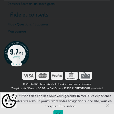
Dossier : Sarrasin, un sacré grain !
Aide et conseils
Aide - Questions fréquentes
Mon compte
© 2014-2026 Tempête de l'Ouest - Tous droits réservés
Tempête de l'Ouest - 6E ZA de Bel Orme - 22970 PLOUMAGOAR
(+ d'infos)
La vente d'alcool est interdite aux mineurs. L'abus d'alcool est dangereux pour la
Nous utilisons des cookies pour vous garantir la meilleure expérience
santé, à consommer avec modération.
sur notre site web. En poursuivant votre navigation sur ce site, vous en
acceptez l’utilisation.
OK