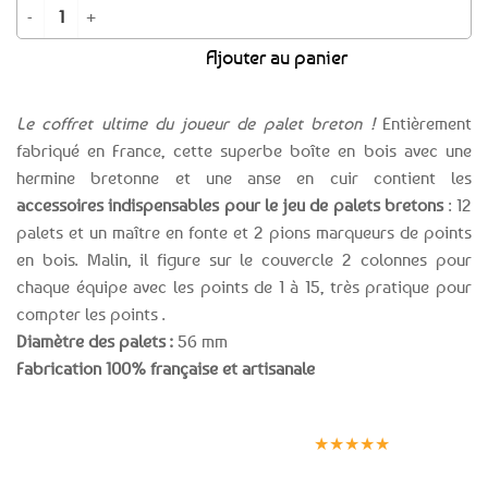
quantité de Coffret à palets bretons - 12 palets + 1 maître + 2 pions marqu
Ajouter au panier
Le coffret ultime du joueur de palet breton !
Entièrement
fabriqué en France, cette superbe boîte en bois avec une
hermine bretonne et une anse en cuir contient les
accessoires indispensables pour le jeu de palets bretons
: 12
palets et un maître en fonte et 2 pions marqueurs de points
en bois. Malin, il figure sur le couvercle 2 colonnes pour
chaque équipe avec les points de 1 à 15, très pratique pour
compter les points .
Diamètre des palets :
56 mm
Fabrication 100% française et artisanale
Expédition le
Clients
Paiement
jour même
satisfaits
sécurisé
★★★★★
(voir conditions)