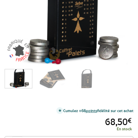
aux
favoris
Cumulez +68
points
fidélité sur cet achat
68,50
€
En stock