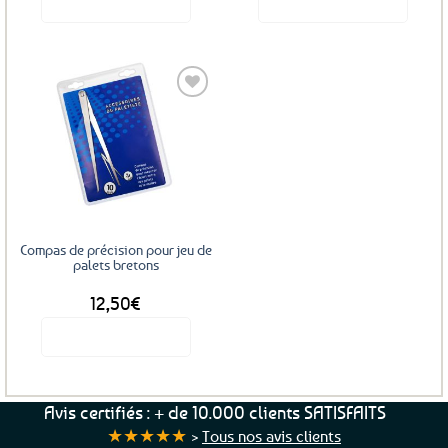
Voir le produit
Voir le produit
Ajouter
aux
favoris
Compas de précision pour jeu de
palets bretons
12,50
€
Voir le produit
Avis certifiés : + de 10.000 clients SATISFAITS
★★★★★
>
Tous nos avis clients