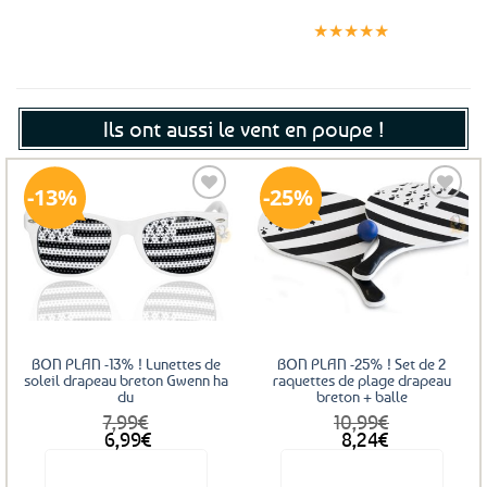
Expédition le
Clients
Paiement
jour même
satisfaits
sécurisé
★★★★★
(voir conditions)
Ils ont aussi le vent en poupe !
13%
25%
Ajouter
Ajouter
aux
aux
favoris
favoris
BON PLAN -13% ! Lunettes de
BON PLAN -25% ! Set de 2
soleil drapeau breton Gwenn ha
raquettes de plage drapeau
du
breton + balle
7,99
€
10,99
€
Le
Le
Le
Le
6,99
€
8,24
€
prix
prix
prix
prix
Voir le produit
Voir le produit
initial
actuel
initial
actuel