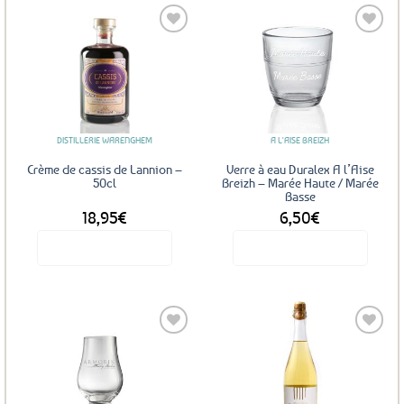
Ajouter
Ajouter
aux
aux
favoris
favoris
DISTILLERIE WARENGHEM
A L'AISE BREIZH
Crème de cassis de Lannion –
Verre à eau Duralex A l’Aise
50cl
Breizh – Marée Haute / Marée
Basse
18,95
€
6,50
€
Voir le produit
Voir le produit
Ajouter
Ajouter
aux
aux
favoris
favoris