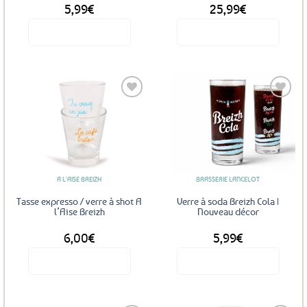
5,99
€
25,99
€
Voir le produit
Voir le produit
Ajouter
Ajouter
aux
aux
favoris
favoris
A L'AISE BREIZH
BRASSERIE LANCELOT
Tasse expresso / verre à shot A
Verre à soda Breizh Cola |
l’Aise Breizh
Nouveau décor
6,00
€
5,99
€
Voir le produit
Voir le produit
Ce
produit