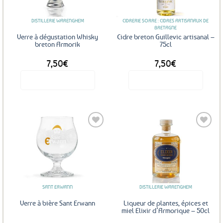
DISTILLERIE WARENGHEM
CIDRERIE SORRE : CIDRES ARTISANAUX DE
BRETAGNE
Verre à dégustation Whisky
Cidre breton Guillevic artisanal –
breton Armorik
75cl
7,50
€
7,50
€
Voir le produit
Voir le produit
Ajouter
Ajouter
aux
aux
favoris
favoris
SANT ERWANN
DISTILLERIE WARENGHEM
Verre à bière Sant Erwann
Liqueur de plantes, épices et
miel Elixir d’Armorique – 50cl