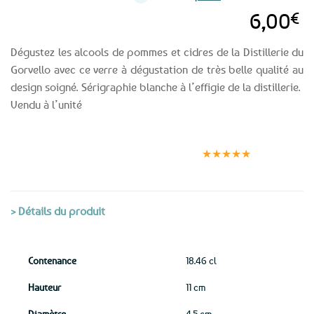
6,00
€
Dégustez les alcools de pommes et cidres de la Distillerie du
Gorvello avec ce verre à dégustation de très belle qualité au
design soigné. Sérigraphie blanche à l’effigie de la distillerie.
Vendu à l’unité
Expédition le
Clients
Paiement
jour même
satisfaits
sécurisé
★★★★★
(voir conditions)
> Détails du produit
Contenance
18.46 cl
Hauteur
11 cm
Diamètre
4.5 cm