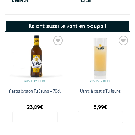
Ils ont aussi le vent en poupe !
Ajouter
Ajouter
aux
aux
favoris
favoris
PASTIS TY JAUNE
PASTIS TY JAUNE
Pastis breton Ty Jaune – 70cl
Verre à pastis Ty Jaune
23,89
€
5,99
€
Voir le produit
Voir le produit