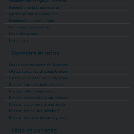
Paiement par chèque ou virement
Paiement mandat administratif
Retrait gratuit sur Guingamp
Evénements et cérémonies
Composez votre coffret
Les codes promo
Nos univers
Dossiers et infos
Cadeaux et souvenirs de Bretagne
Objets autour du drapeau breton
Ustensiles et déco pour crêperies
Dossier : caramel au beurre salé
Dossier : sel de Guérande
Dossier : accessoires pour crêpière
Dossier : déco marinière attitude
Dossier : Kig ha Farz, kézako ?
Dossier : Sarrasin, un sacré grain !
Aide et conseils