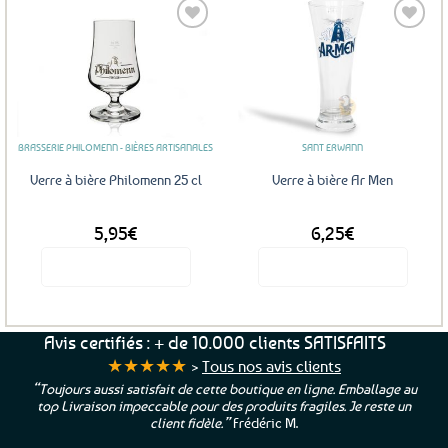
a
plusieurs
variations.
Les
Ajouter
Ajouter
options
aux
aux
favoris
favoris
peuvent
être
BRASSERIE PHILOMENN - BIÈRES ARTISANALES
SANT ERWANN
choisies
sur
Verre à bière Philomenn 25 cl
Verre à bière Ar Men
la
page
5,95
€
6,25
€
du
produit
Voir le produit
Voir le produit
Avis certifiés : + de 10.000 clients SATISFAITS
★★★★★
>
Tous nos avis clients
“Toujours aussi satisfait de cette boutique en ligne. Emballage au
top Livraison impeccable pour des produits fragiles. Je reste un
client fidèle.”
Frédéric M.