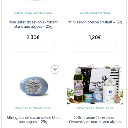
COSMÉTIQUES COMME UNE ILE
COSMÉTIQUES MA KIBELL
Mini galet de savon exfoliant
Mini savon breton Triskell – 12g
blanc aux algues – 25g
2,30
€
1,20
€
Voir le produit
Voir le produit
Ce
produit
a
plusieurs
variations.
Les
Ajouter
Ajouter
options
aux
aux
favoris
favoris
peuvent
être
COSMÉTIQUES COMME UNE ILE
COSMÉTIQUES COMME UNE ILE
choisies
sur
Mini galet de savon crème bleu
Coffret beauté bretonne –
la
aux algues – 25g
Cosmétiques marins aux algues
page