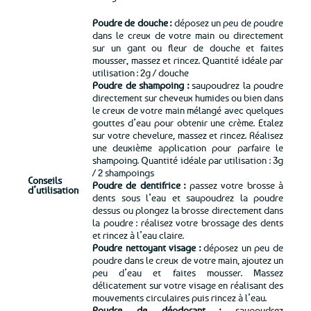
Poudre de douche :
déposez un peu de poudre
dans le creux de votre main ou directement
sur un gant ou fleur de douche et faites
mousser, massez et rincez. Quantité idéale par
utilisation : 2g / douche
Poudre de shampoing :
saupoudrez la poudre
directement sur cheveux humides ou bien dans
le creux de votre main mélangé avec quelques
gouttes d’eau pour obtenir une crème. Etalez
sur votre chevelure, massez et rincez. Réalisez
une deuxième application pour parfaire le
shampoing. Quantité idéale par utilisation : 3g
/ 2 shampoings
Conseils
Poudre de dentifrice :
passez votre brosse à
d’utilisation
dents sous l’eau et saupoudrez la poudre
dessus ou plongez la brosse directement dans
la poudre : réalisez votre brossage des dents
et rincez à l’eau claire.
Poudre nettoyant visage :
déposez un peu de
poudre dans le creux de votre main, ajoutez un
peu d’eau et faites mousser. Massez
délicatement sur votre visage en réalisant des
mouvements circulaires puis rincez à l’eau.
Poudre de déodorant :
saupoudrez