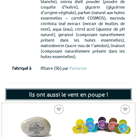
blanche), ostrea shell powder (poudre de
coquille d’huître), glycerin (glycérine
d’origine végétale), parfum (naturel aux huiles
essentielles – certifié COSMOS), morinda
citrifolia leaf extract (extrait de feuilles de
noni), aqua (eau), citrid acid (ajusteur de pH
naturel), geraniol (composant naturellement
présent dans les huiles essentielles),
maltodextrin (sucre issu de l’amidon), linalool
(composant naturellement présent dans les
huiles essentielles).
Fabriqué à
Allaire (56) par
Perlucine
Ils ont aussi le vent en poupe !
Ajouter
Ajouter
aux
aux
favoris
favoris