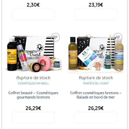
2,30
€
23,19
€
du
produit
Voir le produit
Voir le produit
Ajouter
Ajouter
aux
aux
favoris
favoris
Rupture de stock
Rupture de stock
COSMÉTIQUES MA KIBELL
TEMPÊTE DE L'OUEST
Coffret beauté – Cosmétiques
Coffret cosmétiques bretons –
gourmands bretons
Balade en bord de mer
26,29
€
26,29
€
Voir le produit
Voir le produit