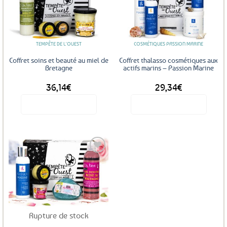
Ajouter
Ajouter
aux
aux
favoris
favoris
TEMPÊTE DE L'OUEST
COSMÉTIQUES PASSION MARINE
Coffret soins et beauté au miel de
Coffret thalasso cosmétiques aux
Bretagne
actifs marins – Passion Marine
36,14
€
29,34
€
Voir le produit
Voir le produit
Ajouter
aux
favoris
Rupture de stock