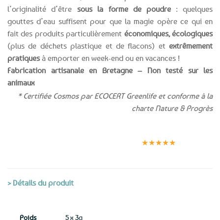
l’originalité d’être
sous la forme de poudre
: quelques
gouttes d’eau suffisent pour que la magie opère ce qui en
fait des produits particulièrement
économiques, écologiques
(plus de déchets plastique et de flacons) et
extrêmement
pratiques
à emporter en week-end ou en vacances !
Fabrication artisanale en Bretagne – Non testé sur les
animaux
* Certifiée Cosmos par ECOCERT Greenlife et conforme à la
charte Nature & Progrès
Expédition le
Clients
Paiement
jour même
satisfaits
sécurisé
★★★★★
(voir conditions)
> Détails du produit
Poids
5 x 3g