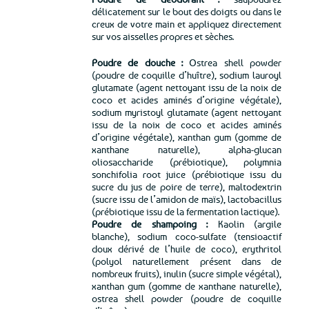
délicatement sur le bout des doigts ou dans le
creux de votre main et appliquez directement
sur vos aisselles propres et sèches.
Poudre de douche :
Ostrea shell powder
(poudre de coquille d’huître), sodium lauroyl
glutamate (agent nettoyant issu de la noix de
coco et acides aminés d’origine végétale),
sodium myristoyl glutamate (agent nettoyant
issu de la noix de coco et acides aminés
d’origine végétale), xanthan gum (gomme de
xanthane naturelle), alpha-glucan
oliosaccharide (prébiotique), polymnia
sonchifolia root juice (prébiotique issu du
sucre du jus de poire de terre), maltodextrin
(sucre issu de l’amidon de maïs), lactobacillus
(prébiotique issu de la fermentation lactique).
Poudre de shampoing :
Kaolin (argile
blanche), sodium coco-sulfate (tensioactif
doux dérivé de l’huile de coco), erythritol
(polyol naturellement présent dans de
nombreux fruits), inulin (sucre simple végétal),
xanthan gum (gomme de xanthane naturelle),
ostrea shell powder (poudre de coquille