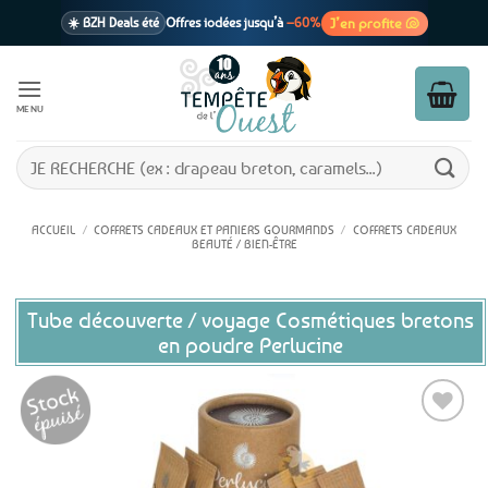
Passer
J’en profite 🐚
☀️ BZH Deals été
Offres iodées jusqu’à
–60%
au
contenu
🩷 CADEAU !
1 cadeau offert
dès 39€ d’achats
Voir cond. 🎁
MENU
📦 Livraison
En point relais dès
3,95€
seulement
Voir cond. 🚚
Recherche
pour :
ACCUEIL
/
COFFRETS CADEAUX ET PANIERS GOURMANDS
/
COFFRETS CADEAUX
BEAUTÉ / BIEN-ÊTRE
Tube découverte / voyage Cosmétiques bretons
en poudre Perlucine
Ajouter