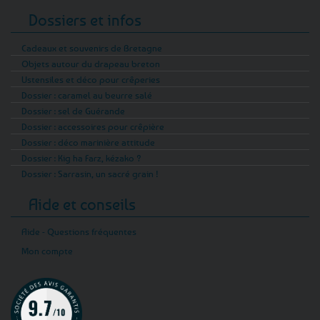
Dossiers et infos
Cadeaux et souvenirs de Bretagne
Objets autour du drapeau breton
Ustensiles et déco pour crêperies
Dossier : caramel au beurre salé
Dossier : sel de Guérande
Dossier : accessoires pour crêpière
Dossier : déco marinière attitude
Dossier : Kig ha Farz, kézako ?
Dossier : Sarrasin, un sacré grain !
Aide et conseils
Aide - Questions fréquentes
Mon compte