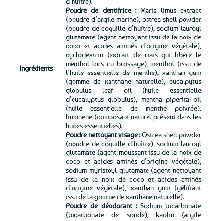
d’huître).
Poudre de dentifrice :
Maris limus extract
(poudre d’argile marine), ostrea shell powder
(poudre de coquille d’huître), sodium lauroyl
glutamate (agent nettoyant issu de la noix de
coco et acides aminés d’origine végétale),
cyclodextrin (extrait de maïs qui libère le
menthol lors du brossage), menthol (issu de
Ingrédients
l’huile essentielle de menthe), xanthan gum
(gomme de xanthane naturelle), eucalpytus
globulus leaf oil (huile essentielle
d’eucalyptus globulus), mentha piperita oil
(huile essentielle de menthe poivrée),
limonene (composant naturel présent dans les
huiles essentielles).
Poudre nettoyant visage :
Ostrea shell powder
(poudre de coquille d’huître), sodium lauroyl
glutamate (agent moussant issu de la noix de
coco et acides aminés d’origine végétale),
sodium myristoyl glutamate (agent nettoyant
issu de la noix de coco et acides aminés
d’origine végétale), xanthan gum (gélifiant
issu de la gomme de xanthane naturelle).
Poudre de déodorant :
Sodium bicarbonate
(bicarbonate de soude), kaolin (argile