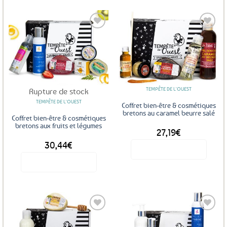
Ajouter
Ajouter
aux
aux
favoris
favoris
TEMPÊTE DE L'OUEST
Rupture de stock
TEMPÊTE DE L'OUEST
Coffret bien-être & cosmétiques
bretons au caramel beurre salé
Coffret bien-être & cosmétiques
bretons aux fruits et légumes
27,19
€
30,44
€
Voir le produit
Voir le produit