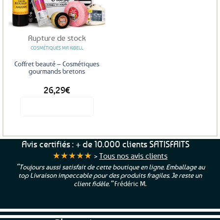
aux
favoris
Rupture de stock
COSMÉTIQUES MA KIBELL
Coffret beauté – Cosmétiques
gourmands bretons
26,29
€
Voir le produit
Avis certifiés : + de 10.000 clients SATISFAITS
★★★★★
>
Tous nos avis clients
“Toujours aussi satisfait de cette boutique en ligne. Emballage au
top Livraison impeccable pour des produits fragiles. Je reste un
client fidèle.”
Frédéric M.