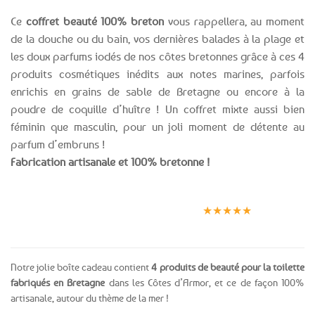
Ce
coffret beauté 100% breton
vous rappellera, au moment
de la douche ou du bain, vos dernières balades à la plage et
les doux parfums iodés de nos côtes bretonnes grâce à ces 4
produits cosmétiques inédits aux notes marines, parfois
enrichis en grains de sable de Bretagne ou encore à la
poudre de coquille d’huître ! Un coffret mixte aussi bien
féminin que masculin, pour un joli moment de détente au
parfum d’embruns !
Fabrication artisanale et 100% bretonne !
Expédition le
Clients
Paiement
jour même
satisfaits
sécurisé
★★★★★
(voir conditions)
Notre jolie boîte cadeau contient
4 produits de beauté pour la toilette
fabriqués en Bretagne
dans les Côtes d’Armor, et ce de façon 100%
artisanale, autour du thème de la mer !