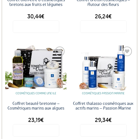
bretons aux fruits et légumes
Autour des fleurs
30,44
€
26,24
€
Voir le produit
Voir le produit
Ajouter
Ajouter
aux
aux
favoris
favoris
COSMÉTIQUES COMME UNE ILE
COSMÉTIQUES PASSION MARINE
Coffret beauté bretonne –
Coffret thalasso cosmétiques aux
Cosmétiques marins aux algues
actifs marins – Passion Marine
23,19
€
29,34
€
Voir le produit
Voir le produit