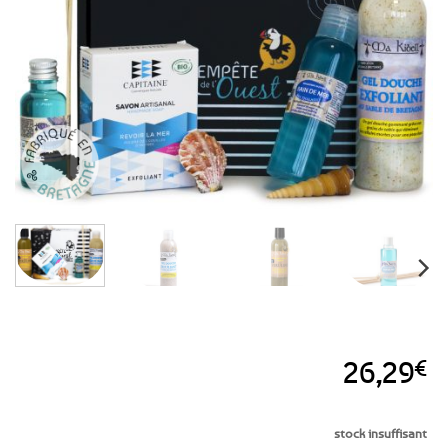
aux
favoris
26,29
€
stock insuffisant