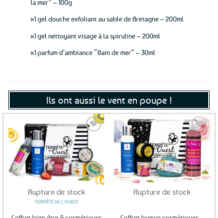
la mer” – 100g
x1 gel douche exfoliant au sable de Bretagne – 200ml
x1 gel nettoyant visage à la spiruline – 200ml
x1 parfum d’ambiance “Bain de mer” – 30ml
Ils ont aussi le vent en poupe !
Ajouter
Ajouter
aux
aux
favoris
favoris
Rupture de stock
Rupture de stock
TEMPÊTE DE L'OUEST
Coffret bien-être & cosmétiques
Coffret breton cosmétiques –