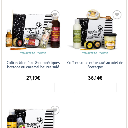
Ajouter
Ajouter
aux
aux
favoris
favoris
TEMPÊTE DE L'OUEST
TEMPÊTE DE L'OUEST
Coffret bien-être & cosmétiques
Coffret soins et beauté au miel de
bretons au caramel beurre salé
Bretagne
27,19
€
36,14
€
Voir le produit
Voir le produit
Ajouter