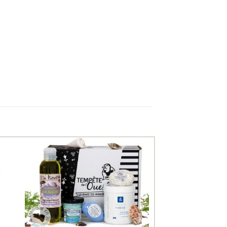
uter
Ajouter
ux
aux
oris
favoris