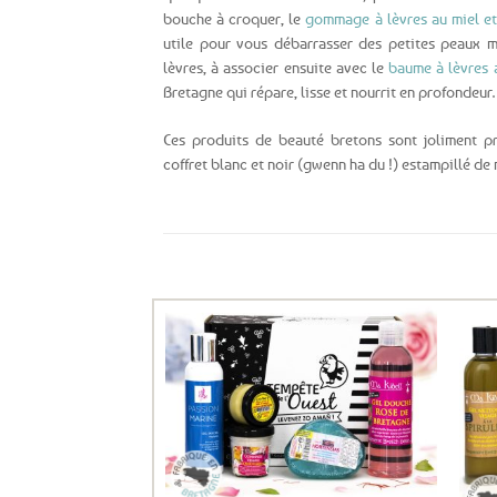
bouche à croquer, le
gommage à lèvres au miel et 
utile pour vous débarrasser des petites peaux m
lèvres, à associer ensuite avec le
baume à lèvres 
Bretagne qui répare, lisse et nourrit en profondeur.
Ces produits de beauté bretons sont joliment p
coffret blanc et noir (gwenn ha du !) estampillé de
Ils ont aussi le vent en poupe !
Ajouter
aux
favoris