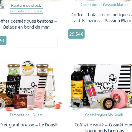
Cosmétiques Passion Marine
Rupture de stock
Tempête de l'Ouest
Coffret thalasso cosmétiques 
actifs marins – Passion Mari
ffret cosmétiques bretons –
Balade en bord de mer
29,34
€
Voir le produ
29
€
Voir le produit
Ajouter
Ajo
aux
a
favoris
fav
Tempête de l'Ouest
Cosmétiques Ma Kibell
fret garni breton – Le Dousik
Coffret beauté – Cosmétique
gourmands bretons