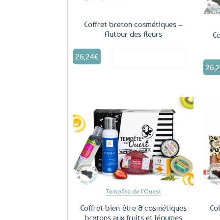
Coffret breton cosmétiques –
Autour des fleurs
Co
26,24
€
Voir le produit
26,
Ajouter
aux
favoris
Tempête de l'Ouest
Coffret bien-être & cosmétiques
Cof
bretons aux fruits et légumes