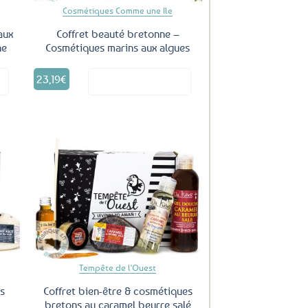
Cosmétiques Comme une Ile
aux
Coffret beauté bretonne –
ne
Cosmétiques marins aux algues
23,19
€
it
Voir le produit
uter
Ajouter
ux
aux
oris
favoris
Tempête de l'Ouest
s
Coffret bien-être & cosmétiques
bretons au caramel beurre salé