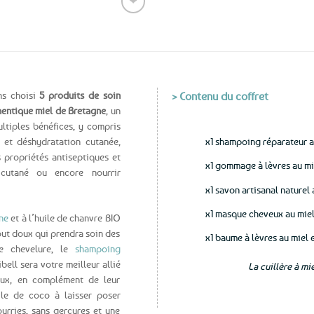
❤
Ajouter
aux
favoris
ns choisi
5 produits de soin
> Contenu du coffret
hentique miel de Bretagne
, un
ltiples bénéfices, y compris
e et déshydratation cutanée,
x1 shampoing réparateur a
s propriétés antiseptiques et
x1 gommage à lèvres au mie
t cutané ou encore nourrir
x1 savon artisanal naturel
x1 masque cheveux au miel
ne
et à l’huile de chanvre BIO
ut doux qui prendra soin des
x1 baume à lèvres au miel 
e chevelure, le
shampoing
bell sera votre meilleur allié
La cuillère à mie
eveux, en complément de leur
ile de coco à laisser poser
ourries, sans gerçures et une