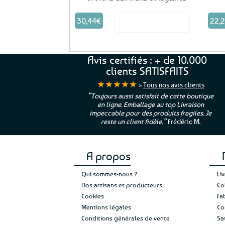
30,44
€
22,
Voir le produit
Avis certifiés : + de 10.000
clients SATISFAITS
★★★★★
>
Tous nos avis clients
ur. La Bretagne à
“Toujours aussi satisfait de cette boutique
en ligne. Emballage au top Livraison
 moi qui suis si loin
impeccable pour des produits fragiles. Je
e”
Cathy P.
reste un client fidèle.”
Frédéric M.
A propos
Qui sommes-nous ?
Li
Nos artisans et producteurs
Co
Cookies
Fa
Mentions légales
Co
Conditions générales de vente
Sa