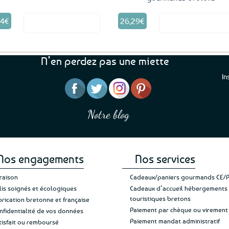
24
€
26,29
€
Voir le produit
Voir le produ
N’en perdez pas une miette
In
“J’ai mis 5 étoiles parce 
“Une boutique que je recommande pour
en mettre 6
leur sérieux, des bons et beaux produits
Notre blog
Je suis plus que satisfait
et une équipe à l’écoute :-)”
Patricia M.
de ma livraison. Ne chan
Nos engagements
Nos services
vraison
Cadeaux/paniers gourmands CE/
lis soignés et écologiques
Cadeaux d’accueil hébergements
touristiques bretons
brication bretonne et française
Paiement par chèque ou virement
nfidentialité de vos données
Paiement mandat administratif
tisfait ou remboursé