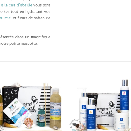
à la cire d’abeille
vous sera
ortes tout en hydratant vos
au miel
et fleurs de safran de
résentés dans un magnifique
 notre petite mascotte.
Ajouter
Ajo
aux
a
favoris
fav