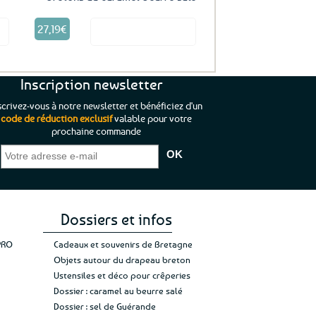
27,19
€
it
Voir le produit
Inscription newsletter
scrivez-vous à notre newsletter et bénéficiez d'un
code de réduction exclusif
valable pour votre
prochaine commande
que je pouvais pas
“C’est agréable et tout aussi rassurant
“
 ;)
de constater qu’il n’y a pas de petite
l’oue
e de mon achat et
commande, mais un client à satisfaire.”
rapid
gez rien”
Jade C.
Guy H.
Vive 
Dossiers et infos
PRO
Cadeaux et souvenirs de Bretagne
Objets autour du drapeau breton
Ustensiles et déco pour crêperies
Dossier : caramel au beurre salé
Dossier : sel de Guérande