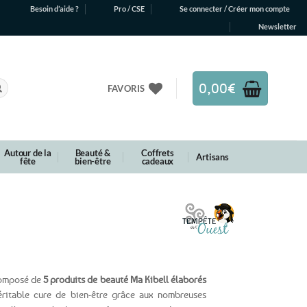
Besoin d’aide ?
Pro / CSE
Se connecter / Créer mon compte
Newsletter
0,00
€
FAVORIS
Autour de la
Beauté &
Coffrets
Artisans
fête
bien-être
cadeaux
composé de
5 produits de beauté Ma Kibell élaborés
éritable cure de bien-être grâce aux nombreuses