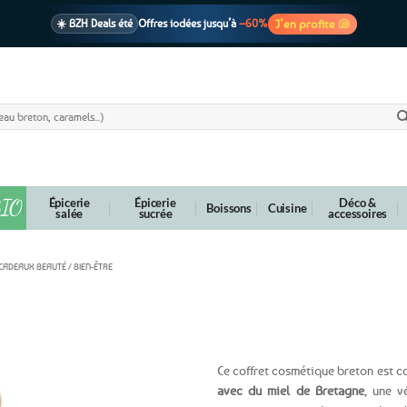
J’en profite 🐚
☀️ BZH Deals été
Offres iodées jusqu’à
–60%
🩷 CADEAU !
1 cadeau offert
dès 39€ d’achats
Voir cond. 🎁
📦 Livraison
En point relais dès
3,95€
seulement
Voir cond. 🚚
IO
Épicerie
Épicerie
Déco &
Boissons
Cuisine
salée
sucrée
accessoires
CADEAUX BEAUTÉ / BIEN-ÊTRE
e Bretagne
Ce coffret cosmétique breton est 
avec du miel de Bretagne
, une v