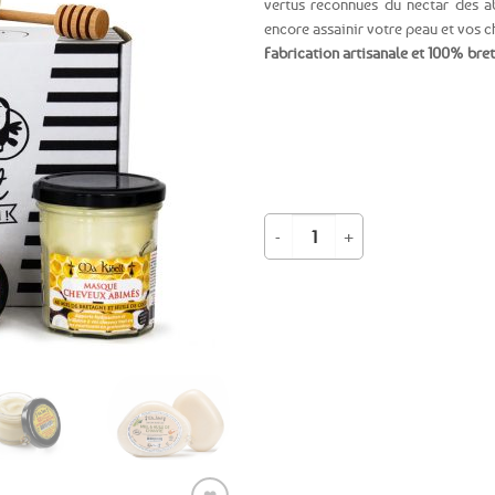
vertus reconnues du nectar des abe
encore assainir votre peau et vos c
Ajouter
Fabrication artisanale et 100% bre
aux
favoris
quantité de Coffret soins et beauté
Expédition le
jour même
(voir conditions)