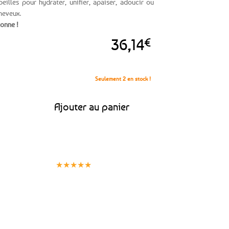
illes pour hydrater, unifier, apaiser, adoucir ou
heveux.
tonne !
36,14
€
Seulement 2 en stock !
 au miel de Bretagne
Ajouter au panier
Clients
Paiement
satisfaits
sécurisé
★★★★★