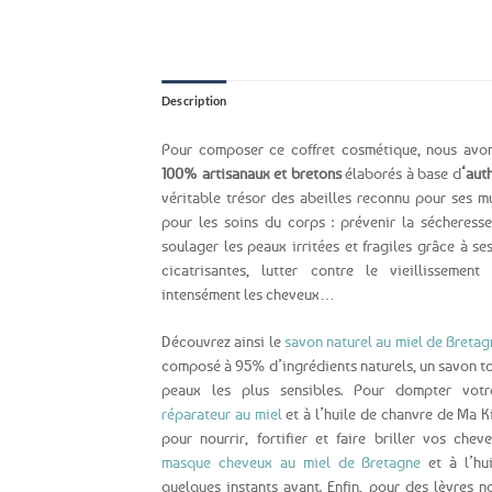
Description
Pour composer ce coffret cosmétique, nous avo
100% artisanaux et bretons
élaborés à base d
‘aut
véritable trésor des abeilles reconnu pour ses mu
pour les soins du corps : prévenir la sécheress
soulager les peaux irritées et fragiles grâce à se
cicatrisantes, lutter contre le vieillissemen
intensément les cheveux…
Découvrez ainsi le
savon naturel au miel de Bretag
composé à 95% d’ingrédients naturels, un savon to
peaux les plus sensibles. Pour dompter votr
réparateur au miel
et à l’huile de chanvre de Ma Ki
pour nourrir, fortifier et faire briller vos ch
masque cheveux au miel de Bretagne
et à l’hu
quelques instants avant. Enfin, pour des lèvres n